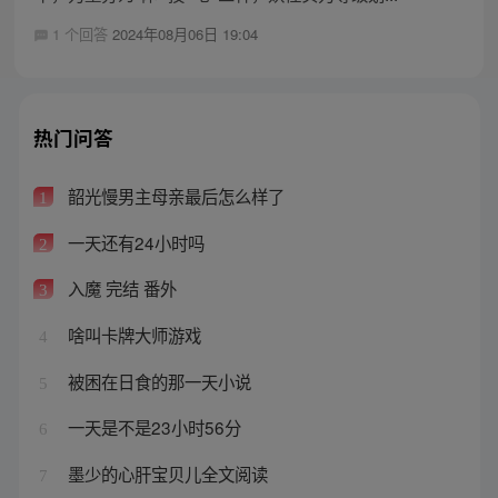
1 个回答
2024年08月06日 19:04
热门问答
韶光慢男主母亲最后怎么样了
1
一天还有24小时吗
2
入魔 完结 番外
3
啥叫卡牌大师游戏
4
被困在日食的那一天小说
5
一天是不是23小时56分
6
墨少的心肝宝贝儿全文阅读
7