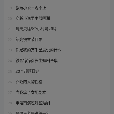
叔嫂小说三观不正
19
穿越小说男主邵明渊
20
每天只睡5个小时可以吗
21
韶光慢章节目录
22
你是我的万千星辰说的什么
23
铁骨铮铮徐长生短剧全集
24
20个超短日记
25
乔昭的人物性格
26
当我拿了女配剧本
27
申浩南演过哪些短剧
28
最强王者是谁第一名
29