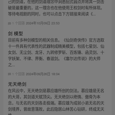
己的剑道，在他的剑道理念中洞悉招式弱点并将其一剑击
破是最重要的，这一理念也在他使用王权剑时有所体现。
等待电视剧的同时，也可以点击下方链接来阅读《...
1 个回答
2024年10月09日 23:53
剑 模型
目前有多种剑模型的相关信息。《仙剑奇侠传》官方选取
十一件具有代表性的武器制成精美模型，包括七星剑、仙
女剑、无尘剑、龙牙、九转修罗斩、百炼锤、函灵剑、十
字妖架、不律、界衡、春滋剑。《塞尔达传说》的大师
之...
1 个回答
2024年09月26日 18:04
无天绝剑
在风云中，无天绝剑是慕应雄所创的剑法。慕应雄是无名
的大哥，其剑道天赋顶尖。无天绝剑以绝情、傲骨为本
念，与无名的天剑各走极端。慕应雄为成就小弟无名的天
剑境界，曾故意落败，此后隐居山林苦心钻研，终成无天
绝...