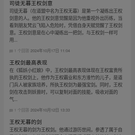
司徒无暮王权剑意
司徒无暮（在道盟中名为王权无暮）是第一个凝练出王权
剑意的人。他的王权剑意觉醒是因为他重视外出历练，当
看到朋友梵云飞陷入危险时，凭借自身天赋觉醒了王权剑
意。王权剑意是在心中凝练出一把剑，与王权剑一样可
用...
1 个回答
2024年10月17日 11:04
王权剑最高表现
在《狐妖小红娘》中，王权剑最高表现体现在王权富贵所
执的王权剑上，他作为王权霸业和东方淮竹的儿子，是道
门兵人被家族培养，所执王权剑为最强宝剑。同时，王权
剑在攻击到妖兽时，可以复制对面的技能，吸收对面的
气...
1 个回答
2024年10月12日 13:33
王权无暮的剑
王权无暮的剑为王权剑。他通过游历世间，参透了属于自