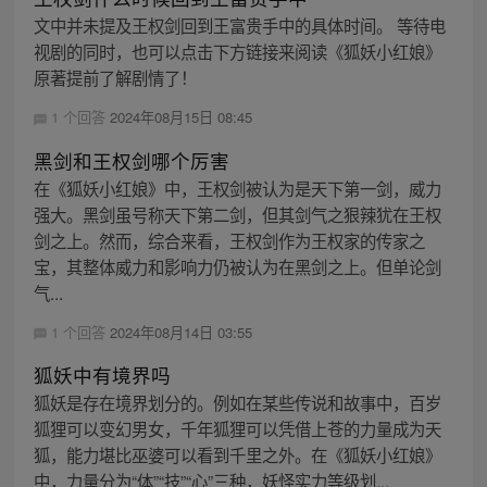
文中并未提及王权剑回到王富贵手中的具体时间。 等待电
视剧的同时，也可以点击下方链接来阅读《狐妖小红娘》
原著提前了解剧情了！
1 个回答
2024年08月15日 08:45
黑剑和王权剑哪个厉害
在《狐妖小红娘》中，王权剑被认为是天下第一剑，威力
强大。黑剑虽号称天下第二剑，但其剑气之狠辣犹在王权
剑之上。然而，综合来看，王权剑作为王权家的传家之
宝，其整体威力和影响力仍被认为在黑剑之上。但单论剑
气...
1 个回答
2024年08月14日 03:55
狐妖中有境界吗
狐妖是存在境界划分的。例如在某些传说和故事中，百岁
狐狸可以变幻男女，千年狐狸可以凭借上苍的力量成为天
狐，能力堪比巫婆可以看到千里之外。在《狐妖小红娘》
中，力量分为“体”“技”“心”三种，妖怪实力等级划...