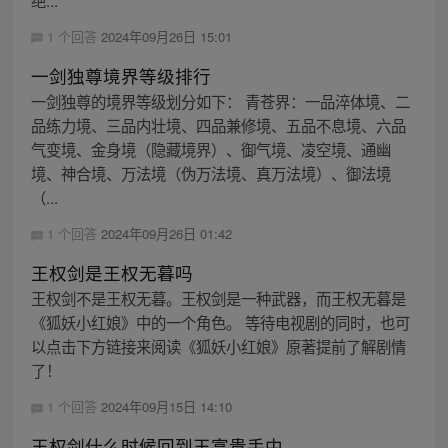
1 个回答
2024年09月26日 15:01
一剑独尊境界等级排行
一剑独尊的境界等级划分如下： 青苍界：一品淬体境、二
品练力境、三品内壮境、四品兼修境、五品不息境、六品
气变境、金身境（隐藏境界）、御气境、凌空境、通幽
境、神合境、万法境（伪万法境、真万法境）、御法境
（...
1 个回答
2024年09月26日 01:42
王权剑是王权无暮吗
王权剑不是王权无暮。王权剑是一种武器，而王权无暮是
《狐妖小红娘》中的一个角色。 等待电视剧的同时，也可
以点击下方链接来阅读《狐妖小红娘》原著提前了解剧情
了！
1 个回答
2024年09月15日 14:10
王权剑什么时候回到王富贵手中