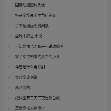
囚徒动漫图片头像
8
极品全能高手主角后宫文
9
子不语漫画免费阅读
10
全球卡牌之 小说
11
不知剧情也无妨是小说改编吗
12
拿了女主剧本的男主的小说
13
存善是什么电视剧
14
穿越变成刘禅
15
高仓健的
16
歌词里有三天三夜是哪首歌
17
恶魔高校人物简介
18