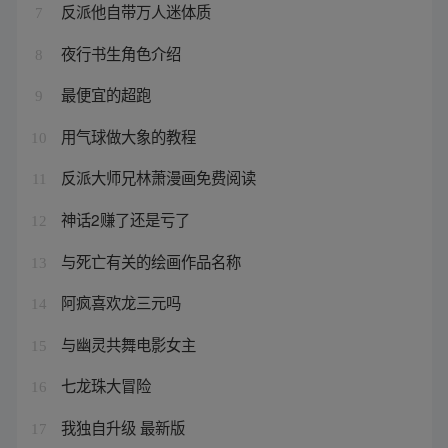
反派他自带万人迷体质
7
夜行书生角色介绍
8
最便宜的超跑
9
用气球做大象的教程
10
反派大师兄林萧漫画免费阅读
11
神话2赚了还是亏了
12
与死亡有关的绘画作品名称
13
阿疯喜欢龙三元吗
14
与幽灵共舞电影女主
15
七龙珠大冒险
16
我独自升级 最新版
17