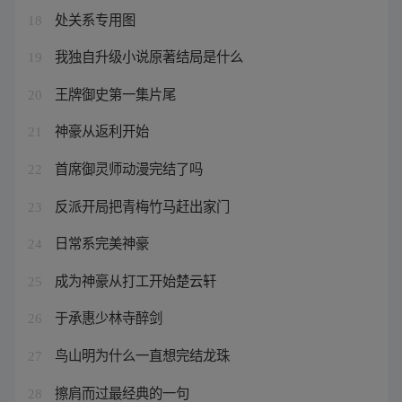
处关系专用图
18
我独自升级小说原著结局是什么
19
王牌御史第一集片尾
20
神豪从返利开始
21
首席御灵师动漫完结了吗
22
反派开局把青梅竹马赶出家门
23
日常系完美神豪
24
成为神豪从打工开始楚云轩
25
于承惠少林寺醉剑
26
鸟山明为什么一直想完结龙珠
27
擦肩而过最经典的一句
28