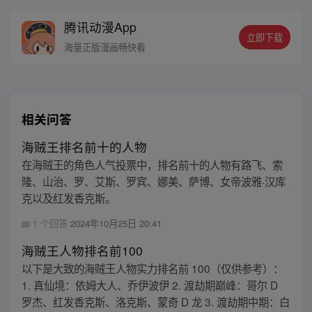
到谜之生物的影响，身体开始出现怪兽化。
腾讯动漫App
担任讨伐怪兽工作的日本防卫队将这样的他
立即下载
称作“怪兽8号”。
海量正版漫画畅快看
相关问答
海贼王排名前十的人物
在海贼王的角色人气投票中，排名前十的人物有路飞、索
隆、山治、罗、艾斯、罗宾、娜美、萨博、女帝波雅·汉库
克以及红发香克斯。
1 个回答
2024年10月25日 20:41
海贼王人物排名前100
以下是大致的海贼王人物实力排名前 100（仅供参考）：
1. 真仙境：依姆大人、乔伊波伊 2. 渡劫期巅峰：哥尔 D
罗杰、红发香克斯、洛克斯、蒙奇 D 龙 3. 渡劫期中期：白