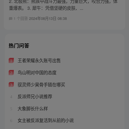
2. 北极熊：熊族中战斗力最强，力量巨大，咬合力强，体
重爆表。 3. 犀牛：凭借坚硬的皮肤、...
1 个回答
2024年08月13日 08:38
热门问答
王者荣耀永久账号出售
1
鸟山明对中国的态度
2
驭灵师少昊骨手链在哪买
3
反派师兄小说推荐
4
大象脚长什么样
5
女主被反派复活到从前的小说
6