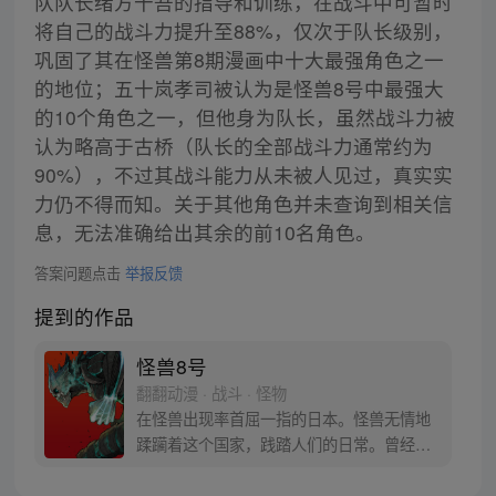
队队长绪方十吾的指导和训练，在战斗中可暂时
将自己的战斗力提升至88%，仅次于队长级别，
巩固了其在怪兽第8期漫画中十大最强角色之一
的地位；五十岚孝司被认为是怪兽8号中最强大
的10个角色之一，但他身为队长，虽然战斗力被
认为略高于古桥（队长的全部战斗力通常约为
90%），不过其战斗能力从未被人见过，真实实
力仍不得而知。关于其他角色并未查询到相关信
息，无法准确给出其余的前10名角色。
答案问题点击
举报反馈
提到的作品
怪兽8号
翻翻动漫 · 战斗 · 怪物
在怪兽出现率首屈一指的日本。怪兽无情地
蹂躏着这个国家，践踏人们的日常。曾经立
志要成为防卫队员，而今从事怪兽专门清扫
行业的主人公日比野卡夫卡在某一天因为受