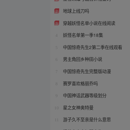
地球上线刀吗
2
穿越妖怪名单小说在线阅读
3
妖怪名单第一季18集
4
中国惊奇先生2第二季在线观看
5
男主角回乡种田小说
6
中国惊奇先生完整版动漫
7
赛罗喜欢格丽乔吗
8
中国神话武器等级划分
9
星之女神奥特曼
10
游子久不至亲是什么意思
11