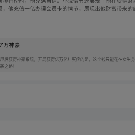
斯排行榜时，他充满自信。小说情节还展现了他在获得财
餐，他充值一亿办理会员卡的情节，展现出他财富带来的
亿万神豪
甩后获得神豪系统，开局获得亿万亿！蛋疼的是，这个钱只能花在女生身
袭之路！