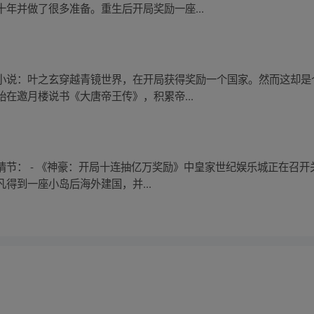
年并做了很多准备。重生后开局奖励一座...
小说：叶之玄穿越青镜世界，在开局获得奖励一个国家。然而这却是个
在邀月楼说书《大唐帝王传》，积累帝...
节： - 《神豪：开局十连抽亿万奖励》中皇家世纪娱乐城正在召开
得到一座小岛后海外建国，并...