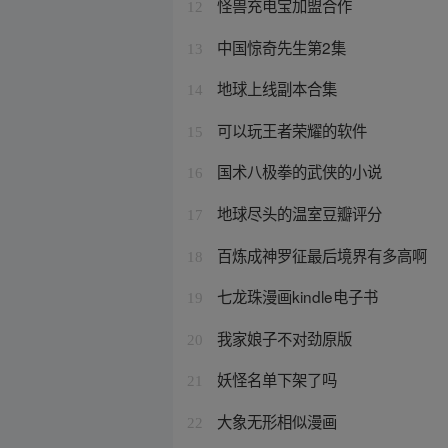
怪兽充电宝加盟合作
12
中国惊奇先生第2集
13
地球上线副本合集
14
可以玩王者荣耀的软件
15
国术八极拳的武侠的小说
16
地球尽头的温室豆瓣评分
17
百炼成神罗征最后境界有多高啊
18
七龙珠漫画kindle电子书
19
我家娘子不对劲原版
20
妖怪名单下架了吗
21
大象无形相似漫画
22