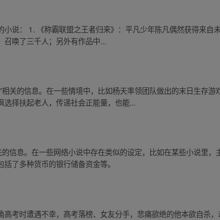
小说： 1. 《称霸联盟之王者归来》：平凡少年陈凡偶然获得来自未来
召唤了三千人；另外有作品中...
矿”相关的信息。在一些情境中，比如杨天率领团队做出的末日生存游
选择扶起老人，传递社会正能量，也能...
相关的信息。在一些网络小说中存在类似的设定，比如在某些小说里，
包括了多种货币的银行储备资金等。
角高考时遭遇不幸，高考落榜、女友分手，悲痛欲绝的他本欲自杀，