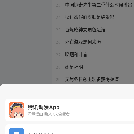
中国惊奇先生第二季什么时候播出
23
狄仁杰假面皮肤是绝版吗
24
百炼成神女角色是谁
25
死亡游戏是何来历
26
晓烟和叶言
27
她是神明
28
无尽冬日领主装备获得渠道
29
开局办演李信斗破
30
腾讯动漫App
海量漫画 新人7天免费看