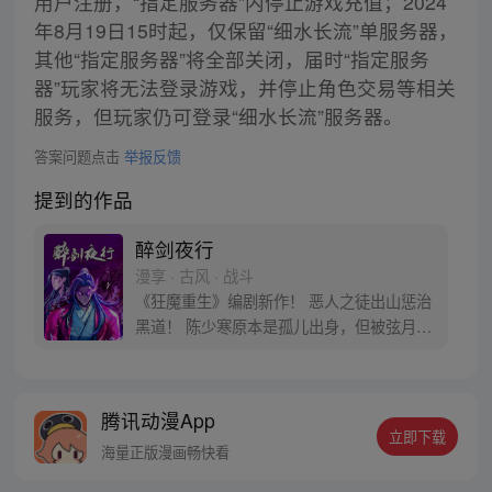
用户注册，“指定服务器”内停止游戏充值；2024
年8月19日15时起，仅保留“细水长流”单服务器，
其他“指定服务器”将全部关闭，届时“指定服务
器”玩家将无法登录游戏，并停止角色交易等相关
服务，但玩家仍可登录“细水长流”服务器。
答案问题点击
举报反馈
提到的作品
醉剑夜行
漫享 · 古风 · 战斗
《狂魔重生》编剧新作！ 恶人之徒出山惩治
黑道！ 陈少寒原本是孤儿出身，但被弦月剑
舞班收留，在弦月剑舞班度过了美好的童
年。可是有一天，四大恶人之一毒魔将陈少
寒绑架，并将其培养成了弟子。十年后，陈
腾讯动漫App
少寒回到故乡，试图寻找弦月剑舞班的痕
立即下载
迹，但剑舞班早已消失在了黑道手中!
海量正版漫画畅快看