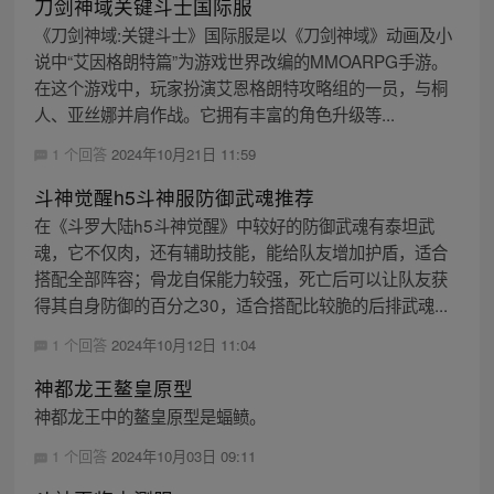
刀剑神域关键斗士国际服
《刀剑神域:关键斗士》国际服是以《刀剑神域》动画及小
说中“艾因格朗特篇”为游戏世界改编的MMOARPG手游。
在这个游戏中，玩家扮演艾恩格朗特攻略组的一员，与桐
人、亚丝娜并肩作战。它拥有丰富的角色升级等...
1 个回答
2024年10月21日 11:59
斗神觉醒h5斗神服防御武魂推荐
在《斗罗大陆h5斗神觉醒》中较好的防御武魂有泰坦武
魂，它不仅肉，还有辅助技能，能给队友增加护盾，适合
搭配全部阵容；骨龙自保能力较强，死亡后可以让队友获
得其自身防御的百分之30，适合搭配比较脆的后排武魂...
1 个回答
2024年10月12日 11:04
神都龙王鳌皇原型
神都龙王中的鳌皇原型是蝠鲼。
1 个回答
2024年10月03日 09:11