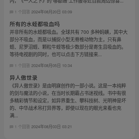
内，《一人之下》的“哪都通”工作服等近百款周边惊喜...
1 个回答
2024年08月20日 03:09
所有的水蛭都吸血吗
并非所有的水蛭都吸血。全球共有 700 多种蚂蟥，其中大
部分不吸血，而是以捕捉小型无脊椎动物为主，只有鼻
蛭、尼罗沼蛭、颗粒牛蛭等极少数部分是寄生且吸血的。
等待电视剧的同时，也可以点击下方链接来...
1 个回答
2024年08月05日 10:34
异人傲世录
《异人傲世录》是由明寐创作的一部小说。这是一本纯粹
的剑与魔法的小说，在当时长期霸占书迷视线。书中有很
多精彩情节和设定，如异界重生、攀科技树、光明神是坏
的、中华战术吊打异界等，即使以现在的眼光来看也充
满...
1 个回答
2024年08月03日 03:21