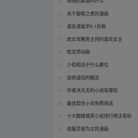
地球的英语叫什么
12
关于御兽之类的漫画
13
道友请留步0.1折板
14
庶女攻略男主何时喜欢女主
15
牧龙师动画
16
少伯相当于什么爵位
17
双修道侣的概念
18
作者沐夭夭的小说有哪些
19
最佳契合小说免费阅读
20
十大巅峰搞笑小说排行榜沈青秋
21
收服灵兽为主的漫画
22