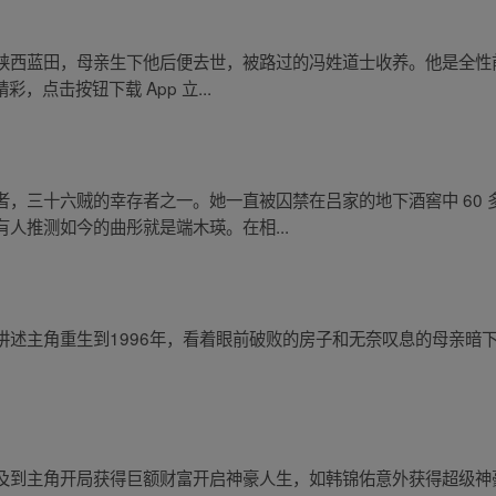
陕西蓝田，母亲生下他后便去世，被路过的冯姓道士收养。他是全性
，点击按钮下载 App 立...
，三十六贼的幸存者之一。她一直被囚禁在吕家的地下酒窖中 60
人推测如今的曲彤就是端木瑛。在相...
讲述主角重生到1996年，看着眼前破败的房子和无奈叹息的母亲暗
及到主角开局获得巨额财富开启神豪人生，如韩锦佑意外获得超级神