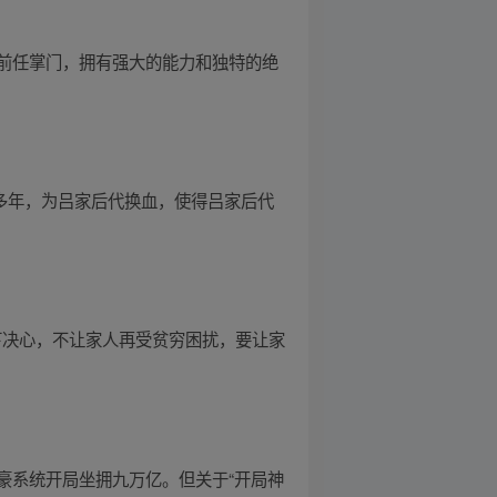
前任掌门，拥有强大的能力和独特的绝
 多年，为吕家后代换血，使得吕家后代
下决心，不让家人再受贫穷困扰，要让家
豪系统开局坐拥九万亿。但关于“开局神