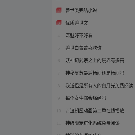
兽世类完结小说
2
优质兽世文
3
宠魅好不好看
4
兽世白菁菁喜欢谁
5
妖神记武宗之上的境界有多高
6
神秘复苏最后杨间还是杨间吗
7
我道侣是所有人的白月光免费阅读
8
每个女生都会痛经吗
9
万渣朝凰动画第二季在线播放
10
神级魔宠进化系统免费阅读
11