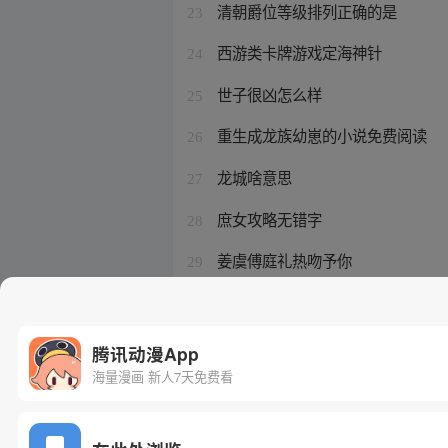
清朝爵位等级排列正确的是
23
西游类卡牌游戏定海神针
24
世子很凶怎么样
25
重生成龙族幼崽的小说免费阅读
26
龙城啥意思
27
庶女攻略无错字
28
姜虞傅庭礼热吻予你
29
星际帝国的蛋宝宝纯爱小说
30
腾讯动漫App
海量漫画 新人7天免费看