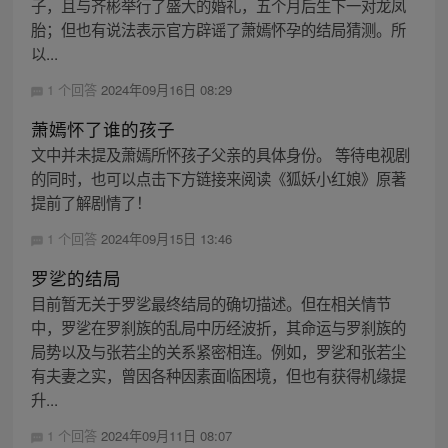
子，且与齐彬举行了盛大的婚礼，五个月后生下一对龙凤
胎；但也有说法表示官方辟谣了萧嫣怀孕的结局猜测。所
以...
1 个回答
2024年09月16日 08:29
萧嫣怀了谁的孩子
文中并未提及萧嫣所怀孩子父亲的具体身份。 等待电视剧
的同时，也可以点击下方链接来阅读《狐妖小红娘》原著
提前了解剧情了！
1 个回答
2024年09月15日 13:46
罗乷的结局
目前暂无关于罗乷最终结局的确切描述。但在相关情节
中，罗乷在罗刹族的乱局中历经波折，其命运与罗刹族的
局势以及与张若尘的关系紧密相连。例如，罗乷和张若尘
有夫妻之实，曾因各种因素面临困境，但也有获得机缘提
升...
1 个回答
2024年09月11日 08:07