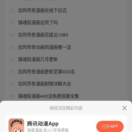
剑风传奇漫画在线下拉式
22
镇魂街漫画出完了吗
23
剑风传奇漫画百度云1080
24
剑风传奇动画到漫画哪一话
25
镇魂街漫画几号更新
26
剑风传奇漫画更新至第333话
27
剑风传奇漫画剧情详解大全
28
镇魂街漫画440话免费观看全集
29
剑风传奇1080p百度云资源
继续浏览精彩内容
30
腾讯动漫App
打开APP
海量漫画 新人7天免费看