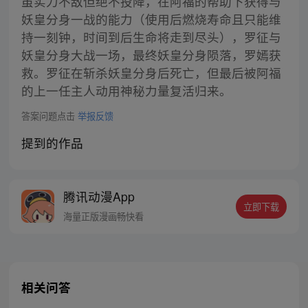
虽实力不敌但绝不投降，在阿福的帮助下获得与
妖皇分身一战的能力（使用后燃烧寿命且只能维
持一刻钟，时间到后生命将走到尽头），罗征与
妖皇分身大战一场，最终妖皇分身陨落，罗嫣获
救。罗征在斩杀妖皇分身后死亡，但最后被阿福
的上一任主人动用神秘力量复活归来。
答案问题点击
举报反馈
提到的作品
腾讯动漫App
立即下载
海量正版漫画畅快看
相关问答