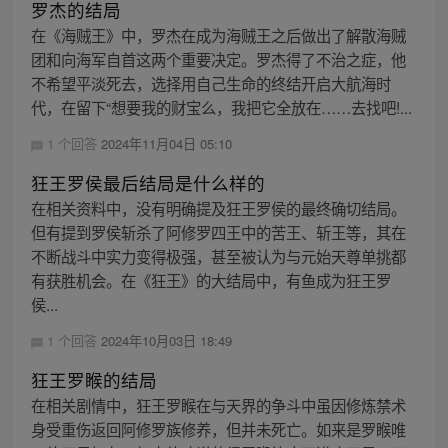
罗杰的结局
在《海贼王》中，罗杰在成为海贼王之后做出了解散海贼
团和向海军自首这两个重要决定。罗杰得了不治之症，他
不希望平淡死去，选择用自己生命的终结开启大航海时
代，在留下“想要我的财宝么，我把它全放在……去找吧!...
1 个回答
2024年11月04日 05:10
狂王罗侯最后结局是什么样的
在相关资料中，没有明确提及狂王罗侯的最终确切结局。
但有提到罗侯斩杀了阿修罗四王中的苦王、斩王等，其在
不断战斗中实力变得极强，甚至被认为与元始天尊单挑都
有获胜机会。在《狂王》的大结局中，有鱼成为狂王罗
侯...
1 个回答
2024年10月03日 18:49
狂王罗睺的结局
在相关剧情中，狂王罗睺在与天界的争斗中虽因修炼禁术
身受重伤返回阿修罗族修养，但并未死亡。如来是罗睺唯