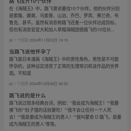
路飞找齐10个伙伴
在《海贼王》中，路飞曾说要找10个伙伴。他的伙伴分别
是索隆、娜美、乌索普、山治、乔巴、罗宾、弗兰奇、布
鲁克、甚平。虽然有消息称路飞还差一位伙伴达成目标，
但也有消息官宣大和加入草帽海贼团使路飞的10位伙...
1 个回答
2024年11月03日 19:15
当路飞说他怀孕了
路飞是日本漫画《海贼王》中的男性角色，男性是不可能
怀孕的，这种设定违背了正常的生理常识和该作品的世界
观。不知道
1 个回答
2024年10月08日 06:52
路飞说的是什么
路飞说过很多经典台词，例如：“我会成为海贼王！”“我要
揍飞你”“肚子饿的话就要吃！”“我不会让任何一个人死
去！”“我是要成为海贼王的男人！”“我叫蒙奇 D 路飞，是要
成为海贼王的男人”等等。