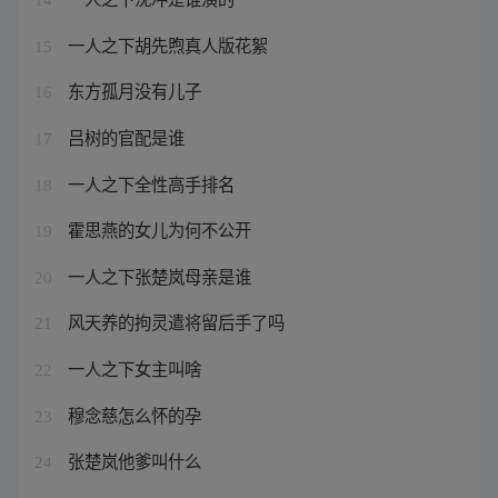
一人之下胡先煦真人版花絮
15
东方孤月没有儿子
16
吕树的官配是谁
17
一人之下全性高手排名
18
霍思燕的女儿为何不公开
19
一人之下张楚岚母亲是谁
20
风天养的拘灵遣将留后手了吗
21
一人之下女主叫啥
22
穆念慈怎么怀的孕
23
张楚岚他爹叫什么
24