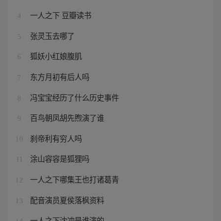
一人之下 豆瓣读书
4
张灵玉去哪了
5
狐妖小红娘腹肌
6
东方月初有后人吗
7
冯宝宝经历了什么历史事件
8
百鸟朝凤胡先煦演了谁
9
刹帝利有穷人吗
10
涂山容容是狐狸吗
11
一人之下哪集王也打诸葛青
12
配音演员夏侯落枫资料
13
一人之下沈冲是谁演的
14