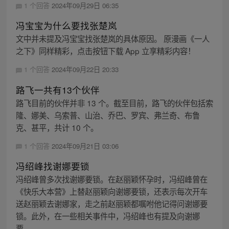
1 个回答
2024年09月29日 06:35
冯宝宝为什么要找张楚岚
文中并未提及冯宝宝找张楚岚的具体原因。 原漫画《一人
之下》同样精彩，点击按钮下载 App 立享精彩内容！
1 个回答
2024年09月22日 20:33
路飞一共有13个伙伴
路飞目前的伙伴并非 13 个。截至目前，路飞的伙伴包括索
隆、娜美、乌索普、山治、乔巴、罗宾、弗兰奇、布鲁
克、甚平，共计 10 个。
1 个回答
2024年09月21日 03:06
冯绍峰找谢娜要锁
冯绍峰曾多次找谢娜要锁。在赵丽颖怀孕时，冯绍峰曾在
《快乐大本营》上替赵丽颖向谢娜要锁，还表示每次开车
送赵丽颖去谢娜家，走之前赵丽颖都嘱咐他记得问谢娜要
锁。此外，在一些相关事件中，冯绍峰也有提及向谢娜
要...