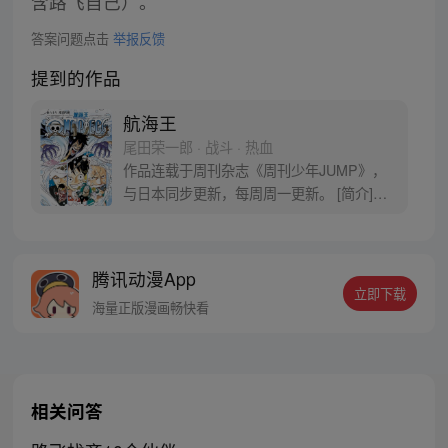
含路飞自己）。
答案问题点击
举报反馈
提到的作品
航海王
尾田荣一郎 · 战斗 · 热血
作品连载于周刊杂志《周刊少年JUMP》，
与日本同步更新，每周周一更新。 [简介]有
一个梦想成为海盗的少年叫路飞，他因误
食“恶魔果实”而成为了橡皮人，在获得超人
能力的同时付出了一辈子无法游泳的代价。
腾讯动漫App
十年后，路飞为实现与因救他而断臂的杰克
立即下载
斯的约定而出海，开始了以成为海盗王为目
海量正版漫画畅快看
标的伟大的冒险旅程！
相关问答