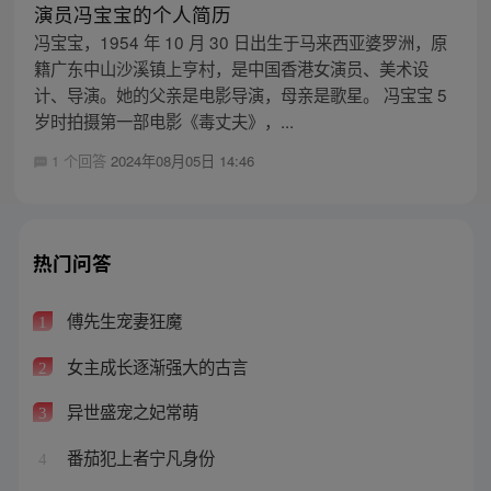
演员冯宝宝的个人简历
冯宝宝，1954 年 10 月 30 日出生于马来西亚婆罗洲，原
籍广东中山沙溪镇上亨村，是中国香港女演员、美术设
计、导演。她的父亲是电影导演，母亲是歌星。 冯宝宝 5
岁时拍摄第一部电影《毒丈夫》，...
1 个回答
2024年08月05日 14:46
热门问答
傅先生宠妻狂魔
1
女主成长逐渐强大的古言
2
异世盛宠之妃常萌
3
番茄犯上者宁凡身份
4