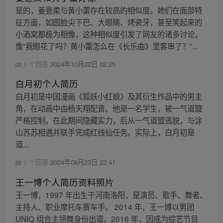
是的，姜薏柔与黄小蕾存在较高的相似度。她们在面部特
征方面，如圆脸尖下巴、大眼睛、烤瓷牙，甚至笑起来的
小酒窝都极为相像，这种相似度引发了网友的诸多讨论，
像“我眼花了吗？黄小蕾怎么在《长乐曲》里客串了？”...
1 个回答
2024年10月22日 02:25
白月初个人简历
白月初是中国漫画《狐妖小红娘》及其衍生作品中的男主
角，在动画中由杨天翔配音。他是一名学生，被一气道盟
严格控制，在此期间隐藏实力，后从一气道盟逃脱，与涂
山苏苏相遇并联手完成红线仙任务。实际上，白月初是
道...
1 个回答
2024年09月23日 22:41
王一博个人简历资料照片
王一博，1997 年出生于河南洛阳，是演员、歌手、舞者、
主持人、职业摩托车赛车手。 2014 年，王一博以男团
UNIQ 组合主领舞身份出道。2016 年，因成为综艺节目