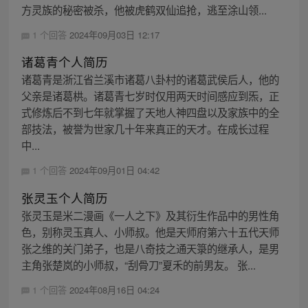
方灵族的秘密被杀，他被虎鹤双仙追抢，逃至涂山领...
1 个回答
2024年09月03日 12:17
诸葛青个人简历
诸葛青是浙江省兰溪市诸葛八卦村的诸葛武侯后人，他的
父亲是诸葛栱。诸葛青七岁时仅用两天时间感应到炁，正
式修炼后不到七年就掌握了天地人神四盘以及家族中的全
部技法，被誉为世家几十年来真正的天才。在成长过程
中...
1 个回答
2024年09月01日 04:42
张灵玉个人简历
张灵玉是米二漫画《一人之下》及其衍生作品中的男性角
色，别称灵玉真人、小师叔。他是天师府第六十五代天师
张之维的关门弟子，也是八奇技之通天箓的继承人，是男
主角张楚岚的小师叔，“刮骨刀”夏禾的前男友。 张...
1 个回答
2024年08月16日 04:24