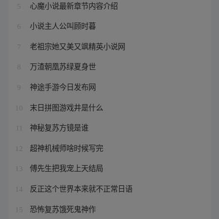
心魔小说最新章节内容介绍
5
小说主人公叫顾时暮
6
老祖宗她又美又飒精英小说网
7
万渣朝凰苏绿夏身世
8
神途手游今日发布网
9
末日拼图游戏井是什么
10
神秘复苏方镜是谁
11
超神机械师啥时候写完
12
傅先生把我宠上天结局
13
反正这个世界本来就不正常日语
14
恐怖复苏饿死鬼神作
15