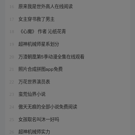
原来我是世外高人在线阅读
16
女主穿书救了男主
17
《心魔》 作者 沁纸花青
18
超神机械师星系划分
19
万渣朝凰第5季动漫全集在线观看
20
照片合成拼图app免费
21
万花世界演员表
22
蛮荒仙界小说
23
傲天无痕的全部小说免费阅读
24
女孩取名叫沐一好吗
25
超神机械师实力
26