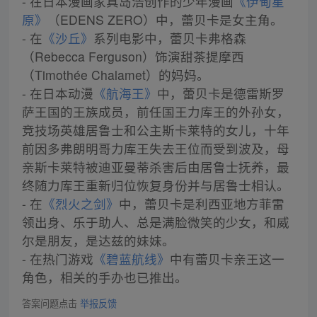
- 在日本漫画家真岛浩创作的少年漫画
《伊甸星
原》
（EDENS ZERO）中，蕾贝卡是女主角。
- 在
《沙丘》
系列电影中，蕾贝卡弗格森
（Rebecca Ferguson）饰演甜茶提摩西
（Timothée Chalamet）的妈妈。
- 在日本动漫
《航海王》
中，蕾贝卡是德雷斯罗
萨王国的王族成员，前任国王力库王的外孙女，
竞技场英雄居鲁士和公主斯卡莱特的女儿，十年
前因多弗朗明哥力库王失去王位而受到波及，母
亲斯卡莱特被迪亚曼蒂杀害后由居鲁士抚养，最
终随力库王重新归位恢复身份并与居鲁士相认。
- 在
《烈火之剑》
中，蕾贝卡是利西亚地方菲雷
领出身、乐于助人、总是满脸微笑的少女，和威
尔是朋友，是达兹的妹妹。
- 在热门游戏
《碧蓝航线》
中有蕾贝卡亲王这一
角色，相关的手办也已推出。
答案问题点击
举报反馈