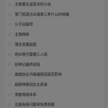
主角重生成恶龙的小说
11
掌门低调点动漫第三季什么时候播
12
公子凶猛吧
13
主角韩绝
14
薄总宠妻超甜
15
奇妙萌可雷娜三人组
16
妖神记最终结局
17
离婚协议书离婚原因是否影响
18
超级神基因女主是谁
19
宠魅等级体系
20
总裁有疾闪婚来免费观看
21