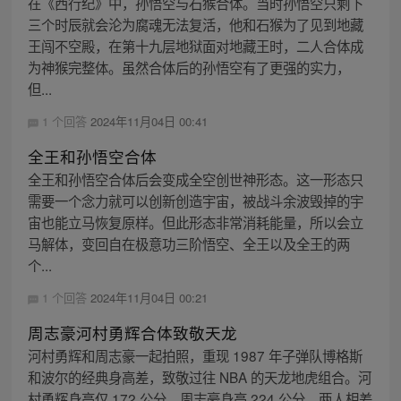
在《西行纪》中，孙悟空与石猴合体。当时孙悟空只剩下
三个时辰就会沦为腐魂无法复活，他和石猴为了见到地藏
王闯不空殿，在第十九层地狱面对地藏王时，二人合体成
为神猴完整体。虽然合体后的孙悟空有了更强的实力，
但...
1 个回答
2024年11月04日 00:41
全王和孙悟空合体
全王和孙悟空合体后会变成全空创世神形态。这一形态只
需要一个念力就可以创新创造宇宙，被战斗余波毁掉的宇
宙也能立马恢复原样。但此形态非常消耗能量，所以会立
马解体，变回自在极意功三阶悟空、全王以及全王的两
个...
1 个回答
2024年11月04日 00:21
周志豪河村勇辉合体致敬天龙
河村勇辉和周志豪一起拍照，重现 1987 年子弹队博格斯
和波尔的经典身高差，致敬过往 NBA 的天龙地虎组合。河
村勇辉身高仅 172 公分，周志豪身高 224 公分，两人相差