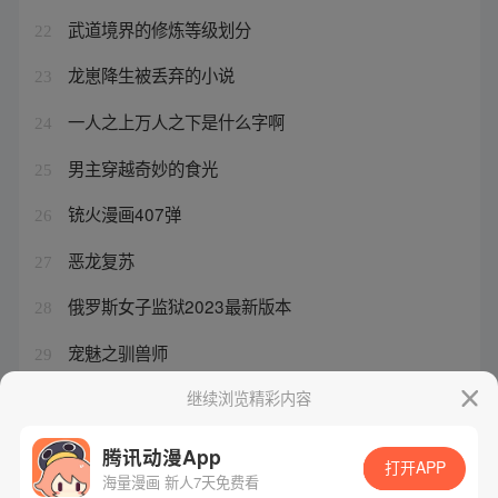
武道境界的修炼等级划分
22
龙崽降生被丢弃的小说
23
一人之上万人之下是什么字啊
24
男主穿越奇妙的食光
25
铳火漫画407弹
26
恶龙复苏
27
俄罗斯女子监狱2023最新版本
28
宠魅之驯兽师
29
穿成薄情总裁的小奶小说
继续浏览精彩内容
30
腾讯动漫App
打开APP
海量漫画 新人7天免费看