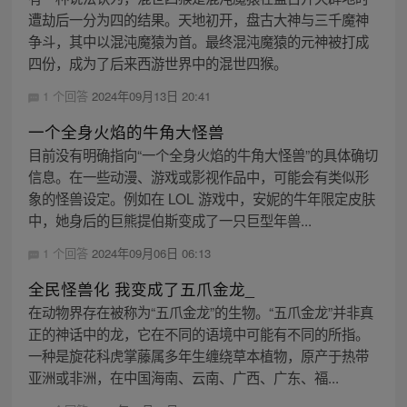
遭劫后一分为四的结果。天地初开，盘古大神与三千魔神
争斗，其中以混沌魔猿为首。最终混沌魔猿的元神被打成
四份，成为了后来西游世界中的混世四猴。
1 个回答
2024年09月13日 20:41
一个全身火焰的牛角大怪兽
目前没有明确指向“一个全身火焰的牛角大怪兽”的具体确切
信息。在一些动漫、游戏或影视作品中，可能会有类似形
象的怪兽设定。例如在 LOL 游戏中，安妮的牛年限定皮肤
中，她身后的巨熊提伯斯变成了一只巨型年兽...
1 个回答
2024年09月06日 06:13
全民怪兽化 我变成了五爪金龙_
在动物界存在被称为“五爪金龙”的生物。“五爪金龙”并非真
正的神话中的龙，它在不同的语境中可能有不同的所指。
一种是旋花科虎掌藤属多年生缠绕草本植物，原产于热带
亚洲或非洲，在中国海南、云南、广西、广东、福...