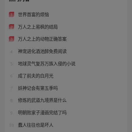
世界首富的烦恼
1
万人之上易枫的结局
2
万人之上的动物正确答案
3
神宠进化酒池醉免费阅读
4
地球灵气复苏万族入侵的小说
5
成了前夫的白月光
6
妖神记会有第五季吗
7
修炼的武道九境界是什么
8
明朝败家子漫画完结了吗
9
蠢人往往也是坏人
10