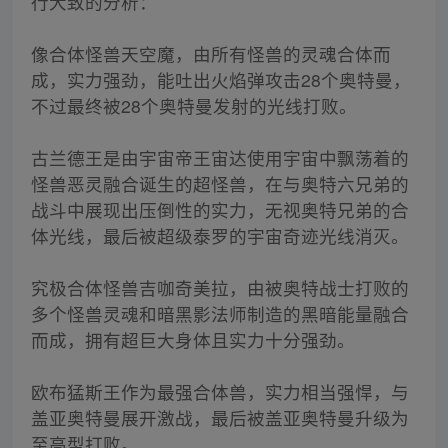
行大致的分析：
像合体怪兽天空魔，由所有怪兽的灵魂合体而
成，实力强劲，能吐出火焰弹攻击28个奥特曼，
不过最终被28个奥特曼发射的光线打败。
古兰德王是由宇宙帝王宙达使用宇宙中飘荡着的
怪兽恶灵融合诞生的超怪兽，在与奥特六兄弟的
战斗中展现出压倒性的实力，无视奥特兄弟的合
体光线，最后被超级泰罗的宇宙奇迹光线消灭。
究极合体怪兽吉咖奇美拉，由被奥特战士打败的
多个怪兽灵魂和暗黑影法师制造的黑暗能量融合
而成，拥有超巨大身体且实力十分强劲。
欧布猛斯王作为最强合体兽，实力相当强悍，与
盖亚奥特曼展开激战，最后被盖亚奥特曼升级为
至高型打败。