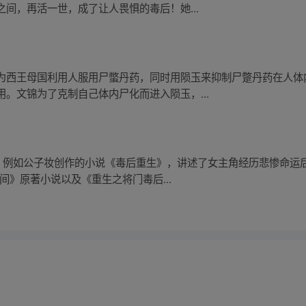
间，再活一世，成了让人畏惧的毒后！她...
为西王母国利用人服用尸蟞丹药，同时用陨玉来抑制尸蹩丹药在人体
。文锦为了克制自己体内尸化而进入陨玉，...
题。例如公子妆创作的小说《毒后重生》，讲述了女主角经历悲惨命运
间》原著小说以及《重生之将门毒后...