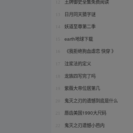
王牌御史全集免费阅读
12
日月同天猜字谜
13
妖道至尊第二季
14
earth地球下载
15
《我拒绝狗血虐恋 快穿 》
16
注浆法的定义
17
龙族四写完了吗
18
紫薇大帝位居第几
19
鬼灭之刃的遗憾到底是什么
20
唇齿美国1990大尺码
21
鬼灭之刃遗憾小芭内
22