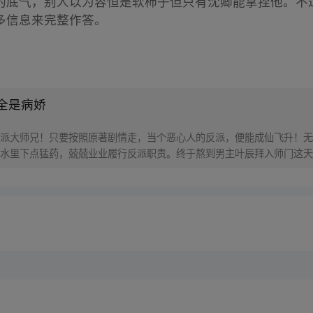
的底气，别人以为容恒是软柿子但只有沈卿能拿捏他。不
多信息来完整作答。
全是病娇
派大师兄！只要按照原著剧情走，当个恶心人的反派，便能成仙飞升！无
水里下点猛药，兢兢业业履行反派职责。终于熬到男主叶辰拜入师门这天
住，被男主飞龙骑脸！没想到……