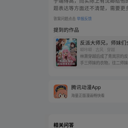
子端得高，而实际上有沈卿给他
题表达等方面还不清楚，需要更
答案问题点击
举报反馈
提到的作品
反派大师兄，师妹们
噼咔噼 · 古风 · 穿越
林萧穿越后成了青岚宗的反
手三师妹的衣物，往二师妹
剧情，他将会被几位师妹抓
腾讯动漫App
海量正版漫画畅快看
相关问答