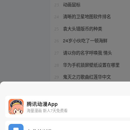
动画鼠标
23
清晰的卫星地图软件排名
24
袁大头错版币的种类
25
24岁小伙吃了一顿海鲜
26
请以你的名字呼唤我 情头
27
华为手机锁屏壁纸设置在哪里
28
鬼灭之刃歌曲红莲华中文
29
王牌御史是不是下架了呢
30
腾讯动漫App
海量漫画 新人7天免费看