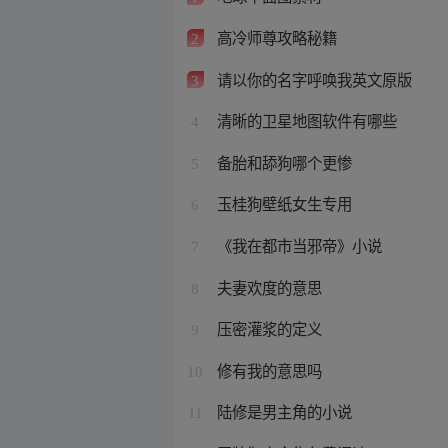
高冷师尊攻略秘籍
2
请以你的名字呼唤我英文原版
3
清晰的卫星地图软件有哪些
4
备胎和舔狗哪个更惨
5
玉桂狗壁纸女生专用
6
《我在都市当邪帝》小说
7
夫妻欢度的意思
8
压密灌浆的定义
9
修有我的意思吗
10
陆修是男主角的小说
11