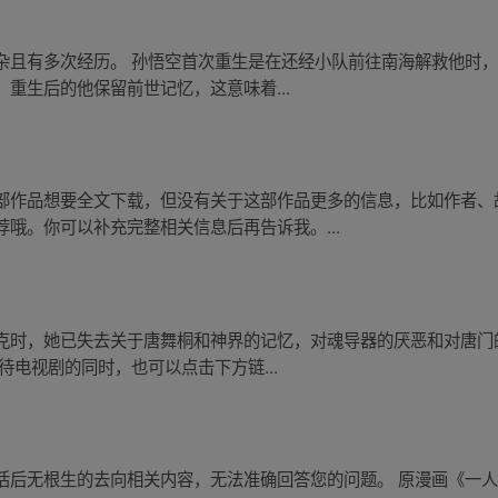
杂且有多次经历。 孙悟空首次重生是在还经小队前往南海解救他时
重生后的他保留前世记忆，这意味着...
部作品想要全文下载，但没有关于这部作品更多的信息，比如作者、
哦。你可以补充完整相关信息后再告诉我。...
克时，她已失去关于唐舞桐和神界的记忆，对魂导器的厌恶和对唐门
待电视剧的同时，也可以点击下方链...
后无根生的去向相关内容，无法准确回答您的问题。 原漫画《一人之