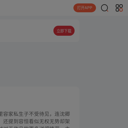
打开APP
立即下载
里容家私生子不受待见，连沈卿
，还提到容恒看似无权无势却架