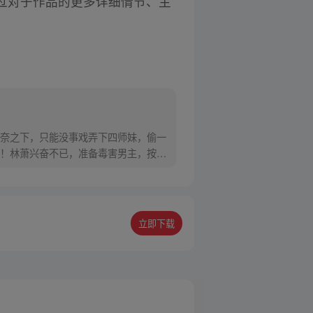
过对于作品的更多详细情节、主
奈之下，只能没事戏弄下四师妹，偷一
！林萧兴奋不已，准备毒害男主，按照
立即下载