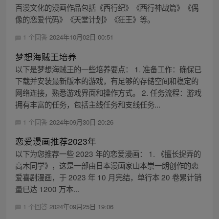
百漫文化的漫画作品包括《西行纪》《西行神战篇》《偶
像的恋爱代码》《天堂计划》《狂王》等。
1 个回答
2024年10月02日 00:51
梦想海贼王培养
以下是梦想海贼王的一些培养要点： 1. 准备工作：确保已
下载并安装最新版本的游戏，有足够的存储空间和稳定的
网络连接，熟悉游戏界面和操作方式。 2. 任务流程：游戏
拥有丰富的任务，包括主线任务和支线任务...
1 个回答
2024年09月30日 20:26
恋爱漫画推荐2023年
以下为您推荐一些 2023 年的恋爱漫画： 1. 《擅长捉弄的
高木同学》，这是一部由日本漫画家山本崇一朗创作的恋
爱喜剧漫画，于 2023 年 10 月完结，单行本 20 卷累计销
量已达 1200 万本...
1 个回答
2024年09月25日 19:06