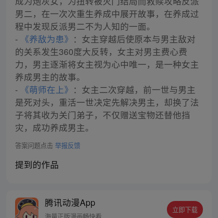
成为炮灰女，为扭转被灭门结局而救赎攻略反派
男二，在一次次重生养成中展开故事，在养成过
程中发现反派男二不为人知的一面。
-
《养敌为患》
：女主穿越后使原本与男主敌对
的关系发生360度大反转，女主对男主费心费
力，男主逐渐将女主视为心中唯一，是一种女主
养成男主的故事。
-
《萌师在上》
：女主二次穿越，前一世与男主
是死对头，重活一世决定先解决男主，却换了法
子将其收为关门弟子，不仅赠送宝物还替他挡
灾，成功养成男主。
答案问题点击
举报反馈
提到的作品
腾讯动漫App
立即下载
海量正版漫画畅快看