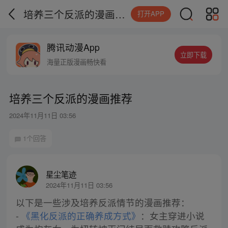
培养三个反派的漫画推荐
打开APP
腾讯动漫App
立即下载
海量正版漫画畅快看
培养三个反派的漫画推荐
2024年11月11日 03:56
1个回答
星尘笔迹
2024年11月11日 03:56
以下是一些涉及培养反派情节的漫画推荐：
-
《黑化反派的正确养成方式》
：女主穿进小说