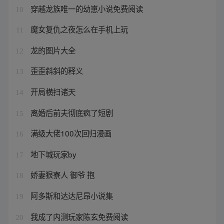
穿越龙族唯一的幼崽小说免费阅读
10
魔女复仇之夜怎么在手机上玩
11
龙的图片大全
12
歪歪斜斜的释义
13
开局横扫诸天
14
离婚后前夫彻底疯了短剧
15
满级大佬100次回归漫画
16
地下城玩家by
17
娇妻狠寮人 御爷 抱
18
阿多斯和达达尼昂小说集
19
我成了内测玩家陈玄免费阅读
20