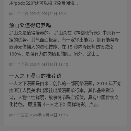
用“podo520”还可以换取免费阅读...
1 个回答
2024年09月24日 10:41
涂山爻值得培养吗
涂山爻是值得培养的。 涂山爻在《神都夜行录》中具有一
定的优势。其气血面板高，有一定输出能力。拥有能帮降
妖师无伤挡大的灵魂技能，在 15 秒内降妖师伤害减免
100%，是强有力的肉盾和辅助。另外，涂山...
1 个回答
2024年08月16日 13:13
一人之下漫画的推荐语
一人之下漫画是由米二创作的一部网络漫画，2014 年开始
由浙江人民美术出版社出版漫画单行本，其作品幽默诙
谐，人物个性鲜明，故事情节跌宕起伏，具有中国传统文
化特色。 原漫画《一人之下》同样精彩，点击...
1 个回答
2024年07月24日 11:15