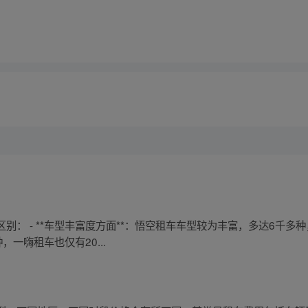
别： - **车型丰富度方面**：悟空租车车型较为丰富，多达6千多
，一嗨租车也仅有20...