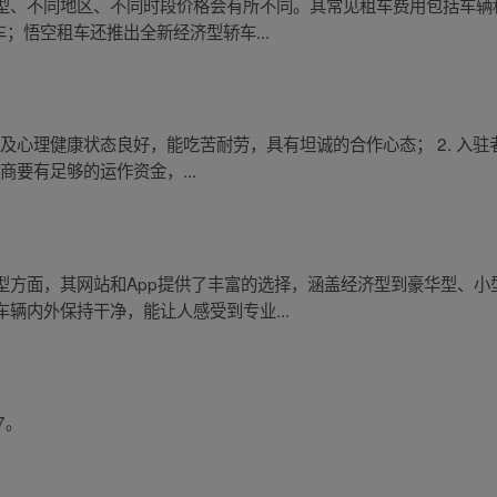
型、不同地区、不同时段价格会有所不同。其常见租车费用包括车辆租
；悟空租车还推出全新经济型轿车...
身体及心理健康状态良好，能吃苦耐劳，具有坦诚的合作心态； 2. 入
商要有足够的运作资金，...
型方面，其网站和App提供了丰富的选择，涵盖经济型到豪华型、小
辆内外保持干净，能让人感受到专业...
7。