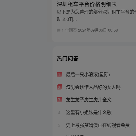
深圳租车平台价格明细表
以下是为您整理的部分深圳租车平台的价格信息：
动 2.0T|...
1 个回答
2024年09月06日 00:58
热门问答
最后一只小滚滚(星际)
1
渣男会珍惜人品好的女人吗
2
龙生龙子虎生虎儿全文
3
这里有小姐妹是什么歌
4
史上最强赘婿漫画在线观看免费
5