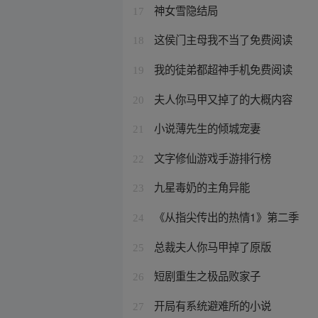
神女雪隐结局
17
这侯门主母我不当了免费阅读
18
我的徒弟都超神手机免费阅读
19
夫人你马甲又掉了的大概内容
20
小说薄先生的倾城宠妻
21
文字修仙游戏手游排行榜
22
九星毒奶的主角异能
23
《从指尖传出的热情1》第二季
24
总裁夫人你马甲掉了原版
25
短剧重生之极品败家子
26
开局有系统避难所的小说
27