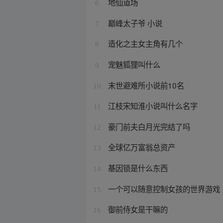
地仙道场
6
巅峰太子爷 小说
7
造化之主女主角有几个
8
宠魅狐狸叫什么
9
末世避难所小说前10名
10
江枝宋知淮小说叫什么名字
11
豪门前夫白月光完结了吗
12
全球亿万富翁总资产
13
基因锁是什么东西
14
一个可以随意控制女孩的世界游戏
15
御前侍女是干嘛的
16