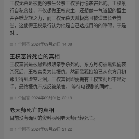
王权无暮是被他的亲生父亲王权景行偷袭害死的。王权景
行自私贪婪，不仅想做王权家主，还想做一气道盟的盟主
并吞噬龙族之力，而王权无暮天赋极高且被道盟长老赞
誉，这使得王权景行认为他是自己达成目的的障碍，于是
对...
1 个回答
2024年09月24日 14:08
王权富贵死亡的真相
王权富贵是被黑狐娘娘亲手杀死的。东方月初被黑狐偷袭
杀死后，王权富贵为其报仇，然而黑狐娘娘已从东方月初
那里得到虚空之泪，王权富贵即便拥有王权宝剑也不是对
手，最终报仇不成反被杀害。 等待电视剧的同时...
1 个回答
2024年09月01日 22:19
老天师死亡的真相
目前没有确切的资料表明老天师已经死亡。
1 个回答
2024年08月29日 21:22