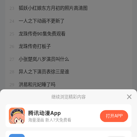
狐妖小红娘东方月初的照片高清图
23
一人之下动画不更新了
24
龙珠传奇90集免费观看
25
龙珠传奇打板子
26
小张楚岚八岁演员叫什么
27
异人之下演员表徐三是谁
28
洪易和元妃睡了吗
29
酒色财气四使者实力
继续浏览精彩内容
30
腾讯动漫App
打开APP
海量漫画 新人7天免费看
腾讯漫画
起点读书
QQ阅读