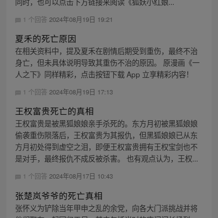
同时，也可以点击下方链接来阅读《狐妖小红娘...
1 个回答
2024年08月19日 19:21
夏禾的死亡原因
在相关资料中，提及夏禾在剧情后期受到重伤，最终不治
身亡，但未具体说明导致其重伤不治的原因。 原漫画《一
人之下》同样精彩，点击按钮下载 App 立享精彩内容！
1 个回答
2024年08月19日 17:13
王权富贵死亡的真相
王权富贵是被黑狐娘娘亲手杀死的。东方月初被黑狐娘娘
偷袭重伤陨落后，王权富贵为其报仇，但黑狐娘娘已从东
方月初处得到虚空之泪，即便王权富贵拥有王权宝剑也不
是对手，最终报仇不成反被杀害。 也有观点认为，王权...
1 个回答
2024年08月17日 10:43
张楚岚爷爷的死亡真相
张怀义为铲除当年甲申之乱的余党，向各大门派挑战并将