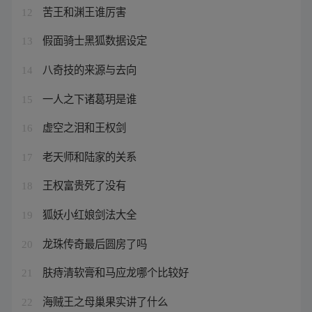
苦王和渊王谁厉害
12
假面骑士黑狐数据设定
13
八奇技的来源与去向
14
一人之下诸葛玥是谁
15
虚空之泪和王权剑
16
老天师和陆家的关系
17
王权富贵死了没有
18
狐妖小红娘剑法大全
19
龙珠传奇最后圆房了吗
20
肤痔清软膏和马应龙哪个比较好
21
海贼王之母巢果实讲了什么
22