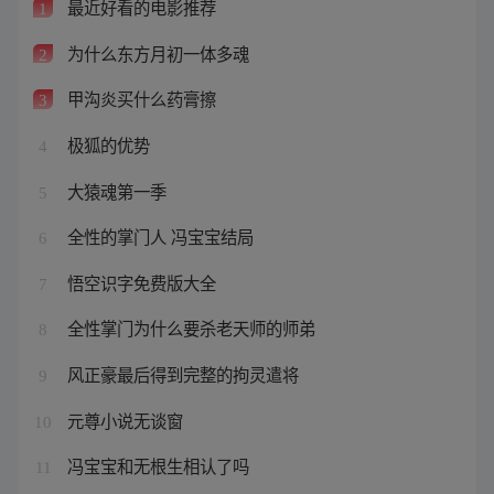
最近好看的电影推荐
1
为什么东方月初一体多魂
2
甲沟炎买什么药膏擦
3
极狐的优势
4
大猿魂第一季
5
全性的掌门人 冯宝宝结局
6
悟空识字免费版大全
7
全性掌门为什么要杀老天师的师弟
8
风正豪最后得到完整的拘灵遣将
9
元尊小说无谈窗
10
冯宝宝和无根生相认了吗
11