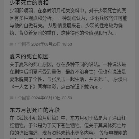
少羽死亡的真相
少羽即项羽，在秦时明月相关资料中，对于少羽死亡的原
因有多种观点和分析。 一种观点认为，少羽兵败乌江可能
与他的自傲有关。 从剧情发展来看，少羽的性格较为偏
执，背负着复国的重任，这使得他的价值观和行为...
1 个回答
2024年08月26日 18:53
夏禾的死亡原因
关于夏禾的死亡原因，存在多种不同的说法。一种说法是
在剧情后期夏禾受到重伤，最终不治身亡；但也有说法是
夏禾脱离了全性，与张灵玉一起生活，并未死亡。 原漫画
《一人之下》同样精彩，点击按钮下载 App ...
1 个回答
2024年08月19日 22:50
东方月初死亡的片段
在《狐妖小红娘月红篇》中，东方月初于私是为了涂山红
红牺牲，于公是为了天下苍生牺牲。但关于其具体死亡片
段的详细描述，现有资料未给出更多内容。 等待电视剧的