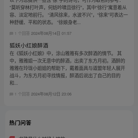
“莫听穿林打叶声，何妨吟啸且徐行”，其中“徐行”寓意着从
容、淡定地前行。 “清风徐来，水波不兴”，“徐来”可表达一
种舒缓、平和的状态。 “徐娘身老...
1 个回答
2024年08月14日 01:57
狐妖小红娘醉酒
在《狐妖小红娘》中，涂山雅雅有多次醉酒的情节。 其
中，雅雅姐一次无意中的醉酒，出卖了东方月初。酒醉的
雅雅在玲珑小姐姐的帮助下，戴着面具与道盟年轻人展开
战斗，为东方月初寻找情报，醉酒后说出了自己的目的
和...
1 个回答
2024年08月12日 23:06
热门问答