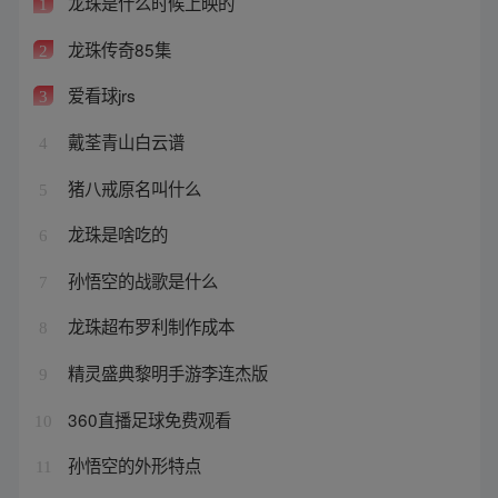
龙珠是什么时候上映的
1
龙珠传奇85集
2
爱看球jrs
3
戴荃青山白云谱
4
猪八戒原名叫什么
5
龙珠是啥吃的
6
孙悟空的战歌是什么
7
龙珠超布罗利制作成本
8
精灵盛典黎明手游李连杰版
9
360直播足球免费观看
10
孙悟空的外形特点
11