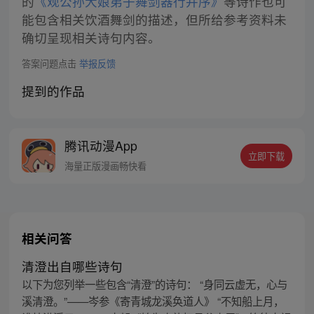
的
《观公孙大娘弟子舞剑器行并序》
等诗作也可
能包含相关饮酒舞剑的描述，但所给参考资料未
确切呈现相关诗句内容。
答案问题点击
举报反馈
提到的作品
腾讯动漫App
立即下载
海量正版漫画畅快看
相关问答
清澄出自哪些诗句
以下为您列举一些包含“清澄”的诗句： “身同云虚无，心与
溪清澄。”——岑参《寄青城龙溪奂道人》 “不知船上月，