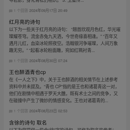
1 个回答
2024年09月17日 20:49
红月亮的诗句
以下为一些关于红月亮的诗句： “翘首欣观月色红，华光璀
璨耀苍穹。流金赤兔九天洒，今世奇缘喜相逢。” “百年又
遇月儿红，血染冰轮照夜空。浩翰银河争璀璨，人间万象
趣无穷。” “起看冰轮粉面雕，宛如红珮衬青...
1 个回答
2024年08月30日 07:24
王也醉酒青也cp
在《一人之下》中，关于王也醉酒的相关情节在上述参考
资料中并未提及。“青也 CP”指的是王也和诸葛青这一对，
他们在剧情中相遇于罗天大醮，既有术士之间的竞争，又
在碰撞中产生了微妙的情感变化。王也对诸葛青的...
1 个回答
2024年08月23日 02:53
含徐的诗句 取名
以下为您提供一些含“徐”字的诗句，可作为取名的参考：