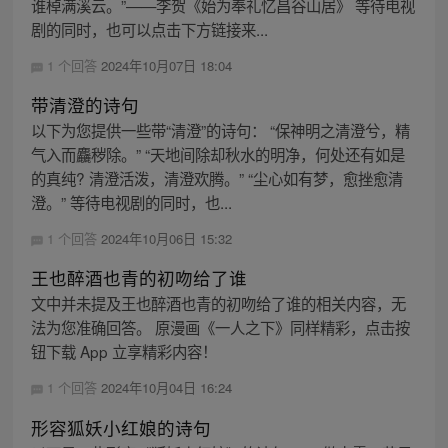
谁棹满溪云。”——李贺《始为奉礼忆昌谷山居》 等待电视
剧的同时，也可以点击下方链接来...
1 个回答
2024年10月07日 18:04
带清澄的诗句
以下为您提供一些带“清澄”的诗句： “保神明之清澄兮，精
气入而麤秽除。” “天地间除却秋水的明净，何处还有如是
的真纯? 清澄活泼，清澄欢腾。” “尘心如有梦，愈挫愈清
澄。” 等待电视剧的同时，也...
1 个回答
2024年10月06日 15:32
王也醉酒也青的初吻给了谁
文中并未提及王也醉酒也青的初吻给了谁的相关内容，无
法为您准确回答。 原漫画《一人之下》同样精彩，点击按
钮下载 App 立享精彩内容！
1 个回答
2024年10月04日 16:24
形容狐妖小红娘的诗句