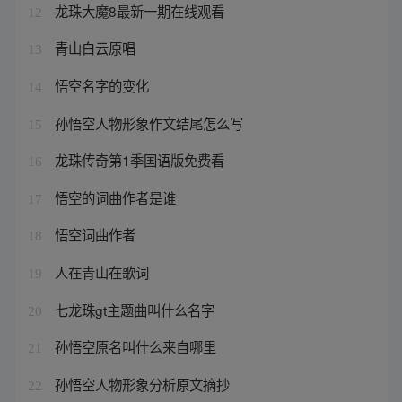
龙珠大魔8最新一期在线观看
12
青山白云原唱
13
悟空名字的变化
14
孙悟空人物形象作文结尾怎么写
15
龙珠传奇第1季国语版免费看
16
悟空的词曲作者是谁
17
悟空词曲作者
18
人在青山在歌词
19
七龙珠gt主题曲叫什么名字
20
孙悟空原名叫什么来自哪里
21
孙悟空人物形象分析原文摘抄
22