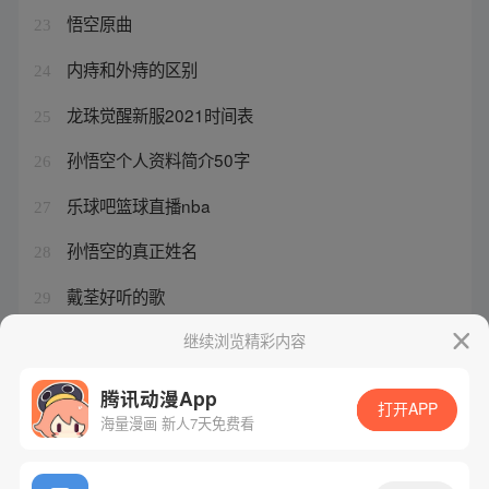
悟空原曲
23
内痔和外痔的区别
24
龙珠觉醒新服2021时间表
25
孙悟空个人资料简介50字
26
乐球吧篮球直播nba
27
孙悟空的真正姓名
28
戴荃好听的歌
29
孙悟空是谁
继续浏览精彩内容
30
腾讯动漫App
打开APP
海量漫画 新人7天免费看
腾讯漫画
起点读书
QQ阅读