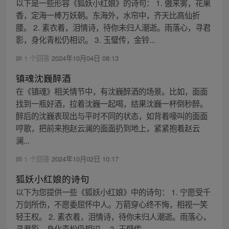
以下是一些形容《狐妖小红娘》的诗句： 1. 傲来雾，花果
香，定海一棒万妖朝。东海外，水帘中，齐天比高仙折
腰。 2. 素衣着，泪情诗，待你未归人潮逝。雨落心，寻君
影，身化青松仍相识。 3. 玉璧传，金铃...
1 个回答
2024年10月04日 08:13
镇魂沈巍醉酒
在《镇魂》相关情节中，有沈巍醉酒的场景。比如，面面
找到一瓶好酒，拉着沈巍一起喝，结果沈巍一杯倒秒醉。
醉后的沈巍表现出与平时不同的状态，如背着嚎叫的面面
哼歌，把前来抱赵云澜的面面扔到地上，紧紧抱着赵云
澜...
1 个回答
2024年10月02日 10:17
狐妖小红娘的诗句
以下为您提供一些《狐妖小红娘》中的诗句： 1. 宁愿受千
万剑所伤，不愿委屈怀中人。万箭穿心终不悔，相视一笑
轻王权。 2. 素衣着，泪情诗，待你未归人潮逝。雨落心，
寻君影，身化青松仍相识。 3. 玉璧传...