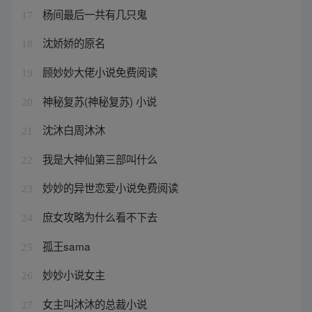
杨间最后一共有几只鬼
17
沈娇娇的原名
18
顾妙妙大佬小说免费阅读
19
神秘复苏(神秘复苏) 小说
20
沈沐白周沐沐
21
我是大神仙第三部叫什么
22
妙妙的异世恋爱小说免费阅读
23
庶女攻略为什么看不下去
24
孤王sama
25
妙妙小说女主
26
女主叫沐沐的总裁小说
27