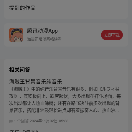
提到的作品
腾讯动漫App
立即下载
海量正版漫画畅快看
相关问答
海贼王背景音乐纯音乐
《海贼王》中的纯音乐背景音乐有很多，例如《ルフィ猛
攻!》，其积极向上、跌宕起伏，大多出现在打斗场面，每
次出现都让人热血沸腾；还有在路飞决斗前多次出现的背
景音乐，搭配非洲鼓轻松鼓点却有着振奋人心、热血沸...
1 个回答
2024年11月02日 05:38