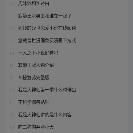
周沐沐和沈述白
6
寂静王冠男主和谁在一起了
7
妙妙的异世恋爱小说在线阅读
8
悠哉兽世漫画免费漫画下拉式
9
一人之下小说好看吗
10
寂静王冠人物介绍
11
神秘复苏完整版
12
我是大神仙第一季什么时候出
13
不科学御兽贴吧
14
我是大神仙讲的是什么内容
15
陈二狗抛弃沐小夭
16