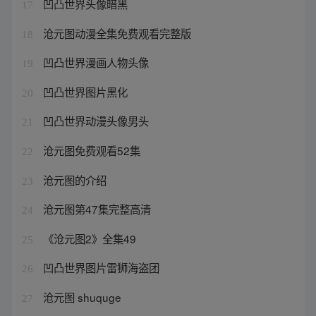
凹凸世界头像暗黑
17
沧元图动漫全集免费观看完整版
18
凹凸世界漫画人物头像
19
凹凸世界图片黑化
20
凹凸世界动漫头像男头
21
沧元图免费观看52集
22
沧元图的介绍
23
沧元图第47集完整高清
24
《沧元图2》全集49
25
凹凸世界图片雷狮海盗团
26
沧元图 shuquge
27