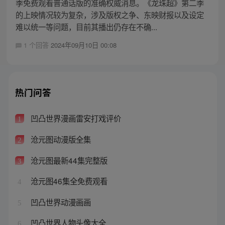
季免费观看普通话版的准确权威消息。《龙珠超》第二季
的上映情况较为复杂，涉及版权之争、东映财报以及设定
难以统一等问题，目前其播出仍存在不确...
1 个回答
2024年09月10日 00:08
热门问答
凹凸世界漫画雷安打戏评价
1
沧元图动漫版全集
2
沧元图最新44集完整版
3
沧元图46集全免费观看
4
凹凸世界动漫画画
5
凹凸世界人物头像大全
6