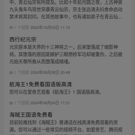
中，青云仙宗有所提及。比如十年前月圆之夜，上古神兽
九头鬼车鸟现世突袭青云仙宗，宗主张远清夫妇舍命启动
禁术将其封印。在其他故事中，也有诸如弟子在青云仙...
1 个回答
2024年10月03日 11:15
西行纪元宗
元宗原本是天界的十三神将之一，后来堕落成了暗影神
将。其堕落的原因是嫉妒三眼想抢军功却被重伤，之后被
元始天尊所救从而堕落成暗魂。
1 个回答
2024年09月28日 20:49
航海王1免费看国语版高清
您可以在爱奇艺观看《航海王》1 国语版高清。
1 个回答
2024年09月24日 17:21
海贼王国语免费看
目前较难找到《海贼王》普通话在线高清免费观看的资
源。您可以通过一些常见的视频平台，如爱奇艺、腾讯视