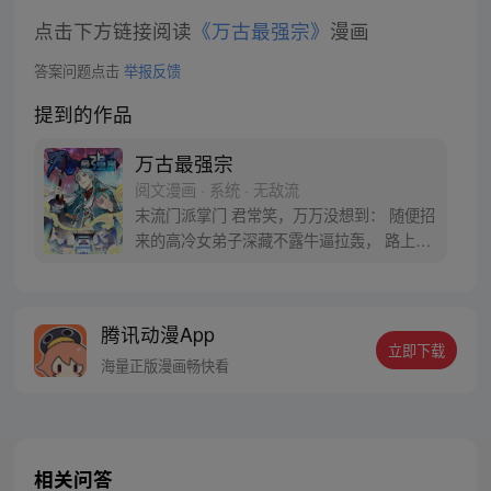
点击下方链接阅读
《万古最强宗》
漫画
答案问题点击
举报反馈
提到的作品
万古最强宗
阅文漫画 · 系统 · 无敌流
末流门派掌门 君常笑，万万没想到： 随便招
来的高冷女弟子深藏不露牛逼拉轰， 路上闭
眼救救的男弟子竟是第一天才， 踢个球把重
生后的武帝踢到怀疑人生 看着废物的小弟是
个陨落的天才 这个宗门，全是妖孽啊…… 上
腾讯动漫App
苍要我末流门派逆天，挡不住啊
立即下载
海量正版漫画畅快看
相关问答