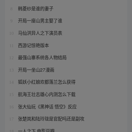
韩菱纱是谁的妻子
8
开局一座山男主娶了谁
9
马仙洪异人之下演员表
10
西游记惊艳版本
11
最强山寨系统各人物结局
12
开局一坐山27漫画
13
狐妖小红娘欢都落兰怎么获得
14
航海王壮志雄心内测怎么下载
15
张大仙玩《黑神话 悟空》反应
16
张楚岚和陆玲珑是官配吗还是副攻
17
一人之下 电影豆瓣
18