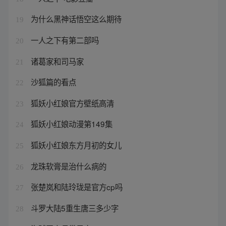
为什么黑神话悟空这么期待
19
一人之下有第二部吗
20
诸葛家和司马家
21
沙狐篇的看点
22
狐妖小红娘官方壁纸高清
23
狐妖小红娘动漫第149集
24
狐妖小红娘东方月初的女儿
25
龙珠软膏是治什么病的
26
张楚岚和陆玲珑是官方cp吗
27
斗罗大陆5重生唐三多少字
28