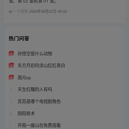
集、第 02 集和第 01 集。
1 个回答
2024年08月22日 06:22
热门问答
孙悟空是什么动物
1
东方月初向涂山红红表白
2
周元cp
3
天生红瞳的人有吗
4
苏苏是哪个电视剧角色
5
阴阳奇术
6
开局一座山在免费观看
7