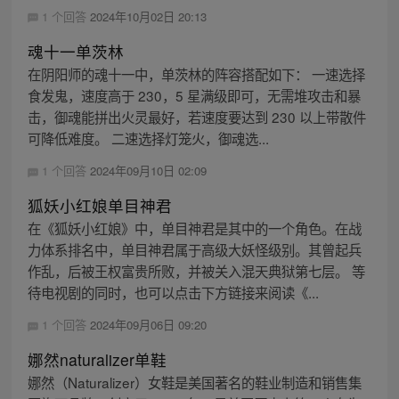
1 个回答
2024年10月02日 20:13
魂十一单茨林
在阴阳师的魂十一中，单茨林的阵容搭配如下： 一速选择
食发鬼，速度高于 230，5 星满级即可，无需堆攻击和暴
击，御魂能拼出火灵最好，若速度要达到 230 以上带散件
可降低难度。 二速选择灯笼火，御魂选...
1 个回答
2024年09月10日 02:09
狐妖小红娘单目神君
在《狐妖小红娘》中，单目神君是其中的一个角色。在战
力体系排名中，单目神君属于高级大妖怪级别。其曾起兵
作乱，后被王权富贵所败，并被关入混天典狱第七层。 等
待电视剧的同时，也可以点击下方链接来阅读《...
1 个回答
2024年09月06日 09:20
娜然naturalizer单鞋
娜然（Naturalizer）女鞋是美国著名的鞋业制造和销售集