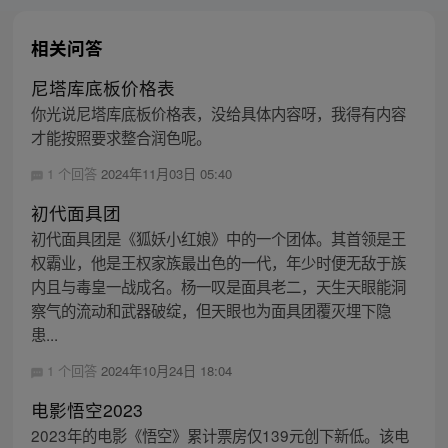
相关问答
尼塔库底板价格表
你光说尼塔库底板价格表，没给具体内容呀，我得有内容
才能按照要求整合润色呢。
1 个回答
2024年11月03日 05:40
初代面具团
初代面具团是《狐妖小红娘》中的一个团体。其首领是王
权霸业，他是王权家族最出色的一代，年少时便无敌于族
内且与毒皇一战成名。杨一叹是面具老二，天生天眼能洞
察气的流动和武器破绽，但天眼也为面具团覆灭埋下隐
患...
1 个回答
2024年10月24日 18:04
电影悟空2023
2023年的电影《悟空》累计票房仅139元创下新低。该电