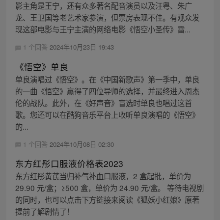
影主角是王宁，还有众多著名配音演员以及汪粤、朱广
龙、王卫国等老艺术家参演，但票房表现不佳。有观众发
现这部电影与王宁主演的网络电影《悟空小圣传》雷...
1 个回答
2024年10月23日 19:43
《悟空》单良
单良演唱过《悟空》。在《中国新歌声》第一季中，单良
的一曲《悟空》赢得了四位导师的选择，并最终进入周杰
伦的战队。此外，在《好声音》盲选时单良也唱过这首
歌。您还可以在酷狗音乐平台上收听单良演唱的《悟空》
的...
1 个回答
2024年10月08日 02:30
东方红彤口服液价格表2023
东方红彤黄芪当归补气补血口服液，2 盒起批，单价为
29.90 元/盒；≥500 盒，单价为 24.90 元/盒。 等待电视剧
的同时，也可以点击下方链接来阅读《狐妖小红娘》原著
提前了解剧情了！