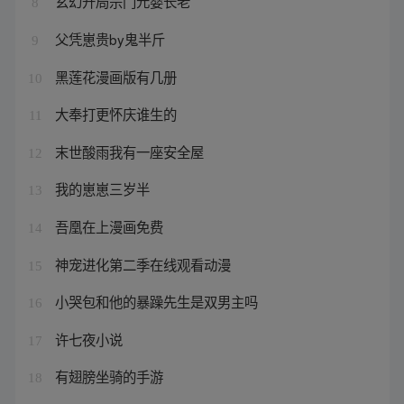
玄幻开局宗门元婴长老
8
父凭崽贵by鬼半斤
9
黑莲花漫画版有几册
10
大奉打更怀庆谁生的
11
末世酸雨我有一座安全屋
12
我的崽崽三岁半
13
吾凰在上漫画免费
14
神宠进化第二季在线观看动漫
15
小哭包和他的暴躁先生是双男主吗
16
许七夜小说
17
有翅膀坐骑的手游
18