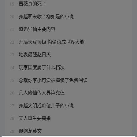
蔷薇真的死了
19
穿越明末收了柳如是的小说
20
道诡异仙主要内容
21
开局天赋顶级 偷偷苟成世界大能
22
地表最强赵日天
23
玩家国度属于什么档次
24
总裁你家小可爱被撞傻了免费阅读
25
凡人修仙传人界篇充值
26
穿越大明成痴傻儿子的小说
27
夫人重生要离婚
28
似鳄龙英文
29