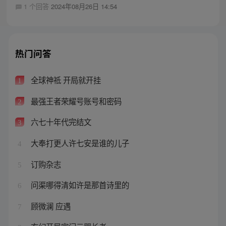
1 个回答
2024年08月26日 14:54
热门问答
全球神祗 开局就开挂
1
最强王者荣耀号账号和密码
2
六七十年代完结文
3
大奉打更人许七安是谁的儿子
4
订购杂志
5
问渠哪得清如许是那首诗里的
6
顾微澜 应遇
7