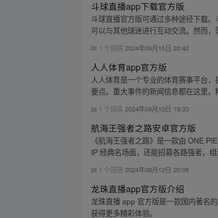
斗球直播app下载官方版
斗球直播官方版可通过多种途径下载。
可以与其他球迷进行互动交流。然而，需
1 个回答
2024年09月15日 20:42
人人体育app官方版
人人体育是一个专业的体育赛事平台，
要点。重大事件的新闻信息都在这里。精
1 个回答
2024年09月13日 19:33
航海王强者之路安卓官方版
《航海王强者之路》是一款由 ONE 
IP 经典名场面，还能招募各路强者，组
1 个回答
2024年09月12日 20:08
龙珠直播app官方版介绍
龙珠直播 app 官方版是一款国内著
获得更多精彩体验。