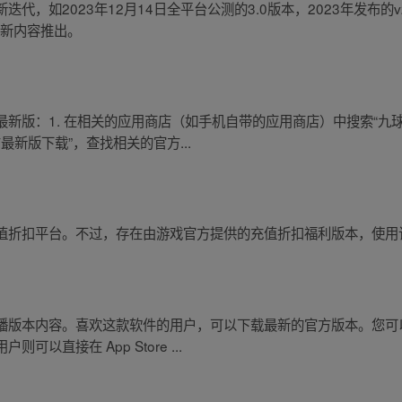
，如2023年12月14日全平台公测的3.0版本，2023年发布的v
有新内容推出。
新版：1. 在相关的应用商店（如手机自带的应用商店）中搜索“九
最新版下载”，查找相关的官方...
值折扣平台。不过，存在由游戏官方提供的充值折扣福利版本，使用
播版本内容。喜欢这款软件的用户，可以下载最新的官方版本。您可
以直接在 App Store ...