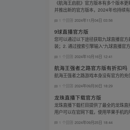
《航海王启航》官方版本有多个版本更新迭代
并推出新的官方版本，2024年也持续
1 个回答
2024年11月04日 03:56
9球直播官方版
您可以通过以下途径获取九球直播官方最
装；2. 通过搜索引擎输入“九球直播官方
1 个回答
2024年10月16日 12:41
航海王强者之路官方版有折扣吗
航海王强者之路游戏本身没有官方的充
1 个回答
2024年09月30日 18:29
龙珠直播下载官方版
龙珠直播下载栏目提供了最全的龙珠直
用户可以在官网下载，使用苹果手机的用户则可
1 个回答
2024年09月25日 18:44