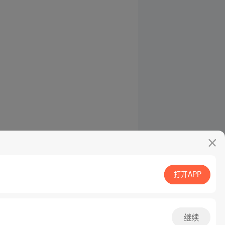
打开APP
继续