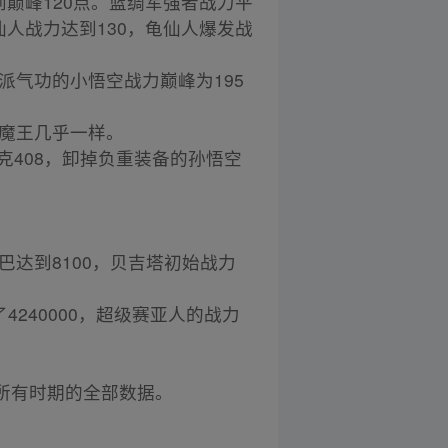
到巅峰120点。蓝绸军强者战力平
仙人战力达到130，龟仙人爆发战
派气功的小悟空战力巅峰为195
大魔王几乎一样。
比克408，卸掉负重装备的孙悟空
巴达到8100，贝吉塔初始战力
4240000，超级赛亚人的战力
所有时期的全部数据。