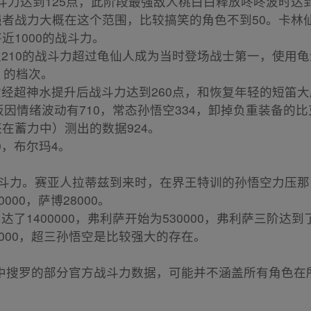
战斗力达到125点，此阶段最强敌人桃白白释放咚咚波时达
会的强者战力大概在这个范围，比较搞笑的角色不到50。卡林
近1000的战斗力。
以210的战斗力超过龟仙人成为当时登场战士第一，使用龟
+ 的档次。
空经超神水提升后战斗力达到260点，和恢复年轻的短笛
悟饭因情绪波动有710，常态孙悟空334，卸掉负重装备的
还在蓄力中）测出的数据924。
30，布尔玛4。
的战斗力。赛亚人拉蒂兹到来时，在界王特训的孙悟空力压那
000，萨博28000。
了1400000，弗利萨开始为530000，弗利萨三阶达到了
000000，超三孙悟空是比较强大的存在。
中搜罗的部分官方战斗力数据，可能并不涵盖所有角色在