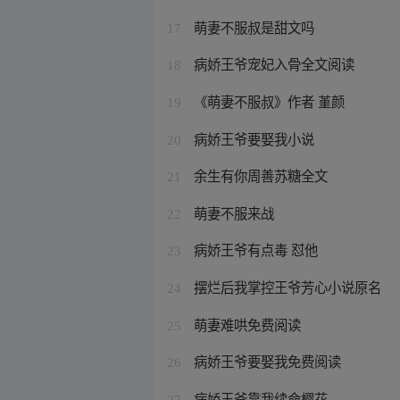
萌妻不服叔是甜文吗
17
病娇王爷宠妃入骨全文阅读
18
《萌妻不服叔》作者 堇颜
19
病娇王爷要娶我小说
20
余生有你周善苏糖全文
21
萌妻不服来战
22
病娇王爷有点毒 怼他
23
摆烂后我掌控王爷芳心小说原名
24
萌妻难哄免费阅读
25
病娇王爷要娶我免费阅读
26
病娇王爷靠我续命樱花
27