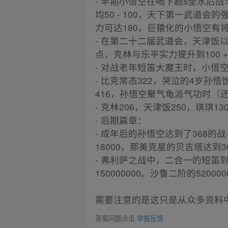
- 早期小悟空在喝下超s圣水后
均50 - 100，天下第一武道
力可达180，巨猿化的小悟空有将
- 在第二十二届武道会，天津饭
点，克林与乐平实力提升到100 
- 对战老年短笛大魔王时，小悟
- 比克常态322，哭泣的4岁孙
416，孙悟空聚气龟派气功时（
- 克林206，天津饭250，琪琪1
- 后期篇章：
- 成年后的孙悟空达到了368
18000，那美克星的贝吉塔达到30
- 弗利萨之战中，二合一的短笛到达
150000000。沙鲁二阶的520
需要注意的是这只是从众多资料
答案问题点击
举报反馈