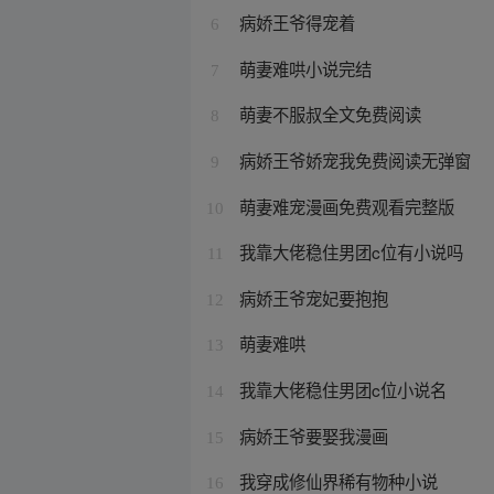
病娇王爷得宠着
6
萌妻难哄小说完结
7
萌妻不服叔全文免费阅读
8
病娇王爷娇宠我免费阅读无弹窗
9
萌妻难宠漫画免费观看完整版
10
我靠大佬稳住男团c位有小说吗
11
病娇王爷宠妃要抱抱
12
萌妻难哄
13
我靠大佬稳住男团c位小说名
14
病娇王爷要娶我漫画
15
我穿成修仙界稀有物种小说
16