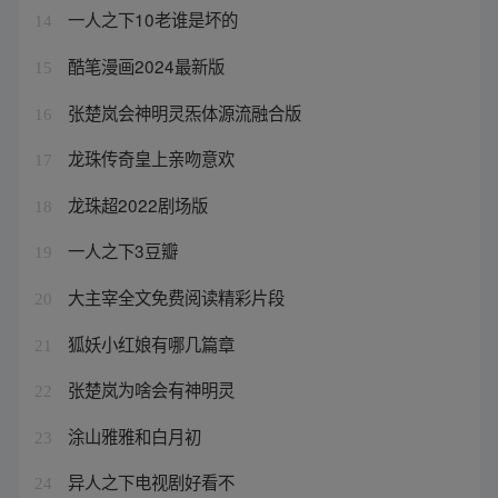
一人之下10老谁是坏的
14
酷笔漫画2024最新版
15
张楚岚会神明灵炁体源流融合版
16
龙珠传奇皇上亲吻意欢
17
龙珠超2022剧场版
18
一人之下3豆瓣
19
大主宰全文免费阅读精彩片段
20
狐妖小红娘有哪几篇章
21
张楚岚为啥会有神明灵
22
涂山雅雅和白月初
23
异人之下电视剧好看不
24