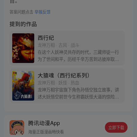
首。
答案问题点击
举报反馈
提到的作品
西行纪
龙神万相 · 古风 · 战斗
在这个人妖神灵共存的时代，三藏师徒一行
为了世间和平，历经千辛万苦到达彼岸取
得“永恒之火”拯救苍生，可世间并没有因此
变得美好….随着阴谋慢慢揭露，暗魂四起,
大猿魂（西行纪系列）
为了让“永恒之火”重新归位，小狼妖白狼不
龙神万相 · 妖怪 · 热血
辞万难，找到唐三藏大法师，和他一起重新
龙神万相宇宙旗下角色孙悟空独立故事，讲
寻回徒弟们，组成全新“西行小队”，再度踏
述大妖悟空前世今生称霸妖怪大道的惊险历
上西行之旅……
程。 妖怪大道有自己的生存之道，某日，一
位猴妖因人类的祈愿从天而降，以鬼魈之名
响彻妖界，却因堕入暗魂无法再守护重要之
腾讯动漫App
人…六十年后，他再次破石而出，背负着守
立即下载
护族人的希望和信念打败了妖怪大道的霸
海量正版漫画畅快看