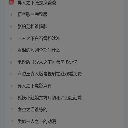
异人之下张楚岚爸爸
3
悟空歌曲完整版
4
张柏芝和谁撞脸
5
一人之下白石雪和沈冲
6
张琛的短剧全部叫什么
7
电影版《异人之下》票房多少亿
8
海贼王真人版电视剧在线观看免费
9
异人之下电影点评
10
狐妖小红娘东方月初和涂山红红救
11
虚空之泪谁练的
12
类似一人之下的动漫
13