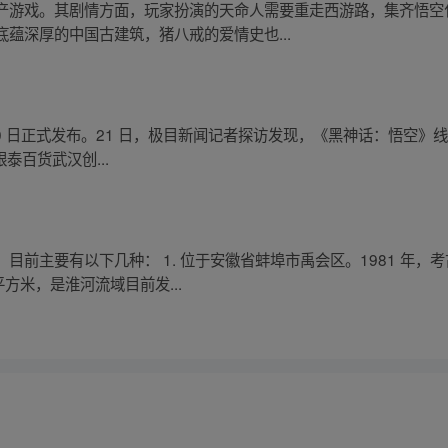
产游戏。其剧情方面，玩家扮演的天命人需要重走西游路，集齐悟空
蕴深厚的中国古建筑，猪八戒的爱情史也...
 月 20 日正式发布。21 日，极目新闻记者探访发现，《黑神话：悟
银泰百货武汉创...
目前主要有以下几种： 1. 位于安徽省蚌埠市禹会区。1981 年
方米，是淮河流域目前发...