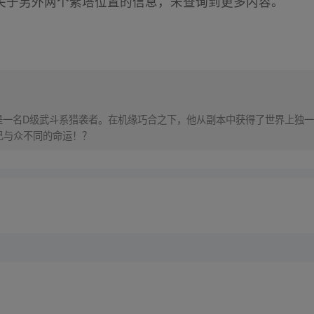
关于另外两个紫塔位置的信息，未查询到更多内容。
是一名D级武斗系猎袭者。在机缘巧合之下，他从副本中获得了世界上独一
己与众不同的命运！？