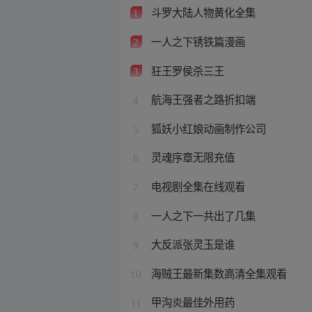
斗罗大陆人物黄化全集
1
一人之下锈铁篇漫画
2
狂王罗侯杀三王
3
航海王强者之路折扣端
4
狐妖小红娘动画制作公司
5
灵魂序章无限充值
6
电视剧全集在线观看
7
一人之下一共出了几集
8
大反派张灵玉是谁
9
海贼王最新集数高清全集观看
10
甲沟炎最佳外用药
11