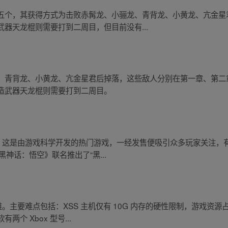
五个，其获得方式为击败赤髯龙、小骊龙、青背龙、小黄龙、亢金星
器天龙棍则需要打到二周目，但目前没有...
、青背龙、小黄龙、亢金星君后掉落，这些敌人分别在第一章、第二
造武器天龙棍则需要打到二周目。
，这是由游戏科学开发的热门游戏，一经发售便吸引众多玩家关注，
黑神话：悟空》联名推出了“黑...
难。主要难点包括：XSS 主机仅有 10G 内存的硬性限制，游戏资
个 Xbox 型号...