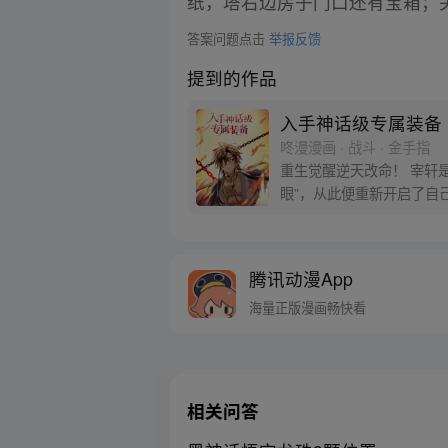
纸，塔右边房子门口还有宝箱；
答案问题点击
举报反馈
提到的作品
入手神话级专属装备
咚漫漫画 · 战斗 · 金手指
重生觉醒逆天改命！ 宰轩
眼”，从此便重新开启了自
腾讯动漫App
海量正版漫画畅快看
相关问答