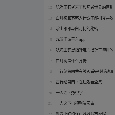
航海王强者天下和强者世界的区别
12
白月初和苏苏为什么不能相互喜欢
13
涂山雅雅与白月初的秘密
14
九游手游平台app
15
航海王梦想指针定向指针干嘛用的
16
白月初是什么身份
17
西行纪第四季在线观看完整版动漫
18
西行纪第四季在线观看全集
19
一人之下劈空掌
20
一人之下电视剧演员表
21
狐妖小红娘涂山雅雅没有衣服
22