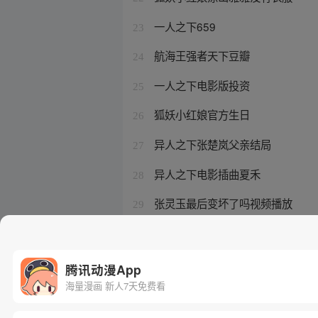
一人之下659
23
航海王强者天下豆瓣
24
一人之下电影版投资
25
狐妖小红娘官方生日
26
异人之下张楚岚父亲结局
27
异人之下电影插曲夏禾
28
张灵玉最后变坏了吗视频播放
29
一人之下王也有cp吗
30
腾讯动漫App
海量漫画 新人7天免费看