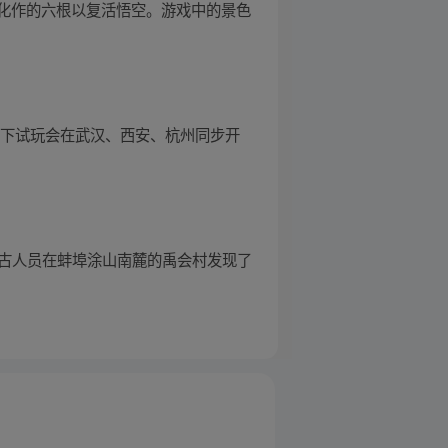
化作的六根以复活悟空。游戏中的景色
空》线下试玩会在武汉、西安、杭州同步开
，考古人员在蚌埠涂山南麓的禹会村发现了