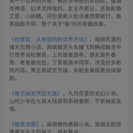
另一个世界的声音，有好多神奇的东西呢，像通
灵神语、幻术灵阵啥的。女主齐若云，还有配角
艾恩、小妖精。评价是新人给点推荐票就行，推
荐指数不明，是个关于“偷”听的有趣故事。
《检察官：从美丽的新世界开始》
，暗桃花源的
诸天无限小说。高斌被泥头车撞飞到韩综融合平
行世界当检察官，上司是崔昌帝，朋友是朴泰
秀，老爸被坑钱，丁青是高中同学，涉及好多影
视内容。男主高斌无节操，女配金美庭是丝袜御
姐。
《每日抽奖然后无敌》
，九月花雪的玄幻小说。
山村少年在九霄大陆得到系统眷顾，不断抽奖变
强。
《腹黑攻略》
，呆萌静的悬疑小说。穿越女配逆
袭重生女主的爽文，很有看点。