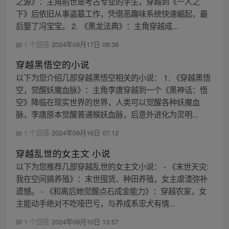
之源》：主角前世是考古专业的学生，穿越到《一人之
下》后依旧从事盗墓工作，凭借恶趣味系统快速崛起，最
后娶了冯宝宝。 2. 《黑龙法典》：主角穿越成...
1 个回答
2024年09月17日 08:36
穿越黑悟空的小说
以下为您介绍几部穿越黑悟空相关的小说： 1. 《穿越黑悟
空，觉醒妖魔血脉》：主角李唐穿越到一个《黑神话：悟
空》降临在现实世界的世界，人类可以觉醒各种妖魔血
脉，李唐原本觉醒普通猴妖血脉，后意外进化为灵明...
1 个回答
2024年09月16日 07:12
穿越乱世的女主文 小说
以下为您推荐几部穿越乱世的女主文小说： - 《末世天灾:
我在空间搞养殖》：末世囤货、种田养殖，女主虐渣弥补
遗憾。 - 《和离后她觉醒点石成金能力》：穿越农家，女
主能动手绝对不吃哑巴亏，与养成系忠犬有情...
1 个回答
2024年09月10日 13:57