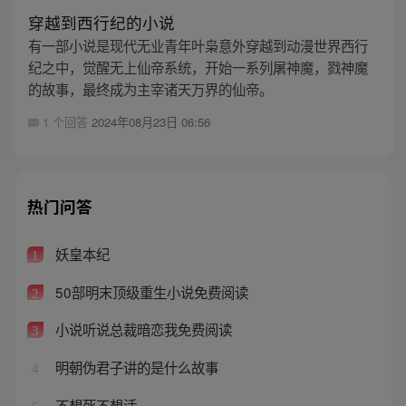
穿越到西行纪的小说
有一部小说是现代无业青年叶枭意外穿越到动漫世界西行
纪之中，觉醒无上仙帝系统，开始一系列屠神魔，戮神魔
的故事，最终成为主宰诸天万界的仙帝。
1 个回答
2024年08月23日 06:56
热门问答
妖皇本纪
1
50部明末顶级重生小说免费阅读
2
小说听说总裁暗恋我免费阅读
3
明朝伪君子讲的是什么故事
4
不想死不想活