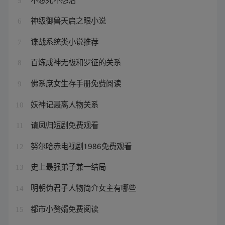
5
神级御兽天启之眼小说
6
谍战系统类小说推荐
7
百炼成神无极和罗征的关系
8
佛系庶女生存手册免费阅读
9
妖神记聂离人物关系
10
请凤归短剧免费观看
11
努尔哈赤电视剧1986免费观看
12
史上最强弟子兼一结局
13
明朝伪君子人物简介女主有哪些
14
都市小赘婿免费阅读
15