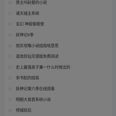
男主叫赵晏的小说
16
诸天城主系统
17
玄幻 神级御兽使
18
妖神记9季
19
炮灰攻略小说结局啥意思
20
道诡异仙无错版免费阅读
21
史上最强弟子兼一什么时候出的
22
宋书航的结局
23
妖神记第六季在线观看
24
明朝大昏君系统小说
25
倾城妖后
26