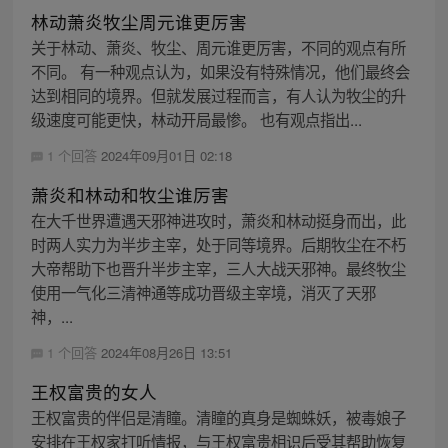
林动萧炎牧尘周元谁更厉害
关于林动、萧炎、牧尘、周元谁更厉害，不同的观点有所
不同。 有一种观点认为，如果没有特殊情况，他们最终会
达到相同的境界。但就发展过程而言，有人认为牧尘的升
级速度可能更快，林动开局最惨。 也有观点指出...
1 个回答
2024年09月01日 02:18
萧炎和林动和牧尘谁厉害
在大千世界遭遇天邪神进攻时，萧炎和林动挺身而出，此
时两人实力为半步主宰，处于同等境界。后期牧尘在不朽
大帝帮助下也晋升半步主宰，三人大战天邪神。最终牧尘
使用一气化三清神通等成功晋级主宰境，消灭了天邪
神，...
1 个回答
2024年08月26日 13:51
王权富贵的女人
王权富贵的伴侣是清瞳。清瞳的真身是蜘蛛妖，被毒娘子
安排在王权家打听情报，与王权富贵相识后受其帮助恢复