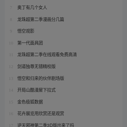
奥丁有几个女人
7
龙珠超第二季漫画分几篇
8
悟空观影
9
第一代面具团
10
龙珠超第二季在线观看免费高清
11
剑道独尊无错精校版
12
悟空和归来的伙伴剧场版
13
开局山酷漫屋下拉式
14
金色极狐数据
15
花卉展览用欣赏还是观赏
16
逆天邪神第二季3D版出来了吗
17