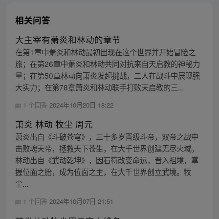
相关问答
大主宰有萧炎和林动的章节
在第1章中萧炎和林动最初出现在这个世界并开始冒险之
旅；在第26章中萧炎和林动共同对抗来自天启教的神秘力
量；在第50章林动向萧炎发起挑战，二人在战斗中展现强
大实力；在第78章萧炎和林动联手打败天启教的三...
1 个回答
2024年10月20日 18:22
萧炎 林动 牧尘 周元
萧炎出自《斗破苍穹》，三十多岁晋级斗帝，双帝之战中
击败魂天帝，拯救天下苍生，在大千世界创建无尽火域。
林动出自《武动乾坤》，因石符改变命运，晋入祖境，掌
握位面之胎，成为位面之主，在大千世界创立武境。牧
尘...
1 个回答
2024年10月07日 21:51