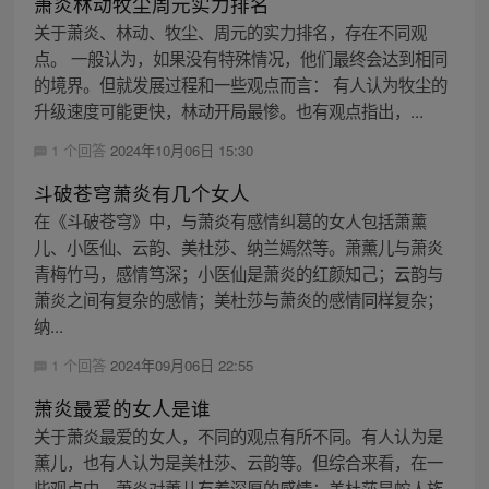
萧炎林动牧尘周元实力排名
关于萧炎、林动、牧尘、周元的实力排名，存在不同观
点。 一般认为，如果没有特殊情况，他们最终会达到相同
的境界。但就发展过程和一些观点而言： 有人认为牧尘的
升级速度可能更快，林动开局最惨。也有观点指出，...
1 个回答
2024年10月06日 15:30
斗破苍穹萧炎有几个女人
在《斗破苍穹》中，与萧炎有感情纠葛的女人包括萧薰
儿、小医仙、云韵、美杜莎、纳兰嫣然等。萧薰儿与萧炎
青梅竹马，感情笃深；小医仙是萧炎的红颜知己；云韵与
萧炎之间有复杂的感情；美杜莎与萧炎的感情同样复杂；
纳...
1 个回答
2024年09月06日 22:55
萧炎最爱的女人是谁
关于萧炎最爱的女人，不同的观点有所不同。有人认为是
薰儿，也有人认为是美杜莎、云韵等。但综合来看，在一
些观点中，萧炎对薰儿有着深厚的感情；美杜莎是蛇人族