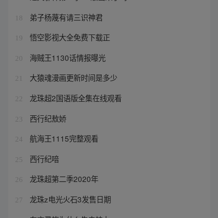
弟子杨蔑有请三识神君
18
悟空影视大全免费下载正
19
海贼王1130话情报曝光
20
大猿魂漫画更新时间是多少
21
龙珠超2国语版全集在线观看
22
西行纪敖娇
23
航海王1115完整观看
24
西行纪喑
25
龙珠超第二季2020年
26
龙珠z电光火石3发售日期
27