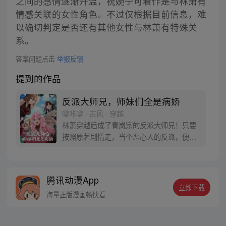
之间的感情逐渐升温，祝婉宁可看作是与林萧有
情感关联的女性角色。不过仅根据目前信息，难
以确切判定是否还有其他女性与林萧有特殊关
系。
答案问题点击
举报反馈
提到的作品
反派大师兄，师妹们全是病娇
噼咔噼 · 古风 · 穿越
林萧穿越后成了青岚宗的反派大师兄！只要
按照原著剧情走，当个恶心人的反派，便能
成仙飞升！无奈之下，只能没事戏弄下四师
妹，偷一手三师妹的衣物，往二师妹水里下
点猛药，兢兢业业履行反派职责。终于熬到
腾讯动漫App
男主叶辰拜入师门这天！林萧兴奋不已，准
立即下载
备毒害男主，按照剧情，他将会被几位师妹
海量正版漫画畅快看
抓住，被男主飞龙骑脸！没想到……