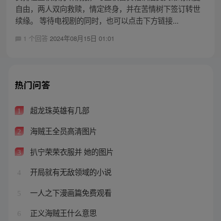
自由，两人双向救赎，情定终身，并在苦情树下签订转世
续缘。 等待电视剧的同时，也可以点击下方链接...
1 个回答
2024年08月15日 01:01
热门问答
超龙珠英雄有几部
1
海贼王全员高清图片
2
扒宁荣荣衣服并 她的图片
3
开局就有无敌领域的小说
4
一人之下漫画篇免费观看
5
正义海贼王什么意思
6