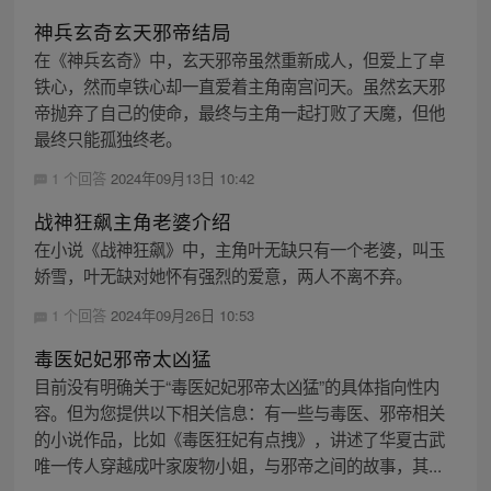
神兵玄奇玄天邪帝结局
在《神兵玄奇》中，玄天邪帝虽然重新成人，但爱上了卓
铁心，然而卓铁心却一直爱着主角南宫问天。虽然玄天邪
帝抛弃了自己的使命，最终与主角一起打败了天魔，但他
最终只能孤独终老。
1 个回答
2024年09月13日 10:42
战神狂飙主角老婆介绍
在小说《战神狂飙》中，主角叶无缺只有一个老婆，叫玉
娇雪，叶无缺对她怀有强烈的爱意，两人不离不弃。
1 个回答
2024年09月26日 10:53
毒医妃妃邪帝太凶猛
目前没有明确关于“毒医妃妃邪帝太凶猛”的具体指向性内
容。但为您提供以下相关信息：有一些与毒医、邪帝相关
的小说作品，比如《毒医狂妃有点拽》，讲述了华夏古武
唯一传人穿越成叶家废物小姐，与邪帝之间的故事，其...