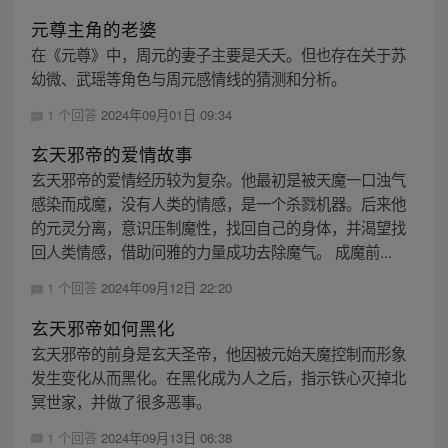
元尊主角的老婆
在《元尊》中，周元的妻子主要是夭夭。但也存在关于苏
幼微、武瑶等角色与周元感情线的猜测和分析。
1 个回答
2024年09月01日 09:34
玄天邪帝的爱情故事
玄天邪帝的爱情经历较为复杂。他最初是被天魔一口浊气
感染而成魔，没有人类的情感，是一个杀戮机器。后来他
的元灵分离，意识压制魔性，找回自己的身体，并渴望找
回人类情感，借助问雅的力量成功去除魔气。 成魔前...
1 个回答
2024年09月12日 22:20
玄天邪帝如何黑化
玄天邪帝的前身是玄天圣帝，他因被元始天魔控制而形象
发生变化从而黑化。在黑化成为人之后，指示铁心灭掉北
冥世家，并做了很多恶事。
1 个回答
2024年09月13日 06:38