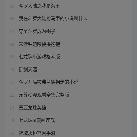
斗罗大陆之我是海王
15
我在斗罗大陆扮马甲的小说叫什么
16
穿至斗罗成为蝎子
17
宋佳钟楚曦搂搂抱抱
18
七龙珠小游戏格斗版
19
御剑天涯
20
斗罗开局被弗兰德拐走的小说
21
元尊动漫观看全集完整版
22
赛亚龙珠英雄
23
七龙珠af漫画连载
24
神域永恒官网手游
25