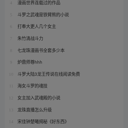
漫画世界连载过的作品
4
斗罗之武魂是铁臂熊的小说
5
打奉大更人几个女主
6
朱竹清战斗力
7
七龙珠漫画书全套多少本
8
炉鼎师尊hhh
9
斗罗大陆3龙王传说在线阅读免费
10
海女斗罗的魂技
11
女主加入武魂殿的小说
12
龙珠直播怎么升级
13
宋佳钟楚曦揭秘《好东西》
14