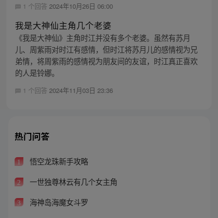
1 个回答
2024年10月26日 06:00
我是大神仙主角几个老婆
《我是大神仙》主角时江并没有多个老婆。虽然有苏月
儿、周紫雨对时江有感情，但时江将苏月儿的感情视为兄
弟情，将周紫雨的感情视为朋友间的友谊，时江真正喜欢
的人是铃娜。
1 个回答
2024年11月03日 23:36
热门问答
悟空龙珠新手攻略
1
一世独尊林云有几个女主角
2
海神岛海魔女斗罗
3