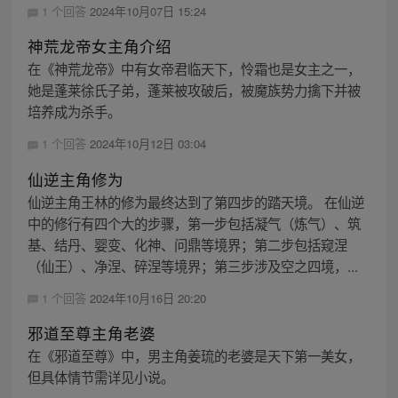
1 个回答
2024年10月07日 15:24
神荒龙帝女主角介绍
在《神荒龙帝》中有女帝君临天下，怜霜也是女主之一，
她是蓬莱徐氏子弟，蓬莱被攻破后，被魔族势力擒下并被
培养成为杀手。
1 个回答
2024年10月12日 03:04
仙逆主角修为
仙逆主角王林的修为最终达到了第四步的踏天境。 在仙逆
中的修行有四个大的步骤，第一步包括凝气（炼气）、筑
基、结丹、婴变、化神、问鼎等境界；第二步包括窥涅
（仙王）、净涅、碎涅等境界；第三步涉及空之四境，...
1 个回答
2024年10月16日 20:20
邪道至尊主角老婆
在《邪道至尊》中，男主角姜琉的老婆是天下第一美女，
但具体情节需详见小说。