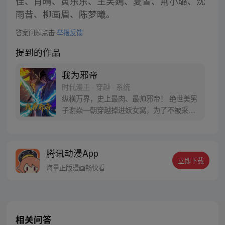
佳、肖晴、黄乐乐、王笑嫣、夏雪、荆小璐、沈
雨昔、柳画眉、陈梦曦。
答案问题点击
举报反馈
提到的作品
我为邪帝
时代漫王 · 穿越 · 系统
纵横万界，史上最肉、最帅邪帝！ 绝世美男
子谢焱一朝穿越掉进妖女窝，为了不被采补
至死，穿梭诸天万界，斩位面之子，拒联邦
洋夷……终成一代邪帝的故事。 周二。周五
更新 不定时有加更福利~快去评论区催更吧~
腾讯动漫App
QQ群：【我为邪帝】975576675
立即下载
海量正版漫画畅快看
相关问答