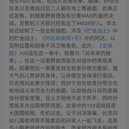
悟空VS贝吉塔，包括贝吉塔出拳、踢腿，孙悟空
反击以及激战过后二人躺在地上等画面。此卷正
式发售，封面是野兽悟饭和沙鲁MAX的最终决
战，发售前三天就已经卖出了94526份儿。丰太
郎还绘制了一些全新插图，涉及
《贮金战士》
中
的贮金战士，
《阿达和彼得1号》
中的阿达，以
及阿拉蕾和则卷千兵卫等角色。此外，
《龙珠
超》
103话在这一卷中，标题为「对未来的继
承」，在这一话里野兽悟饭在对战中的表现亮
眼，如暴怒后一拳重击自在极意孙悟空腹部，强
大气劲儿贯穿其身体，让孙悟空身体滑行很远，
贝吉塔对此表示惊讶；而对于自在极意孙悟空也
有他战斗未尽全力的依据，比如他战斗目的是确
信孙悟饭变强，且父子局他不会下死手，同时孙
悟饭多次出现愤怒场景。此卷中的103话结局是
大团圆结局，危机过去，父子对决落幕，比克向
幼儿园老师挥手致意后和孙家人一起飞走，这是
鸟山明老师修改后的版本，而未修改版本是孙悟