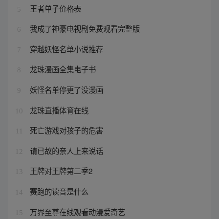
王者单子价格表
5
我成了神豪电视剧免费观看完整版
6
穿越妖怪名单小说推荐
7
龙珠漫画全集电子书
8
妖怪名单停更了没漫画
9
龙珠直播体育在线
10
死亡游戏对孩子的危害
11
请已故的亲人上来说话
12
王牌对王牌第二季2
13
赛跑的读音是什么
14
万界至尊在线观看动漫爱奇艺
15