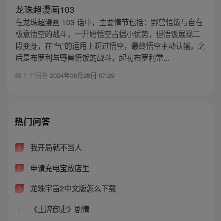
龙珠超漫画103
在龙珠超漫画 103 话中，主要情节包括：野兽悟饭与自在
极意悟空的战斗，一开始悟空占据小优势，但悟饭展现二
段变身，在“气”的运用上超过悟空，最终悟空主动认输。之
后是布罗利与野兽悟饭的战斗，起初布罗利常...
1 个回答
2024年08月28日 07:29
热门问答
我开局就不当人
1
申请充电宝放店里
2
龙珠宇宙2中文版怎么下载
3
《王牌御史》剧情
4