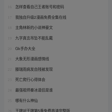
怎样查看自己王者账号和密码
16
我独自升级2漫画免费全集在线
17
主角林新的小说神豪文
18
九字真言吊坠不能乱戴
19
Gk手办大全
20
大象无形漫画感情线
21
滕瑞雨病发自残被发现
22
死亡爬行心得体会
23
最强祖师秦冰道侣是谁
24
哪有什么神仙
25
王牌对王牌第5季免费高清完整版
26