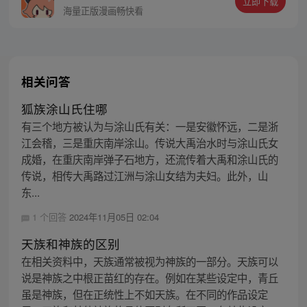
立即下载
海量正版漫画畅快看
相关问答
狐族涂山氏住哪
有三个地方被认为与涂山氏有关：一是安徽怀远，二是浙
江会稽，三是重庆南岸涂山。传说大禹治水时与涂山氏女
成婚，在重庆南岸弹子石地方，还流传着大禹和涂山氏的
传说，相传大禹路过江洲与涂山女结为夫妇。此外，山
东...
1 个回答
2024年11月05日 02:04
天族和神族的区别
在相关资料中，天族通常被视为神族的一部分。天族可以
说是神族之中根正苗红的存在。例如在某些设定中，青丘
虽是神族，但在正统性上不如天族。在不同的作品设定