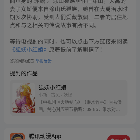
面鱼身的“赤鱬”。涂山狐族居住在涂山，大禹的
妻子女娇便来自涂山氏狐族，她曾在大禹治水时
期多次协助，受到人们爱戴敬佩。二者的居住地
点和与之相关的传说故事有所不同。
等待电视剧的同时，也可以点击下方链接来阅读
《狐妖小红娘》
原著提前了解剧情了！
答案问题点击
举报反馈
提到的作品
狐妖小红娘
小新 · 古风 · 妖怪
【电视剧《天地剑心》《淮水竹亭》原著漫
画，剑心对应章节指路：39-85，淮水对应
章节指路272-301】 迷糊萝莉小狐妖，正太
道士没节操。自古人妖生死恋，千载孽缘一
线牵。（每周周四更新。）
腾讯动漫App