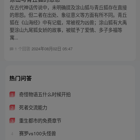
在古代神话传说中，未明确提及涂山狐与青丘狐存在直接
的恩怨。但二者在出处、象征意义等方面有所不同。青丘
狐在《山海经》中有记载，常被视为凶兽；涂山狐有大禹
娶涂山九尾狐女娇的故事，被赋予了爱情、多子多福等
寓...
1 个回答
2024年08月02日 05:47
热门问答
奇怪物语五什么时候开拍
1
死者交流能力
2
重生都市的免费章节
3
赛罗vs100头怪兽
4