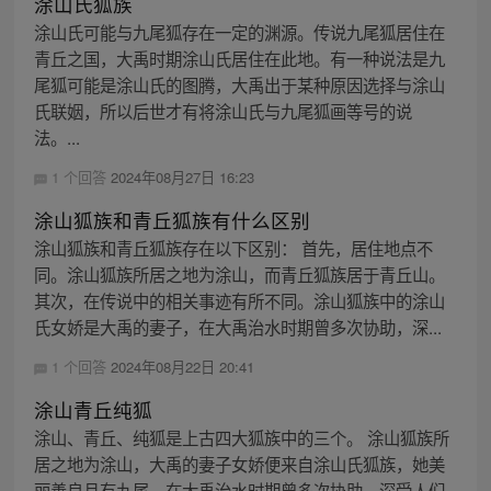
涂山氏狐族
涂山氏可能与九尾狐存在一定的渊源。传说九尾狐居住在
青丘之国，大禹时期涂山氏居住在此地。有一种说法是九
尾狐可能是涂山氏的图腾，大禹出于某种原因选择与涂山
氏联姻，所以后世才有将涂山氏与九尾狐画等号的说
法。...
1 个回答
2024年08月27日 16:23
涂山狐族和青丘狐族有什么区别
涂山狐族和青丘狐族存在以下区别： 首先，居住地点不
同。涂山狐族所居之地为涂山，而青丘狐族居于青丘山。
其次，在传说中的相关事迹有所不同。涂山狐族中的涂山
氏女娇是大禹的妻子，在大禹治水时期曾多次协助，深...
1 个回答
2024年08月22日 20:41
涂山青丘纯狐
涂山、青丘、纯狐是上古四大狐族中的三个。 涂山狐族所
居之地为涂山，大禹的妻子女娇便来自涂山氏狐族，她美
丽善良且有九尾，在大禹治水时期曾多次协助，深受人们