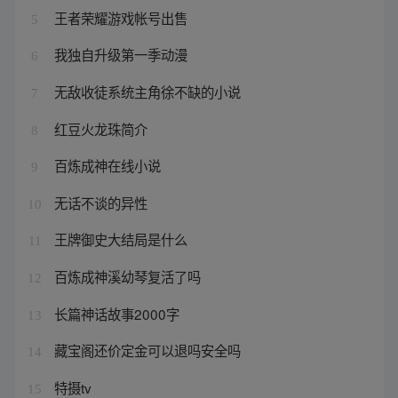
王者荣耀游戏帐号出售
5
我独自升级第一季动漫
6
无敌收徒系统主角徐不缺的小说
7
红豆火龙珠简介
8
百炼成神在线小说
9
无话不谈的异性
10
王牌御史大结局是什么
11
百炼成神溪幼琴复活了吗
12
长篇神话故事2000字
13
藏宝阁还价定金可以退吗安全吗
14
特摄tv
15