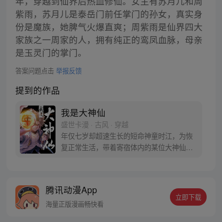
年，穿越到仙界后热血修仙。女主有苏月儿和周
紫雨，苏月儿是泰岳门前任掌门的孙女，真实身
份是魔族，她脾气火爆直爽；周紫雨是仙界四大
家族之一周家的人，拥有纯正的鸾凤血脉，母亲
是玉灵门的掌门。
答案问题点击
举报反馈
提到的作品
我是大神仙
盛世卡漫 · 古风 · 穿越
年仅七岁却超速生长的短命神童时江，为恢
复正常生活，带着寄宿体内的某位大神仙闯
入仙界，从此走上成为仙界大亨的传奇之
路……
腾讯动漫App
立即下载
海量正版漫画畅快看