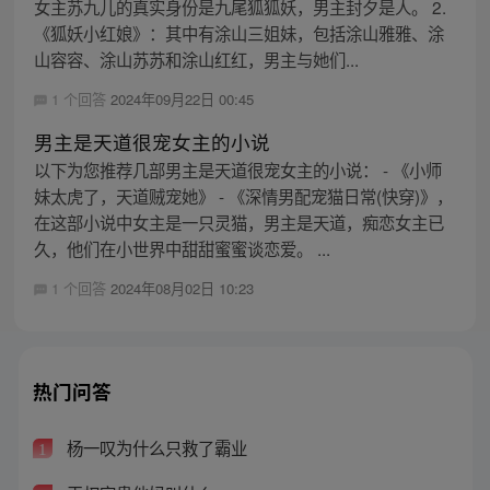
女主苏九儿的真实身份是九尾狐狐妖，男主封夕是人。 2.
《狐妖小红娘》：其中有涂山三姐妹，包括涂山雅雅、涂
山容容、涂山苏苏和涂山红红，男主与她们...
1 个回答
2024年09月22日 00:45
男主是天道很宠女主的小说
以下为您推荐几部男主是天道很宠女主的小说： - 《小师
妹太虎了，天道贼宠她》 - 《深情男配宠猫日常(快穿)》，
在这部小说中女主是一只灵猫，男主是天道，痴恋女主已
久，他们在小世界中甜甜蜜蜜谈恋爱。 ...
1 个回答
2024年08月02日 10:23
热门问答
杨一叹为什么只救了霸业
1