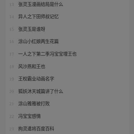
张灵玉漫画结局是什么
13
异人之下田师叔记忆
14
张灵玉是谁呀
15
涂山小红娘两生花篇
16
一人之下第二季冯宝宝埋王也
17
风沙燕和王也
18
王权霸业动画名字
19
狐妖沐天城篇讲了什么
20
涂山雅雅被打败
21
冯宝宝感情
22
拘灵遣将百度百科
23