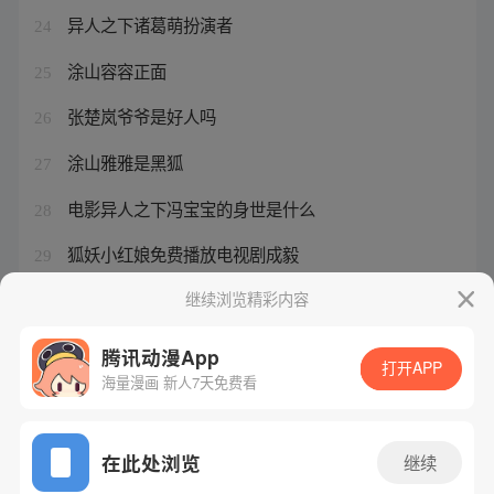
异人之下诸葛萌扮演者
24
涂山容容正面
25
张楚岚爷爷是好人吗
26
涂山雅雅是黑狐
27
电影异人之下冯宝宝的身世是什么
28
狐妖小红娘免费播放电视剧成毅
29
狐妖小红娘战力体系图
继续浏览精彩内容
30
腾讯动漫App
打开APP
海量漫画 新人7天免费看
腾讯漫画
起点读书
QQ阅读
网站备案/许可证号：粤B2-20090059-5
在此处浏览
继续
Copyright©1998 - 2026 Tencent. All Rights Reserved