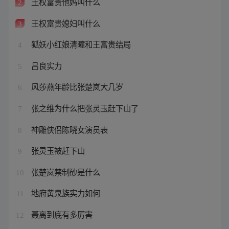
王权富贵他妈叫什么
2
王权富贵媳妇叫什么
3
狐妖小红娘清瞳和王富贵结局
4
吕良实力
5
风莎燕年龄比张楚岚大几岁
6
张之维为什么把张灵玉赶下山了
7
神雕侠侣陈晓女演员表
8
张灵玉被赶下山
9
张楚岚禁制砂是什么
10
地府黄泉族实力如何
11
聂离到底有多厉害
12