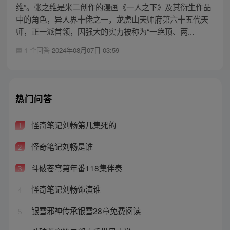
维”。张之维是米二创作的漫画《一人之下》及其衍生作品
中的角色，异人界十佬之一，龙虎山天师府第六十五代天
师，正一派首领，因强大的实力被称为“一绝顶、两...
1 个回答
2024年08月07日 03:59
热门问答
怪奇笔记刘畅第几集死的
1
怪奇笔记刘畅是谁
2
斗破苍穹第年番118集伴奏
3
怪奇笔记刘畅饰演谁
4
银雪邪神传承银雪28章免费阅读
5