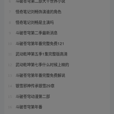
斗破苍穹第二部大千世界小说
6
怪奇笔记刘畅饰演谁的角色
7
怪奇笔记刘畅是主演吗
8
斗破苍穹第二季最新消息
9
斗破苍穹第年番完整免费121
10
武动乾坤第五季1集完整版高清
11
武动乾坤第七季什么时候上映的
12
斗破苍穹第年番完整免费解说
13
银雪邪神传承银雪29章
14
斗破苍穹动漫第二部
15
斗破苍穹第年番
16