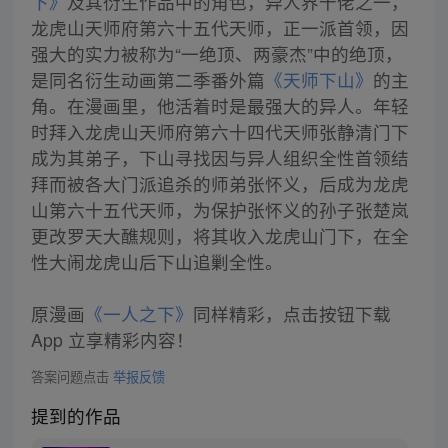
下》
及其衍生作品中的角色，异人界十佬之一，
龙虎山天师府第六十五代天师，正一派首领，因
强大的实力被称为“一绝顶、两豪杰”中的绝顶，
是同名衍生动画第二季番外篇
《天师下山》
的主
角。在漫画里，他活着时是最强大的异人。年轻
时拜入龙虎山天师府第六十四代天师张静清门下
成为其弟子，下山寻找因与异人组织全性首领结
拜而被各大门派追杀的师弟张怀义，后成为龙虎
山第六十五代天师，为保护张怀义的孙子张楚岚
更改罗天大醮规则，将其收入龙虎山门下，在全
性大闹龙虎山后下山追剿全性。
原漫画
《一人之下》
同样精彩，点击按钮下载
App 立享精彩内容！
答案问题点击
举报反馈
提到的作品