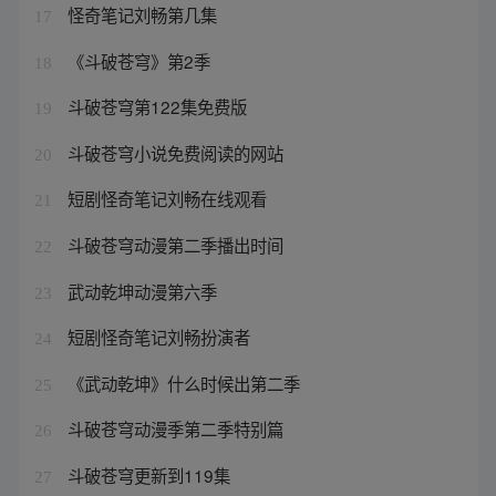
怪奇笔记刘畅第几集
17
《斗破苍穹》第2季
18
斗破苍穹第122集免费版
19
斗破苍穹小说免费阅读的网站
20
短剧怪奇笔记刘畅在线观看
21
斗破苍穹动漫第二季播出时间
22
武动乾坤动漫第六季
23
短剧怪奇笔记刘畅扮演者
24
《武动乾坤》什么时候出第二季
25
斗破苍穹动漫季第二季特别篇
26
斗破苍穹更新到119集
27