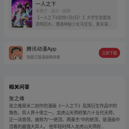
一人之下
米橙子 · 战斗 · 搞笑
【一人之下6定档1月2日！】大学生张楚岚
清明回乡，遭遇神秘少女冯宝宝。素未谋面
的冯宝宝却对张楚岚异常熟悉，并将其带去
自己打工的快递公司。为了帮冯宝宝寻找她
的身世，也为了查清自己与爷爷身上的秘
腾讯动漫App
密，张楚岚的生活被彻底颠覆，与冯宝宝一
立即下载
同踏上“异人”之旅。
海量正版漫画畅快看
相关问答
张之维
张之维是米二创作的漫画《一人之下》及其衍生作品中的
角色，异人界十佬之一，龙虎山天师府第六十五代天师，
正一派首领，被称为“一绝顶、两豪杰”中的绝顶，是漫画中
活着的最强大异人。 他年轻时拜入龙虎山天师府...