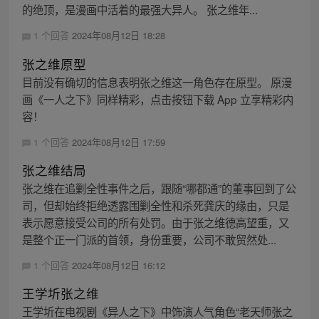
的绝顶，是漫画中活着的最强大异人。 张之维年...
1 个回答
2024年08月12日 18:28
张之维原型
目前没有确切的信息表明张之维这一角色存在原型。 原漫
画《一人之下》同样精彩，点击按钮下载 App 立享精彩内
容！
1 个回答
2024年08月12日 17:59
张之维结局
张之维在追剿全性事件之后，跟随“哪都通”的董事回到了公
司，但却始终拒绝透露围剿全性和杀死龚庆的缘由，只是
表示愿意接受公司的所有处罚。由于张之维德高望重，又
是整个正一门派的首领，身份重要，公司不敢贸然处...
1 个回答
2024年08月12日 16:12
王学圻张之维
王学圻在电视剧《异人之下》中饰演人气角色“老天师张之