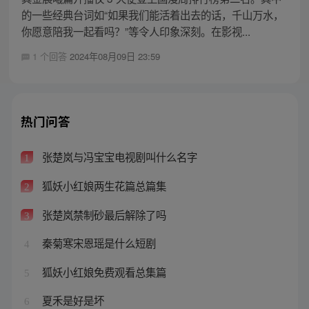
的一些经典台词如“如果我们能活着出去的话，千山万水，
你愿意陪我一起看吗？”等令人印象深刻。在影视...
1 个回答
2024年08月09日 23:59
热门问答
张楚岚与冯宝宝电视剧叫什么名字
1
狐妖小红娘两生花篇总篇集
2
张楚岚禁制砂最后解除了吗
3
秦菊寒宋恩瑶是什么短剧
4
狐妖小红娘免费观看总集篇
5
夏禾是好是坏
6