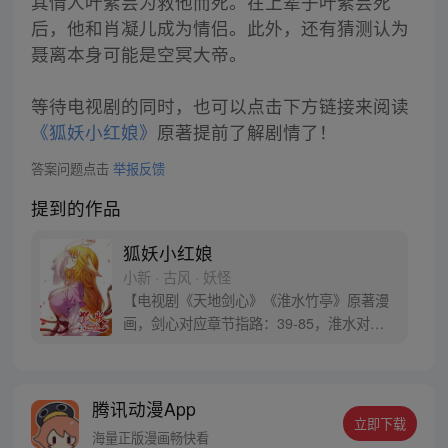
其情人叶紫芸为救他而死。在上辈子叶紫芸死
后，他和肖凝儿成为情侣。此外，还有猜测认为
聂离本身可能是空冥大帝。
等待电视剧的同时，也可以点击下方链接来阅读
《狐妖小红娘》
原著提前了解剧情了！
答案问题点击
举报反馈
提到的作品
狐妖小红娘
小新 · 古风 · 妖怪
【电视剧《天地剑心》《淮水竹亭》原著漫
画，剑心对应章节指路：39-85，淮水对应
章节指路272-301】 迷糊萝莉小狐妖，正太
道士没节操。自古人妖生死恋，千载孽缘一
线牵。（每周周四更新。）
腾讯动漫App
立即下载
海量正版漫画畅快看