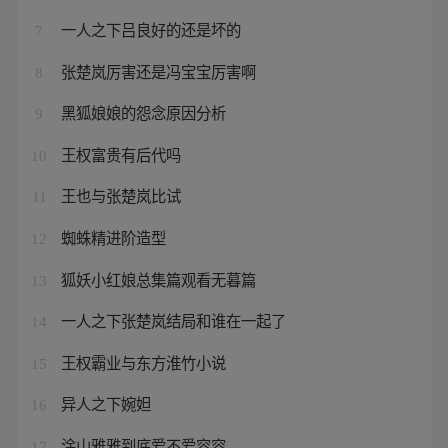
一人之下吕良好的还是坏的
7
张楚岚厉害还是冯宝宝厉害啊
8
黑狐娘娘的怨念原因分析
9
王权富贵有后代吗
10
王也与张楚岚比试
11
蜘蛛精进阶造型
12
狐妖小红娘总集篇观看无暮篇
13
一人之下张楚岚结局和谁在一起了
14
王权霸业与东方淮竹小说
15
异人之下婉妲
16
涂山雅雅到底爱不爱容容
17