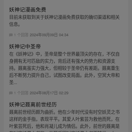
妖神记漫画免费
目前未获取到关于妖神记漫画免费获取的确切渠道和相关
信息。
1 个回答
2024年09月09日 04:34
妖神记中圣帝
在《妖神记》中，圣帝是整个世界最顶尖的存在，不仅自
身拥有无可匹敌的实力，背后还有强大的势力和资源支
持。聂离虽实力强大，但相较于圣帝仍有差距。聂离重生
后不断努力提升自己，试图改变局面。此外，空冥大帝和
圣...
1 个回答
2024年08月17日 02:29
妖神记聂离前世经历
聂离前世经历颇为曲折。他在少年时代没有时空妖灵之书
这样的金手指，表现平平。其爱人叶紫芸为救他而死，在
叶紫芸死后，他和肖凝儿成为情侣。此外，前世的聂离是