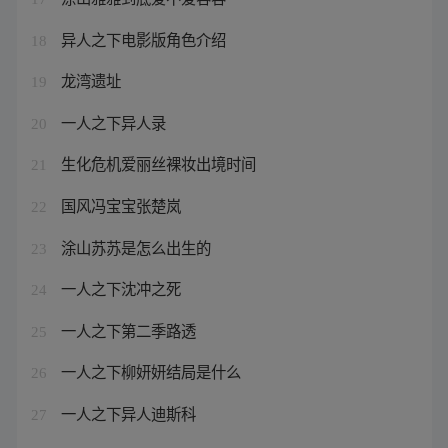
异人之下电影版角色介绍
18
龙湾遗址
19
一人之下异人录
20
生化危机爱丽丝裸妆出境时间
21
国风冯宝宝张楚岚
22
涂山苏苏是怎么出生的
23
一人之下沈冲之死
24
一人之下第二季路透
25
一人之下柳妍妍结局是什么
26
一人之下异人迪斯科
27