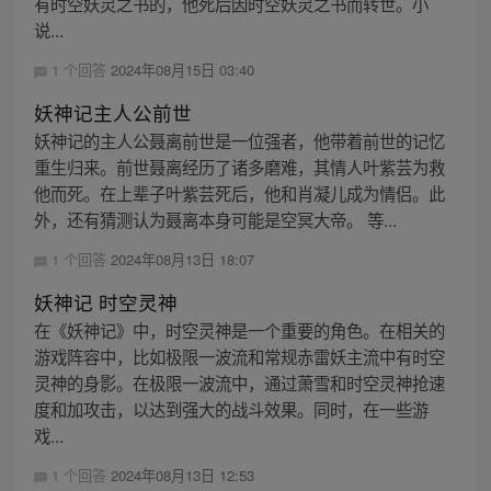
有时空妖灵之书的，他死后因时空妖灵之书而转世。小
说...
1 个回答
2024年08月15日 03:40
妖神记主人公前世
妖神记的主人公聂离前世是一位强者，他带着前世的记忆
重生归来。前世聂离经历了诸多磨难，其情人叶紫芸为救
他而死。在上辈子叶紫芸死后，他和肖凝儿成为情侣。此
外，还有猜测认为聂离本身可能是空冥大帝。 等...
1 个回答
2024年08月13日 18:07
妖神记 时空灵神
在《妖神记》中，时空灵神是一个重要的角色。在相关的
游戏阵容中，比如极限一波流和常规赤雷妖主流中有时空
灵神的身影。在极限一波流中，通过萧雪和时空灵神抢速
度和加攻击，以达到强大的战斗效果。同时，在一些游
戏...
1 个回答
2024年08月13日 12:53