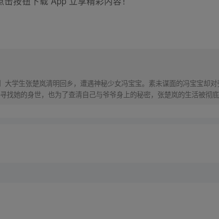
击按钮下载 App 立享精彩内容！
！】大学生张楚岚清明回乡，遭遇神秘少女冯宝宝。素未谋面的冯宝宝却
寻找她的身世，也为了查清自己与爷爷身上的秘密，张楚岚的生活被彻底