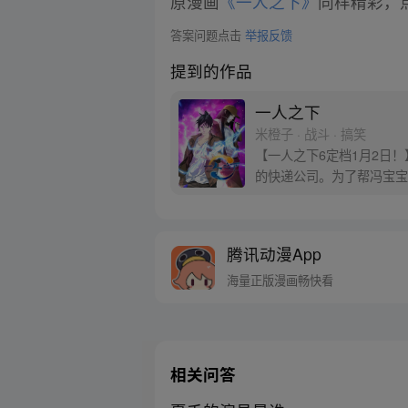
原漫画
《一人之下》
同样精彩，点
答案问题点击
举报反馈
提到的作品
一人之下
米橙子 · 战斗 · 搞笑
【一人之下6定档1月2日
的快递公司。为了帮冯宝宝
腾讯动漫App
海量正版漫画畅快看
相关问答