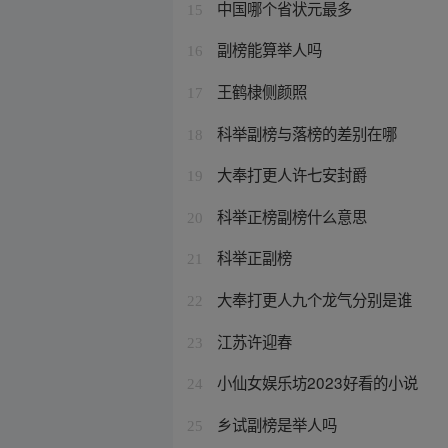
中国哪个省状元最多
15
副榜能算举人吗
16
王鹤棣侧颜照
17
科举副榜与落榜的差别在哪
18
大奉打更人许七安封爵
19
科举正榜副榜什么意思
20
科举正副榜
21
大奉打更人九个龙气分别是谁
22
江苏许迎春
23
小仙女娱乐坊2023好看的小说
24
乡试副榜是举人吗
25