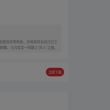
对张楚岚异常熟悉，并将其带去自己打工
颠覆，与冯宝宝一同踏上“异人”之旅。
立即下载