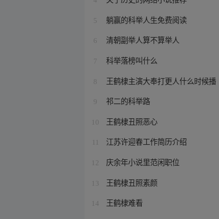
躺赢的科举人生免费阅读
5
清朝副举人算不算举人
6
科举落榜叫什么
7
王鹤棣主演大奉打更人什么时候播
8
祁二的科举路
9
王鹤棣丑照恶心
10
江苏许迎春工作简历介绍
11
庆余年小说里范闲职位
12
王鹤棣丑照素颜
13
王鹤棣难看
14