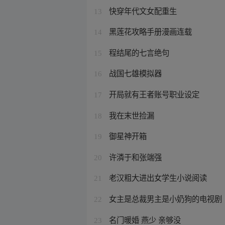
快穿年代文女配重生
13
黑莲花攻略手册漫画连载
14
程结尾的七言绝句
15
战国七雄模拟器
16
开局就有王者账号职业设定
17
我在末世捡漏
18
御星神开箱
19
许潾于和张端强
20
老汉粗大进出女学生小说阅读
21
女主是总裁男主是小奶狗的电视剧
22
名门暖婚 燕少 亲够没
23