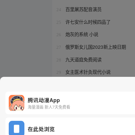
百里屠苏配音演员
24
许七安什么时候四品了
25
炮灰的系统 小说
26
俄罗斯女儿国2023新上映日期
27
九天道庭免费阅读
28
女主医术针灸现代小说
29
黑莲花攻略手册cv是谁
30
腾讯动漫App
海量漫画 新人7天免费看
在此处浏览