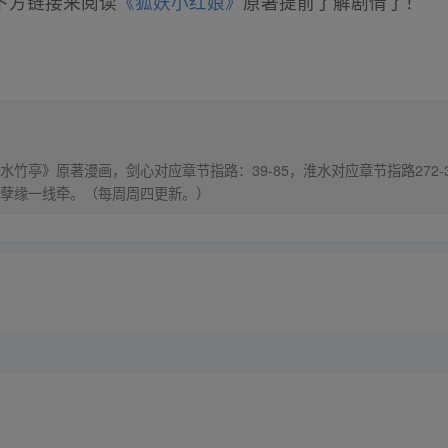
下方链接来阅读
《狐妖小红娘》
原著提前了解剧情了！
竹亭》原著漫画，剑心对应章节指路：39-85，淮水对应章节指路272-
孽缘一线牵。（每周周四更新。）