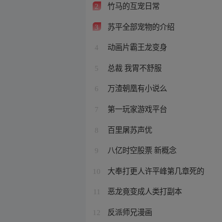
竹马的互宠日常
2
苏平全部宠物的介绍
3
动画片霸王龙变身
4
总裁 我胃不舒服
5
万渣朝凰有小说么
6
第一玩家游戏平台
7
百里屠苏声优
8
八亿时空股票 新概念
9
大奉打更人许平峰第几章死的
10
恶龙竟变成人类打副本
11
反派师兄漫画
12