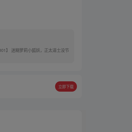
301】 迷糊萝莉小狐妖，正太道士没节
立即下载