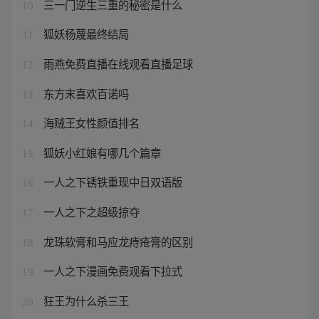
三一门逆生三重的秘密是什么
10
狐妖杨蔑最终结局
11
雨燕免费直播在线观看直播足球
12
东方末喜欢百诺吗
13
海贼王女性颜值排名
14
狐妖小红娘有哪几个篇章
15
一人之下锈铁重现中日双语版
16
一人之下之超级掠夺
17
龙珠软膏和马应龙痔疮膏的区别
18
一人之下漫画免费观看下拉式
19
狂王为什么杀三王
20