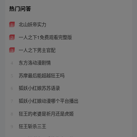
热门问答
北山妖帝实力
1
一人之下1免费观看完整版
2
一人之下男主官配
3
东方洛动漫剧情
4
苏摩最后能超越狂王吗
5
狐妖小红娘苏苏语录
6
狐妖小红娘动漫哪个平台播出
7
狂王的老婆是祈月还是虎姬
8
狂王斩杀三王
9