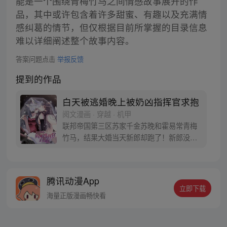
能是一个围绕青梅竹马之间情感故事展开的作
品，其中或许包含着许多甜蜜、有趣以及充满情
感纠葛的情节，但仅根据目前所掌握的目录信息
难以详细阐述整个故事内容。
答案问题点击
举报反馈
提到的作品
白天被逃婚晚上被奶凶指挥官求抱
阅文漫画 · 穿越 · 机甲
联邦帝国第三区苏家千金苏晚和霍易常青梅
竹马，结果大婚当天新郎却跑了！新郎没
了？那就换个！苏晚在走廊拐角处，撞到一
个英俊无比，长着毛茸茸的耳朵和大尾巴的
男人，一双湿漉漉的大眼睛，期待地看着苏
腾讯动漫App
晚。 苏晚顿时决定，就他了！ 登记结婚，走
立即下载
完婚礼过场，一气呵成！ 却发现他竟是帝国
海量正版漫画畅快看
第一指挥官？ 苏晚：跑了，跑了