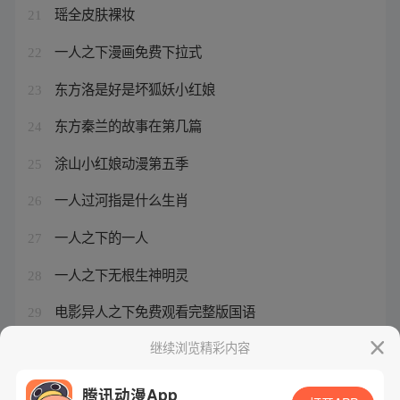
瑶全皮肤裸妆
21
一人之下漫画免费下拉式
22
东方洛是好是坏狐妖小红娘
23
东方秦兰的故事在第几篇
24
涂山小红娘动漫第五季
25
一人过河指是什么生肖
26
一人之下的一人
27
一人之下无根生神明灵
28
电影异人之下免费观看完整版国语
29
一人之下尹乘风是好人吗
继续浏览精彩内容
30
腾讯动漫App