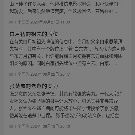
山上种了许多水果，他曾模仿电影挖地道，和小伙伴们一
起玩耍，后来虽然地道荒废，但这段回忆一直留在心...
1 个回答
2024年09月27日 11:00
白月初的祖先的牌位
在有关白月初祖先牌位的信息中，白月初父亲白求恩祭拜
先祖时，其中有一个牌位上写着“白东方”，有人认为这可能
与东方月初有关，也许能解释白月初拥有东方血脉和纯质
阳炎的原因。同时白家祖先牌位中还有白云、白菜、...
1 个回答
2024年09月22日 20:47
张楚岚的老爸的实力
张楚岚的父亲是张予德，其具有较强的实力。一代大宗师
张怀义认为张予德的身手让人放心，可见其并非寻常异
人。张怀义在逃亡期间可能将毕生所学传授给了张予德，
使其能在追杀中自保。 张予德能学的功法众多，包括金...
1 个回答
2024年09月13日 20:40