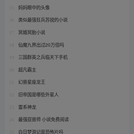
妈妈眼中的头像
15
类似最强狂兵苏锐的小说
16
冥婚冥胎小说
17
仙魔九界出过20万倍吗
18
三国群英之兵临天下手机
19
超凡霸主
20
幻兽星座龙王
21
旧帝国是哪些外星人
22
雷系神龙
23
最强驭兽师 小说免费阅读
24
白日梦游记是恐怖片吗
25