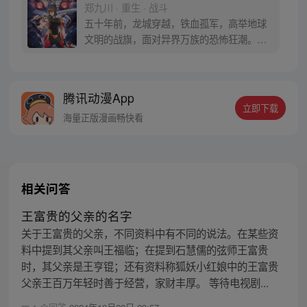
郑九川 · 重生 · 战斗
五十年前，龙城穿越，铁血孤军，高举地球
文明的战旗，面对异界万族的恐怖狂潮。五
十年后，孟超重生，发现自己做贡献就能变
强大。于是重来一世的男主拳打怪兽，脚踩
恶魔，手撕古神，镇压异界，这一世，他发
腾讯动漫App
誓，一定要改写自己、改写父母，甚至是全
立即下载
人类的结局！
海量正版漫画畅快看
相关问答
王富贵的父亲的名字
关于王富贵的父亲，不同资料中有不同的说法。在某些资
料中提到其父亲叫王福临；在提到石慧儒的弦师王富贵
时，其父亲是王亨锟；还有资料称狐妖小红娘中的王富贵
父亲王百万年轻时善于经营，家财丰厚。 等待电视剧...