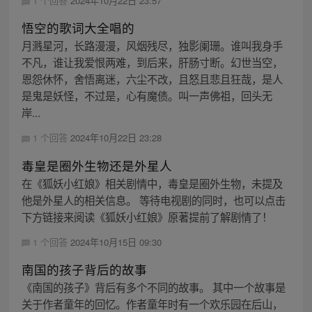
1 个回答
2024年10月22日 23:57
悟空的歌词大全唱的
月溅星河，长路漫漫，风烟残尽，独影阑珊。谁叫我身手
不凡，谁让我爱恨两难，到后来，肝肠寸断。幻世当空，
恩怨休怀，舍悟离迷，六尘不改，且怒且悲且狂哉，是人
是鬼是妖怪，不过是，心有魔债。叫一声佛祖，回头无
岸...
1 个回答
2024年10月22日 23:28
毒皇是圈外生物还是外星人
在《狐妖小红娘》相关剧情中，毒皇是圈外生物，未提及
他是外星人的相关信息。 等待电视剧的同时，也可以点击
下方链接来阅读《狐妖小红娘》原著提前了解剧情了！
1 个回答
2024年10月15日 09:30
南国的孩子背后的故事
《南国的孩子》背后有多个不同的故事。 其中一个故事是
关于作者童年的回忆。作者童年时有一个欢乐园在后山，