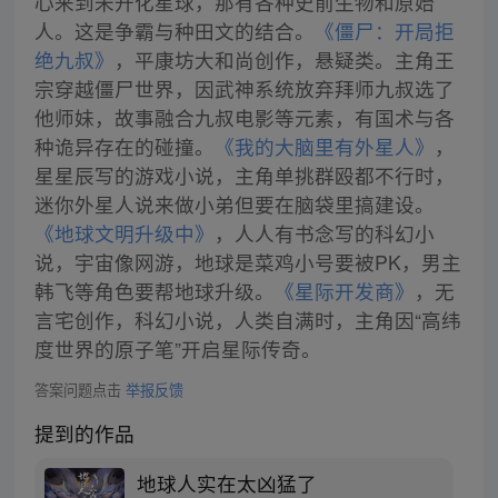
心来到未开化星球，那有各种史前生物和原始
人。这是争霸与种田文的结合。
《僵尸：开局拒
绝九叔》
，平康坊大和尚创作，悬疑类。主角王
宗穿越僵尸世界，因武神系统放弃拜师九叔选了
他师妹，故事融合九叔电影等元素，有国术与各
种诡异存在的碰撞。
《我的大脑里有外星人》
，
星星辰写的游戏小说，主角单挑群殴都不行时，
迷你外星人说来做小弟但要在脑袋里搞建设。
《地球文明升级中》
，人人有书念写的科幻小
说，宇宙像网游，地球是菜鸡小号要被PK，男主
韩飞等角色要帮地球升级。
《星际开发商》
，无
言宅创作，科幻小说，人类自满时，主角因“高纬
度世界的原子笔”开启星际传奇。
答案问题点击
举报反馈
提到的作品
地球人实在太凶猛了