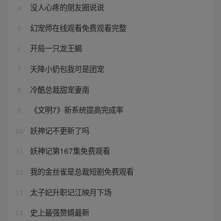
没人心疼的朋友圈说说
4
幻宠师在线观看免费观看完整
5
开局一只龙王蝎
6
天降小奶包我可是团宠
7
冷酷总裁甜宠妻南
8
《文明7》新系统提高完成率
9
妖神记不更新了吗
10
妖神记第167集免费观看
11
我的金丝雀是总裁短剧免费观看
12
太子妃升职记江映月下场
13
史上最强赘婿最新
14