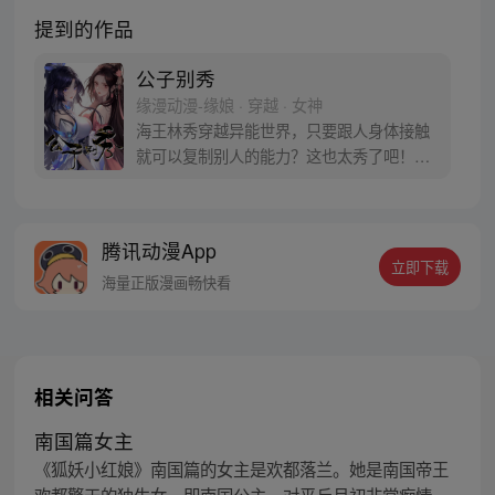
提到的作品
公子别秀
缘漫动漫-缘娘 · 穿越 · 女神
海王林秀穿越异能世界，只要跟人身体接触
就可以复制别人的能力？这也太秀了吧！从
此开启与人贴贴的逆袭之路……等等，小姨
子别打！我没有沾花惹草，真的是在做正事
啊！
腾讯动漫App
立即下载
海量正版漫画畅快看
相关问答
南国篇女主
《狐妖小红娘》南国篇的女主是欢都落兰。她是南国帝王