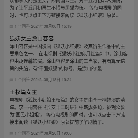
欢都擎天的独生女，即南国公主。对平丘月初非常痴情，
为了让平丘月初再生不惜与黑狐为伍。 等待电视剧的同
时，也可以点击下方链接来阅读《狐妖小红娘》原著...
1 个回答
2024年08月06日 15:19
狐妖女主涂山容容
涂山容容是中国漫画《狐妖小红娘》及其衍生作品中的主
要角色之一。 在电视剧《狐妖小红娘·月红篇》中，涂山容
容由胡连馨饰演。涂山容容是涂山的二当家，有着算无遗
策的头脑，有“千面妖狐”的称号，是涂山的“最...
1 个回答
2024年08月18日 19:24
王权篇女主
电视剧《狐妖小红娘王权篇》的女主是由李一桐饰演的清
瞳。李一桐曾在《长安十二时辰》中崭露头角，被观众誉
为“国民小姐姐”。 等待电视剧的同时，也可以点击下方链
接来阅读《狐妖小红娘》原著提前了解剧情了...
1 个回答
2024年08月20日 19:06