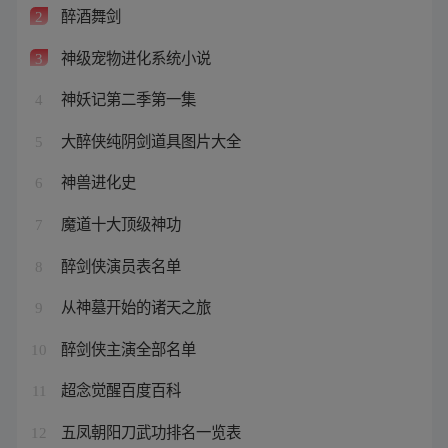
醉酒舞剑
2
神级宠物进化系统小说
3
神妖记第二季第一集
4
大醉侠纯阴剑道具图片大全
5
神兽进化史
6
魔道十大顶级神功
7
醉剑侠演员表名单
8
从神墓开始的诸天之旅
9
醉剑侠主演全部名单
10
超念觉醒百度百科
11
五凤朝阳刀武功排名一览表
12