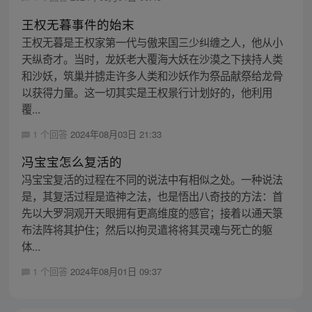
王权无暮事件的始末
王权无暮是王权家第一代与傲来国三少纠缠之人，他从小
天纵奇才。当时，龙妖老大覆海大妖在沙漠之下挟持人类
和沙妖，筑巢并掳走许多人类和沙妖作为祭品献祭给龙骨
以获得力量。这一切其实是王权景行计划好的，他利用
覆...
1 个回答
2024年08月03日 21:33
冯宝宝怎么复活的
冯宝宝复活的过程在不同的说法中有相似之处。一种说法
是，其复活过程是造神之法，也是悟出八奇技的方法：首
先以大罗洞观开天眼拥有更高维度的感官；接着以通天箓
布法阵将其护住；然后以拘灵遣将将其灵魂与死亡的躯
体...
1 个回答
2024年08月01日 09:37