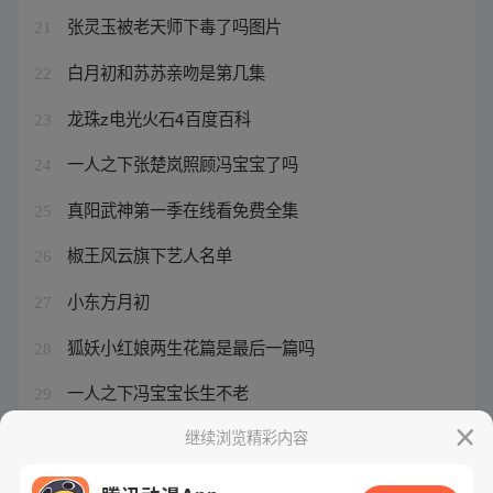
张灵玉被老天师下毒了吗图片
21
白月初和苏苏亲吻是第几集
22
龙珠z电光火石4百度百科
23
一人之下张楚岚照顾冯宝宝了吗
24
真阳武神第一季在线看免费全集
25
椒王风云旗下艺人名单
26
小东方月初
27
狐妖小红娘两生花篇是最后一篇吗
28
一人之下冯宝宝长生不老
29
东方月初跟涂山红红谁厉害
继续浏览精彩内容
30