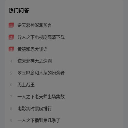
热门问答
逆天邪神深渊预言
1
异人之下电视剧高清下载
2
黄猿和赤犬谈话
3
逆天邪神无之深渊
4
翠玉鸣鸾和木蔑的扮演者
5
无上战王
6
一人之下老天师出场集数
7
电影实时票房排行
8
一人之下播到第几季了
9