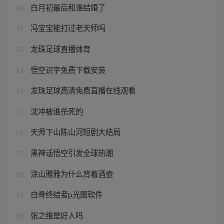
白月初最后和谁结婚了
10
冯宝宝能打过老天师吗
11
龙珠足球直播体育
12
悟空识字免费下载安装
13
龙珠足球高清免费直播在线观看
14
沈冲被谁杀死的
15
天师下山陈山河短剧大结局
16
黑神话悟空引发全球热潮
17
涂山雅雅为什么背着酒壶
18
白骨终结者p光图软件
19
张之维是好人吗
20