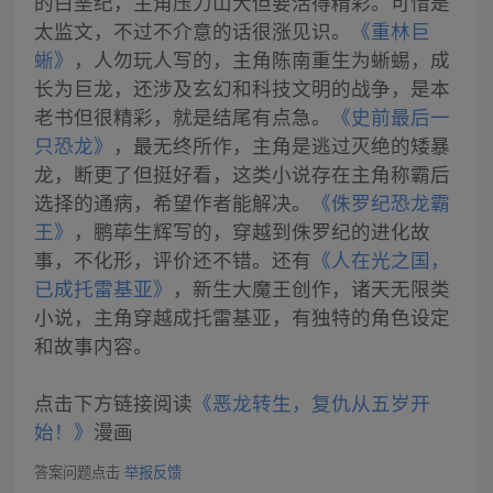
的白垩纪，主角压力山大但要活得精彩。可惜是
太监文，不过不介意的话很涨见识。
《重林巨
蜥》
，人勿玩人写的，主角陈南重生为蜥蜴，成
长为巨龙，还涉及玄幻和科技文明的战争，是本
老书但很精彩，就是结尾有点急。
《史前最后一
只恐龙》
，最无终所作，主角是逃过灭绝的矮暴
龙，断更了但挺好看，这类小说存在主角称霸后
选择的通病，希望作者能解决。
《侏罗纪恐龙霸
王》
，鹏荜生辉写的，穿越到侏罗纪的进化故
事，不化形，评价还不错。还有
《人在光之国，
已成托雷基亚》
，新生大魔王创作，诸天无限类
小说，主角穿越成托雷基亚，有独特的角色设定
和故事内容。
点击下方链接阅读
《恶龙转生，复仇从五岁开
始！》
漫画
答案问题点击
举报反馈