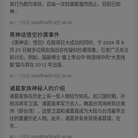
其行为颇为诡异，且每一次较量都戛然而止。目前已知
神...
1 个回答
2024年09月12日 06:39
黑神话悟空抄袭事件
《黑神话：悟空》在取得巨大成功的同时，于 2024 年 8
月 23 日被多位网友指出存在疑似抄袭现象，引发广泛关注
和讨论。例如，国画博主“塞上李云中”称游戏中的“大圣残
躯”篇与其在 2012 年出版...
1 个回答
2024年09月10日 22:24
诸葛家族神秘人的介绍
诸葛家族在历史上有一些人物较为知名。如三国时期，孙
权派将军卫温、诸葛直率军万余人，横渡台湾海峡到达夷
洲（即台湾），这使卫温和诸葛直成为大陆与台湾最早交
往的重要历史人物。此外，诸葛亮有亲哥哥诸葛瑾，在
东...
1 个回答
2024年08月04日 00:49