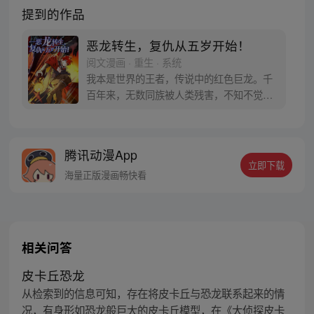
提到的作品
恶龙转生，复仇从五岁开始！
阅文漫画 · 重生 · 系统
我本是世界的王者，传说中的红色巨龙。千
百年来，无数同族被人类残害，不知不觉
间，复仇，成了我存在于世上的唯一使命！
然而，我失败了，就在和人类的决战之日，
含恨而终…… 若有来生，我势必要为同族复
腾讯动漫App
仇。 若有来生，我要让肮脏的人类付出血的
立即下载
代价！ 若有来生…… 嗯？来生，我却转生成
海量正版漫画畅快看
了四肢无力的人类婴孩？！！
相关问答
皮卡丘恐龙
从检索到的信息可知，存在将皮卡丘与恐龙联系起来的情
况，有身形如恐龙般巨大的皮卡丘模型，在《大侦探皮卡