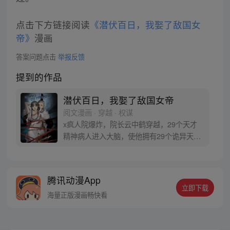
点击下方链接阅读
《潜伏百日，我娶了敌国女
帝》
漫画
答案问题点击
举报反馈
提到的作品
潜伏百日，我娶了敌国女帝
阅文漫画 · 穿越 · 权谋
x疯人院爆炸，院长云中鹤穿越，29个天才
精神病人进入大脑，使他拥有29个诡异天
赋！ 加入大内密探卧底敌国，三年又三年，
再不恢复身份，我都混成女帝老公，要跟女
帝生孩子了！
腾讯动漫App
立即下载
海量正版漫画畅快看