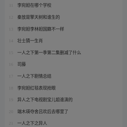
李宛妲在哪个学校
11
秦放是擎天树和谁生的
12
李宛妲李林妲国籍不一样
13
壮士猜一生肖
14
一人之下第一季第二集删减了什么
15
司藤
16
一人之下剧情总结
17
李宛妲红毯表现抢眼
18
异人之下电视剧宝儿姐谁演的
19
端木瑛夺舍吕欢后去哪里了
20
一人之下之异人
21