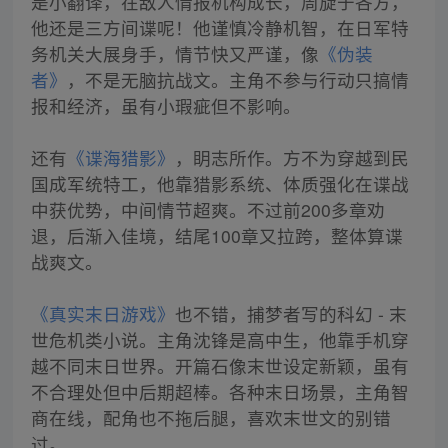
是小翻译，在敌人情报机构成长，周旋于各方，
他还是三方间谍呢！他谨慎冷静机智，在日军特
务机关大展身手，情节快又严谨，像
《伪装
者》
，不是无脑抗战文。主角不参与行动只搞情
报和经济，虽有小瑕疵但不影响。
还有
《谍海猎影》
，眀志所作。方不为穿越到民
国成军统特工，他靠猎影系统、体质强化在谍战
中获优势，中间情节超爽。不过前200多章劝
退，后渐入佳境，结尾100章又拉跨，整体算谍
战爽文。
《真实末日游戏》
也不错，捕梦者写的科幻 - 末
世危机类小说。主角沈锋是高中生，他靠手机穿
越不同末日世界。开篇石像末世设定新颖，虽有
不合理处但中后期超棒。各种末日场景，主角智
商在线，配角也不拖后腿，喜欢末世文的别错
过。