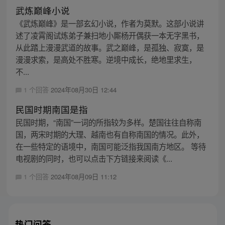
武炼巅峰小说
《武炼巅峰》是一部玄幻小说，作者为莫默。这部小说讲
述了凌霄阁试炼弟子兼扫地小厮杨开偶获一本无字黑书，
从此踏上漫漫武道的故事。武之巅峰，是孤独、寂寞，是
漫漫求索，是高处不胜寒。逆境中成长，绝地里求生，
不...
1 个回答
2024年08月30日 12:44
民国时期南国是指
民国时期，“南国”一词的所指较为多样。楚国往往自称南
国，两宋时期的大理、越南也有自称南国的情况。此外，
在一些特定的语境中，南国可能泛指我国南方地区。 等待
电视剧的同时，也可以点击下方链接来阅读《...
1 个回答
2024年08月09日 11:12
热门问答