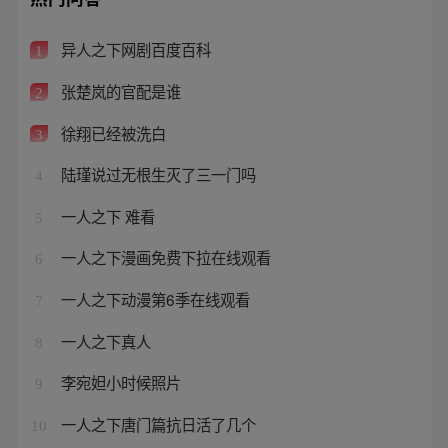
异人之下网剧百度百科
1
张楚岚的官配是谁
2
徐翔已经被洗白
3
陆瑾说过无根生灭了三一门吗
4
一人之下 难看
5
一人之下漫画免费下拉在线观看
6
一人之下动漫第6季在线观看
7
一人之下真人
8
李宛妲小时候照片
9
一人之下唐门篇抗日活了几个
10