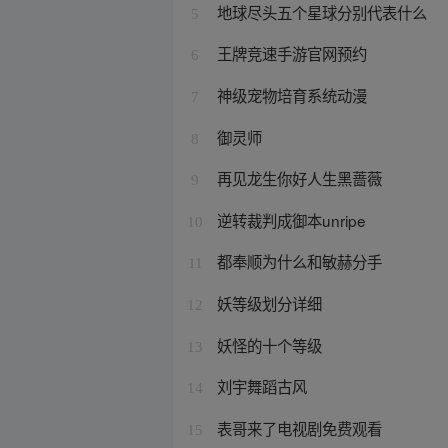
地球尽头五个星球分别代表什么
5
王牌竞速手游官网预约
6
神级宠物培育系统动漫
7
御灵师
8
再见龙生你好人生黑蔷薇
9
逆转裁判成御本unripe
10
都奉顺为什么和敏赫分手
11
妖等级划分详细
12
妖怪的十个等级
13
刘宇舞蹈古风
14
表哥来了电视剧免费观看
15