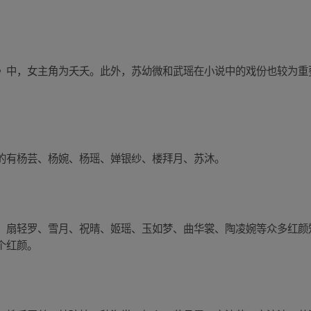
》中，女主角为夭夭。此外，苏幼微和武瑶在小说中的戏份也较为重
的有杨芸、杨婉、杨瑶、婵银纱、楼拜月、苏沐。
、扇轻罗、雪月、祝晴、姬瑶、玉如梦、曲华裳、陶凌婉等众多红颜
个红颜。