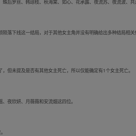
、蛛后罗丝、韩琼枝、秋海棠、如心、花承露、夜流苏、夜流波、共
颜陨落下线这一结局，对于其他女主角并没有明确给出多种结局相关
了，但未提及是否有其他女主死亡，所以仅能确定有1个女主死亡。
瑶、夜欣妍、月薇薇和安流烟这四位。
位。