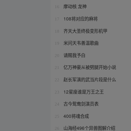
摩动核 龙神
16
108将对应的麻将
17
齐天大圣终极变形机甲
18
米问天韦善温歌曲
19
请赐我予白
20
亿万神豪从被劈腿开始小说
21
赵长军演的武当片段是什么
22
12星座谁是万王之王
23
古今鸳鸯剑演员表
24
400将魂合成
25
山海经496个异兽图解介绍
26