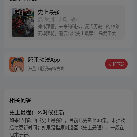
史上最强
拾部的部 · 古风 · 战斗
神作预警，未来的科技，复活历史上的16路
英雄猛将，誓要决出史上最强！ 是武圣关云
长、还是西楚霸王项羽，是一人之下的吕奉
先，还是满洲第一勇士鳌拜 两两对决，生死
格斗，最终获胜者，将会获得一个愿望！ 粉
腾讯动漫App
丝群：481670726
立即下载
海量正版漫画畅快看
相关问答
史上最强什么时候更新
如果是指动画《史上最强》，目前已更新至30集，未提及
后续更新时间；如果是指原创漫画《史上最强》，一般在
周末更新。