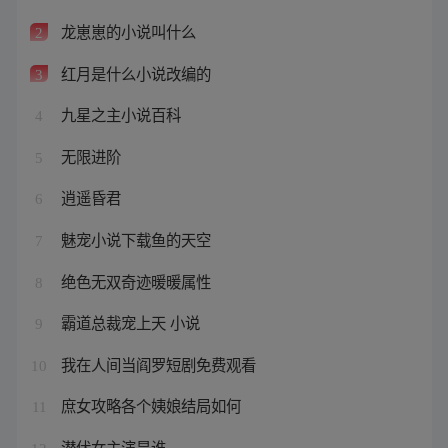
龙崽崽的小说叫什么
2
红月是什么小说改编的
3
九星之主小说百科
4
无限进阶
5
逍遥昏君
6
魅宠小说下载鱼的天空
7
绝色无双奇迹暖暖属性
8
霸道总裁宠上天 小说
9
我在人间当阎罗短剧免费观看
10
庶女攻略各个姨娘结局如何
11
潜伏女主演是谁