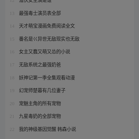
12
最强毒士演员表全部
13
天才萌宝漫画免费阅读全文
14
番名是巜异世无敌现实也无敌
15
女主又蠢又萌又怂的小说
16
无敌系统之最强奶爸
17
妖神记第一季全集观看动漫
18
幻宠师楚暮有几位妻子
19
宠魅主角的所有宠物
20
九星毒奶的全部宠物
21
我的神级基因觉醒 韩森小说
22