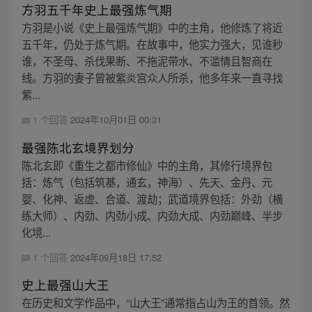
方羽五千年史上最强炼气期
方羽是小说《史上最强炼气期》中的主角，他修炼了将近
五千年，仍处于炼气期。在故事中，他实力强大，见谁秒
谁，不圣母、杀伐果断、不拖泥带水、不滥情且智商在
线。方羽的妻子曾被紫炎宫众人所杀，他多年来一直寻找
紫...
1 个回答
2024年10月01日 00:31
最强陈北玄境界划分
陈北玄即《重生之都市修仙》中的主角，其修行境界包
括：炼气（包括筑基，通玄，神海）、先天、金丹、元
婴、化神、返虚、合道、渡劫；武道境界包括：外劲（横
练大师）、内劲、内劲小成、内劲大成、内劲巅峰、半步
化境...
1 个回答
2024年09月18日 17:52
史上最强山大王
在历史和文学作品中，“山大王”通常指占山为王的首领。然