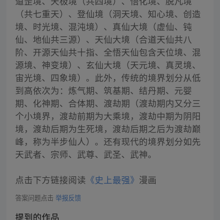
道罡境、天极境（共四境）、悟化境、脱凡境
（共七重天）、登仙境（洞天境、知心境、创造
境、时光境、混沌境）、真仙大境（虚仙、钝
仙、地仙共三源）、天仙大境（合道天仙共八
阶、开源天仙共十指、全悟天仙包含天位境、混
源境、神变境）、玄仙大境（天元境、真灵境、
宙光境、四象境）。此外，传统的境界划分从低
到高依次为：炼气期、筑基期、结丹期、元婴
期、化神期、合体期、渡劫期（渡劫期内又分三
个小境界，渡劫前期为大乘境，渡劫中期为阴阳
境，渡劫后期为生死境，渡劫后期之后为渡劫巅
峰，称为半步仙人）。还有现代的境界划分如先
天武者、宗师、武尊、武圣、武神。
点击下方链接阅读
《史上最强》
漫画
答案问题点击
举报反馈
提到的作品