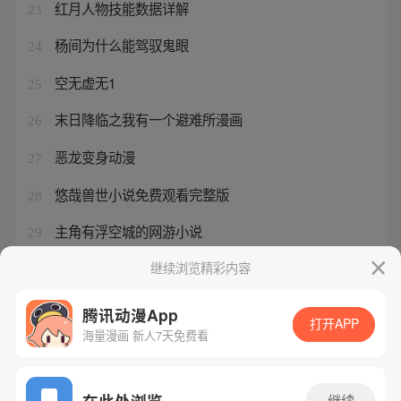
红月人物技能数据详解
23
杨间为什么能驾驭鬼眼
24
空无虚无1
25
末日降临之我有一个避难所漫画
26
恶龙变身动漫
27
悠哉兽世小说免费观看完整版
28
主角有浮空城的网游小说
29
女子监狱第一季第二集
继续浏览精彩内容
30
腾讯动漫App
打开APP
海量漫画 新人7天免费看
腾讯漫画
起点读书
QQ阅读
网站备案/许可证号：粤B2-20090059-5
在此处浏览
继续