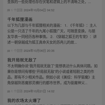
圣族的一些处理也存在伏笔和逻辑上的不清晰之处，...
1 个回答
2024年10月04日 04:52
千年狐狸漫画
以下为几部与千年狐狸相关的漫画： 1. 《千年狐》：主人
公是一只活了千年的九尾小狐狸广天，可随意变换，与朋
友华表一同经历各种事情。 2. 《穿越之狐王的专宠》：讲
述一朝穿越成为狐王真命天女的苏冉儿的故...
1 个回答
2024年10月06日 20:36
我开局就无敌了
不太明确你说“我开局就无敌了”是想表达什么具体问题。如
果你是想问有哪些“开局就无敌”的小说或者短剧之类的作
品，那有不少相关作品。例如小说《美综：科学驱魔》主
角穿越到恶魔邪灵横行的都市世界，成为驱魔神父...
1 个回答
2024年10月21日 14:02
我的农场太火爆了