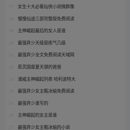
女生十大必看仙侠小说微群像
17
慢慢仙途三部完整版免费阅读
18
主神崛起最后的女人是谁
19
最强弃少天级是练气几级
20
最强弃少全文免费阅读天域网
21
恶灵国度夏天骐的爸爸
22
漫威主神崛起列表 哈利波特大
23
最强弃少女主甄冰瑜免费阅读
24
最强弃少谁写的
25
主神崛起的女主是谁
26
最强弃少女主甄冰瑜的小说
27