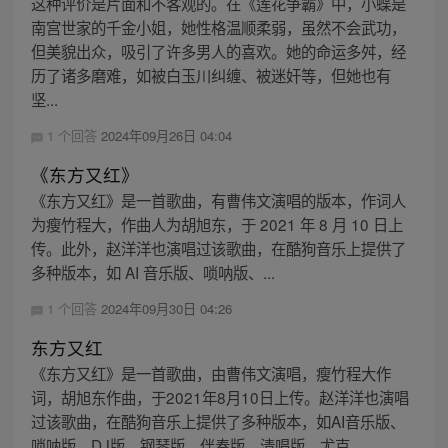
这种评价是片面和不客观的。在《莲花争霸》中，小蝶是
南宫世家的千金小姐，她性格温顺柔弱，虽然不会武功，
但美貌出众，吸引了许多男人的喜欢。她的命运多舛，经
历了诸多磨难，如被白玉川纠缠、被迷奸等，但她也有
坚...
1 个回答
2024年09月26日 04:04
《东方又红》
《东方又红》是一首歌曲，有曹伟文演唱的版本，作词人
为瘦竹程大，作曲人为胡旭东，于 2021 年 8 月 10 日上
传。此外，赵洋洋也演唱过该歌曲，在酷狗音乐上提供了
多种版本，如 AI 音乐版、唢呐版、...
1 个回答
2024年09月30日 04:26
东方又红
《东方又红》是一首歌曲，由曹伟文演唱，瘦竹程大作
词，胡旭东作曲，于2021年8月10日上传。赵洋洋也演唱
过该歌曲，在酷狗音乐上提供了多种版本，如AI音乐版、
唢呐版、DJ版、钢琴版、伴奏版、清唱版、尤克...