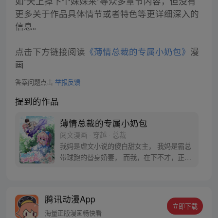
如“天上掉下个妹妹来”等众多章节内容，但没有
更多关于作品具体情节或者特色等更详细深入的
信息。
点击下方链接阅读
《薄情总裁的专属小奶包》
漫
画
答案问题点击
举报反馈
提到的作品
薄情总裁的专属小奶包
阅文漫画 · 穿越 · 总裁
我妈是虐文小说的傻白甜女主， 我妈是霸总
带球跑的替身娇妻， 而我，在下不才，正是
那个五岁当黑客的天才萌宝。 —— 天才黑客
顾初在一本虐文小说中重生了。 她变成五岁
的小萌宝，她妈是下场凄惨的虐文女主，她
腾讯动漫App
爸是睁眼瞎的总裁男主，周围还有一帮虎视
立即下载
眈眈的亲戚，擅长伪装的白莲花姨妈，各种
海量正版漫画畅快看