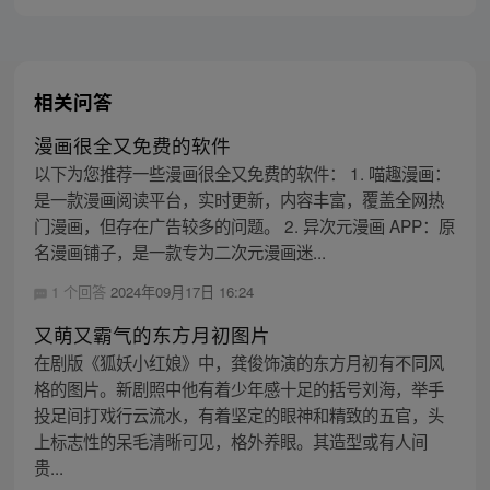
作死的女反派... 顾初
相关问答
漫画很全又免费的软件
以下为您推荐一些漫画很全又免费的软件： 1. 喵趣漫画：
是一款漫画阅读平台，实时更新，内容丰富，覆盖全网热
门漫画，但存在广告较多的问题。 2. 异次元漫画 APP：原
名漫画铺子，是一款专为二次元漫画迷...
1 个回答
2024年09月17日 16:24
又萌又霸气的东方月初图片
在剧版《狐妖小红娘》中，龚俊饰演的东方月初有不同风
格的图片。新剧照中他有着少年感十足的括号刘海，举手
投足间打戏行云流水，有着坚定的眼神和精致的五官，头
上标志性的呆毛清晰可见，格外养眼。其造型或有人间
贵...