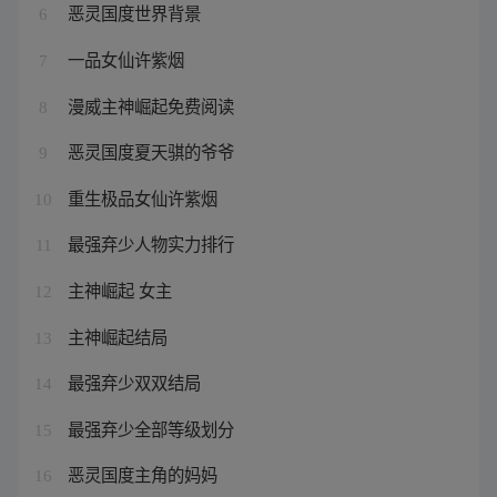
恶灵国度世界背景
6
一品女仙许紫烟
7
漫威主神崛起免费阅读
8
恶灵国度夏天骐的爷爷
9
重生极品女仙许紫烟
10
最强弃少人物实力排行
11
主神崛起 女主
12
主神崛起结局
13
最强弃少双双结局
14
最强弃少全部等级划分
15
恶灵国度主角的妈妈
16