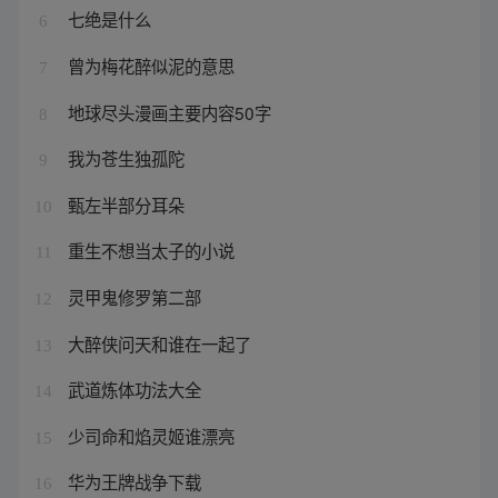
七绝是什么
6
曾为梅花醉似泥的意思
7
地球尽头漫画主要内容50字
8
我为苍生独孤陀
9
甄左半部分耳朵
10
重生不想当太子的小说
11
灵甲鬼修罗第二部
12
大醉侠问天和谁在一起了
13
武道炼体功法大全
14
少司命和焰灵姬谁漂亮
15
华为王牌战争下载
16