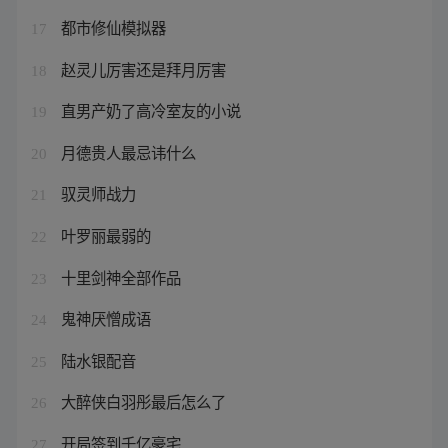
都市修仙模拟器
17
赵灵儿厉害还是拜月厉害
18
直男产奶了高冷室友的小说
19
月德贵人最忌讳什么
20
驭灵师战力
21
叶罗丽最弱的
22
十里剑神全部作品
23
鬼神厌憎成语
24
陆水银配音
25
大醉侠白羽彤最后怎么了
26
开局签到千亿豪宅
27