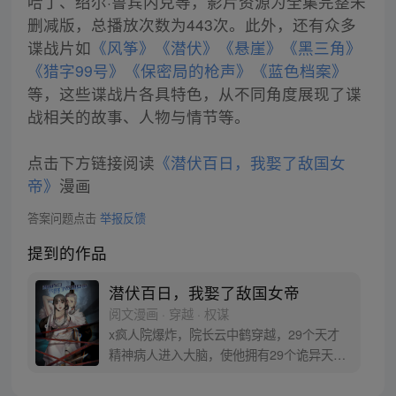
哈丁、绍尔·鲁宾内克等，影片资源为全集完整未
删减版，总播放次数为443次。此外，还有众多
谍战片如
《风筝》
《潜伏》
《悬崖》
《黑三角》
《猎字99号》
《保密局的枪声》
《蓝色档案》
等，这些谍战片各具特色，从不同角度展现了谍
战相关的故事、人物与情节等。
点击下方链接阅读
《潜伏百日，我娶了敌国女
帝》
漫画
答案问题点击
举报反馈
提到的作品
潜伏百日，我娶了敌国女帝
阅文漫画 · 穿越 · 权谋
x疯人院爆炸，院长云中鹤穿越，29个天才
精神病人进入大脑，使他拥有29个诡异天
赋！ 加入大内密探卧底敌国，三年又三年，
再不恢复身份，我都混成女帝老公，要跟女