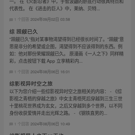
一。 在《火影忍者》中，宇智波鼬的卧底行动很具特点和
代表性。 在《进击的巨人》中，莱纳、贝特...
1 个回答
2024年09月02日 03:58
综 觊觎已久
“觊觎已久”指对某事物渴望得到已经很长时间了。“觊觎”意
思是非分的希望或企图，渴望得到不应该得到的东西。例
如：他对那份荣耀觊觎已久。 原漫画《一人之下》同样精
彩，点击按钮下载 App 立享精彩内...
1 个回答
2024年08月06日 16:01
综影视异时空之旅
以下为您介绍一些综影视异时空之旅相关的内容： - 《综
影视之青梧的穿越之旅》中女主青梧死后穿越到三生三世
十里桃花世界成为玄女，之后又穿越到多个世界，以不同
身份收获爱情并走出光辉之路。 - 《钢铁直男的...
1 个回答
2024年08月06日 10:49