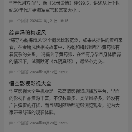
**年代剧方面**：像《父母爱情》评分9.5，讲述从上个世
纪50年代开始海军军官和富家大小...
1 个回答
2024年10月21日 18:15
综穿冯蘅梅超风
“综穿冯蘅梅超风”这个概念比较宽泛，如果从提供的资料来
看，在金庸武侠相关故事中，冯蘅和梅超风都与黄药师有
着复杂的关系。 冯蘅为了黄药师，在怀有身孕且身体脆弱
的情况下，试图默写《九阴真经》，最终心力交...
1 个回答
2024年10月12日 12:36
悟空影视影视大全
悟空影视大全手机版是一款高清影视追剧播放平台，里面
的影视作品资源丰富，不仅数量多、类型风格多，还没有
广告弹窗的打扰，而且随时随地都能够浏览观看，能为大
家带来舒适的观影体验。
1 个回答
2024年09月20日 15:52