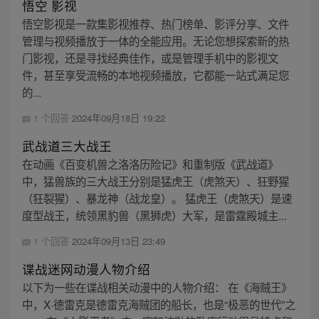
悟空 影视
悟空影视是一款集影视推荐、热门榜单、影评分享、文件
管理与视频播放于一体的全能应用。无论您想探索新的热
门影视，还是寻找经典佳作，或是管理手机中的影视文
件，甚至享受流畅的本地视频播放，它都能一站式满足您
的...
1 个回答
2024年09月18日 19:22
武战道三大战王
在动画《百变机兽之洛洛历险记》和重制版《武战道》
中，猛兽族的三大战王分别是猛虎王（虎煞天）、狂野猩
（狂裂猩）、暴龙神（战龙皇）。 猛虎王（虎煞天）是速
度型战王，统领黑豹兽（黑狮虎）大军，是雷霆殿城主...
1 个回答
2024年09月13日 23:49
谍战迷网动漫人物介绍
以下为一些在谍战相关动漫中的人物介绍： 在《海贼王》
中，X·德雷克是德雷克海贼团的船长，也是“极恶的世代”之