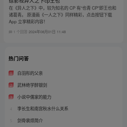
综影视异人之下cp王也
在《异人之下》中，较为知名的 CP 有“也青 CP”即王也和
诸葛青。 原漫画《一人之下》同样精彩，点击按钮下载
App 立享精彩内容！
1 个回答
2024年08月01日 11:48
热门问答
白羽彤的父亲
1
武林绝学醉银剑
2
小说中儒家的能力
3
李长生和南宫秋水什么关系
4
剑骨裴烦简介
5