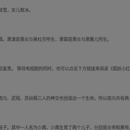
敖雪，女儿敖冰。
霖。萧潇是萧炎与美杜莎所生，萧霖是萧炎与萧薰儿所生。
权富贵。 等待电视剧的同时，也可以点击下方链接来阅读《狐妖小
周元、武瑶、苏幼薇三人的神交也创造出一个生命。所以周元共有两
孩子。其中一人名为少典，少典生育了两个儿子，分别是炎帝和黄帝