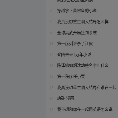
穿越拿下萧容鱼的小说
8
我真没想重生啊大结局怎么样
9
全球高武开局签到系统
10
第一序列谁杀了江叙
11
登陆未来1万年小说
12
陈泽柳如烟沈幼楚名字叫什么
13
第一秩序任小栗
14
我真没想重生啊大结局和谁在一起
15
唐砖 漫画
16
我不想和你在一起用英语怎么说
17