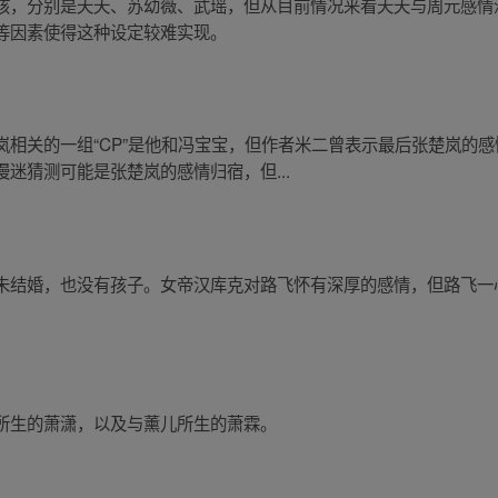
孩，分别是夭夭、苏幼薇、武瑶，但从目前情况来看夭夭与周元感情
等因素使得这种设定较难实现。
岚相关的一组“CP”是他和冯宝宝，但作者米二曾表示最后张楚岚的
迷猜测可能是张楚岚的感情归宿，但...
未结婚，也没有孩子。女帝汉库克对路飞怀有深厚的感情，但路飞一
所生的萧潇，以及与薰儿所生的萧霖。