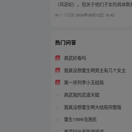
（风宓妃）。但关于他们子女的具体数量
1 个回答
2024年08月12日 19:43
热门问答
高武好看吗
1
我真没想重生啊男主有几个女主
2
第一序列李小玉结局
3
高武我的武道天赋
4
我真没想重生啊大结局完整版
5
重生1999当渔民
6
高武纪元无防盗阅读
7