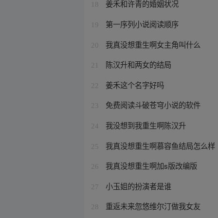
姜禾和许青的婚姻状况
18
第一序列小说阅读顺序
19
我真没想重生啊女主角叫什么
20
陈汉升和两女的结局
21
姜禾这个名字好吗
22
免费阅读斗破苍穹小说的软件
23
我没想到我重生啊陈汉升
24
我真没想重生啊慕容鱼结局怎么样
25
我真没想重生啊加s版改编版
26
小玉姐的扮演者是谁
27
重返未来忽悠维尔汀做我女友
28