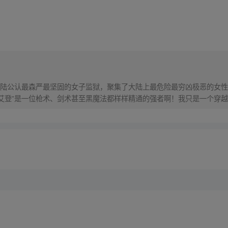
陆公认最森严最坚固的女子监狱，聚集了大陆上最危险最穷凶极恶的女性
“艾登”是一位枪术、剑术甚至黑魔法都样样精通的强者啊！我只是一个穿