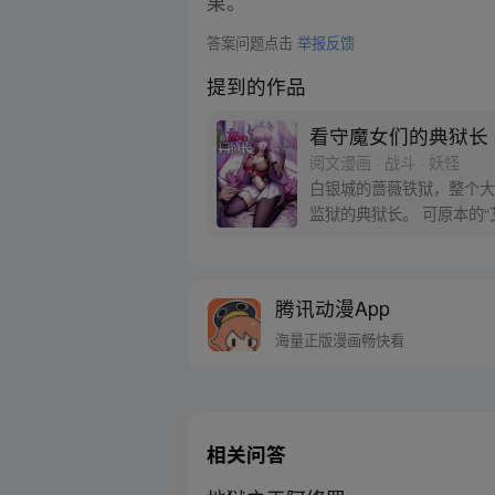
果。
答案问题点击
举报反馈
提到的作品
看守魔女们的典狱长
阅文漫画 · 战斗 · 妖怪
白银城的蔷薇铁狱，整个大
监狱的典狱长。 可原本的
技能，我都不会啊……
腾讯动漫App
海量正版漫画畅快看
相关问答