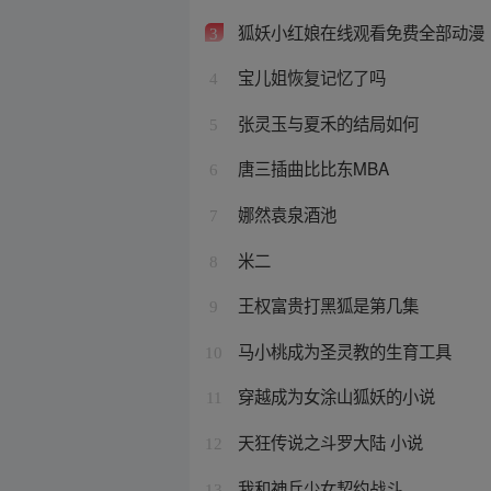
狐妖小红娘在线观看免费全部动漫
3
宝儿姐恢复记忆了吗
4
张灵玉与夏禾的结局如何
5
唐三插曲比比东MBA
6
娜然袁泉酒池
7
米二
8
王权富贵打黑狐是第几集
9
马小桃成为圣灵教的生育工具
10
穿越成为女涂山狐妖的小说
11
天狂传说之斗罗大陆 小说
12
我和神兵少女契约战斗
13