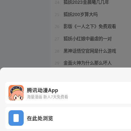
狐妖2023金晨曦几几年
24
狐妖200岁算大吗
25
影版《一人之下》免费观看
26
狐妖小红娘中最虐的一对
27
黑神话悟空官网是什么游戏
28
金面火神为什么那么坏人
29
一人之下老天师去哪了
30
腾讯动漫App
海量漫画 新人7天免费看
在此处浏览