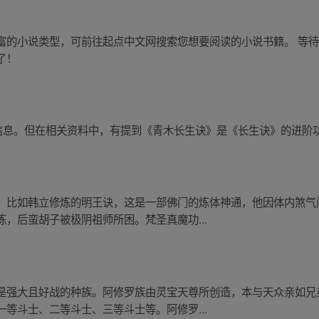
富的小说类型，可前往起点中文网搜索您想要阅读的小说书籍。 等
了！
关信息。但在相关资料中，有提到《青木长生诀》是《长生诀》的进阶
。比如韩立修炼的明王诀，这是一部佛门的炼体神通，他因体内煞气
，后蛮胡子被极阴祖师所困。梵圣真魔功...
是强大且好战的种族。阿修罗族由灵宝天尊所创造，本与天众亲如兄
等斗士、二等斗士、三等斗士等。阿修罗...