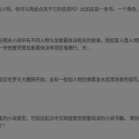
有点少呀。你可以再给点关于它的信息吗？比如这是一本书、一个角色
在相关小说中有不同人物与龙象霸体诀相关的故事，例如某人堕入地
世他要凭借龙象霸体诀率领百鬼横行、天...
设定在罗天大醮刚开始，会有一些如人物仿佛置身水底等场景的描写
富的小说类型，可前往起点中文网搜索您想要阅读的小说书籍。 等
了！