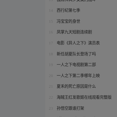
西行纪第七季
14
冯宝宝的身世
15
凤掌九天短剧连续剧
16
电影《异人之下》演员表
17
新任胡夏队长登场了吗
18
一人之下电视剧第二部
19
一人之下第二季哪年上映
20
夏禾的死亡原因是什么
21
海贼王红发歌姬在线观看完整版
22
孙悟空跟谁打架
23