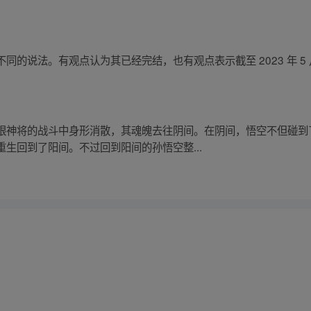
说法。有观点认为其已经完结，也有观点表示截至 2023 年 5 月 
眼神将的战斗中身形消散，其魂魄去往阴间。在阴间，悟空不但碰到
生回到了阳间。不过回到阳间的孙悟空整...