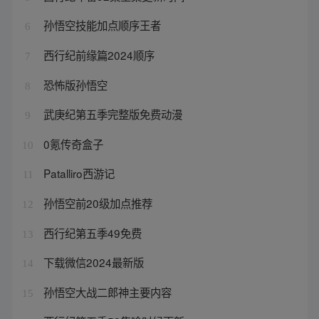
孙悟空技能加点顺序王者
6
西行纪前缘篇2024顺序
7
恐怖版孙悟空
8
武庚纪第五季完整版免费动漫
9
0氪传奇盒子
10
Patalliro西游记
11
孙悟空前20级加点推荐
12
西行纪第五季49免费
13
下载微信2024最新版
14
孙悟空大战二郎神主要内容
15