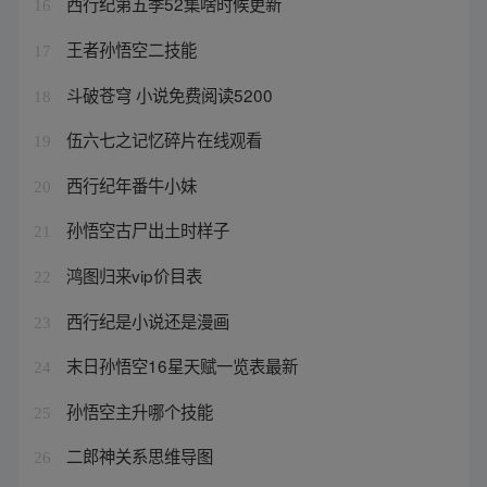
西行纪第五季52集啥时候更新
16
王者孙悟空二技能
17
斗破苍穹 小说免费阅读5200
18
伍六七之记忆碎片在线观看
19
西行纪年番牛小妹
20
孙悟空古尸出土时样子
21
鸿图归来vip价目表
22
西行纪是小说还是漫画
23
末日孙悟空16星天赋一览表最新
24
孙悟空主升哪个技能
25
二郎神关系思维导图
26