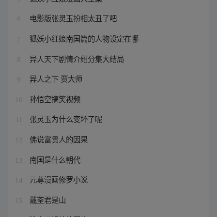
电影版张灵玉扮相太丑了吧
6
狐妖小红娘南国篇的人物设定在哪
7
异人天下剧情介绍分集大结局
8
异人之下 贾大师
9
孙悟空搞笑视频
10
张灵玉为什么变坏了呢
11
佛说富贵人的因果
12
南国是什么朝代
13
元尊漫画修罗小说
14
戴荃君是山
15