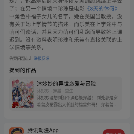
珠），他高烧后醒来身体恢复就蹦蹦跳跳上学去
了；在另一个情境中珍珠是电影
《3天的休假》
中角色朴福子女儿的名字，她在美国当教授，没
有关于她上学情节的描述。而乐美在上学途中与
萌可们谈话，并且因为萌可们乱跑而导致她上课
迟到。没有资料表明珍珠和乐美有直接关联的上
学情境等关系。
答案问题点击
举报反馈
提到的作品
沐妙妙的异世恋爱与冒险
沐妙妙 · 穿越 · 重生
沐妙妙没想到泡个澡也能穿越！ 到处都是穿
着兽皮裙露出大长腿的雄兽帅哥！ 穿着兽皮
裙露出大长腿的雄兽帅哥都还想娶她回家！
跨种族的恋爱是没有好结果的，还好脑袋里
有一个异世生存教科书的系统让她学习兽世
腾讯动漫App
知识！ 好好学习，天天向上！ 穿越兽世，甜