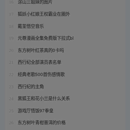
涂山三姐妹的图片
16
狐妖小红娘王权霸业在圈外
17
戴荃悟空音乐
18
元尊漫画全集免费版下拉式bl
19
东方树叶红茶真的0卡吗
20
西行纪全部演员表名单
21
经典老歌500首伤感情歌
22
西行纪的主角
23
黑狐王和花小兰是什么关系
24
游戏厅悟饭97拳皇
25
东方树叶青柑普洱的价格
26