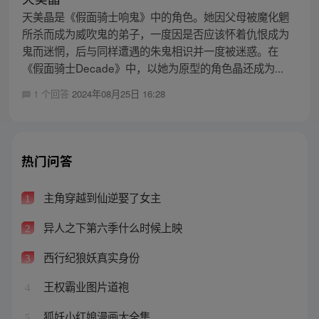
天美晶是《假面骑士响鬼》中的角色。她因父母被魔化魍
所杀而成为威吹鬼的弟子，一度因是否应该怀着仇恨成为
鬼而迷惘，后与同样遭遇的朱鬼相识并一度被迷惑。在
《假面骑士Decade》中，以她为原型的角色晶还成为...
1 个回答
2024年08月25日 16:28
热门问答
主角穿越到仙逆娶了女主
1
异人之下第六季什么时候上映
2
西行纪狼妖真实身份
3
王权霸业图片道袍
4
狐妖小红娘漫画大全集
5