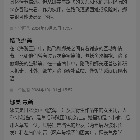
具体情节描述。但从娜美与路飞的关系和他们共同经历的
众多冒险来看，作为伙伴，在路飞遭遇困难或危险时，娜
美很可能会感到心疼。
1 个回答
2024年10月03日 17:37
路飞娜美
在《海贼王》中，路飞和娜美之间有着诸多的互动和情
节。比如他们曾有过五次亲密接触，包括多次拥抱、路飞
做娜美的坐骑等。在一些情节中，路飞和娜美还曾被神秘
人抓走。此外，娜美为路飞缝补草帽、做饭等瞬间展现出
温...
1 个回答
2024年10月01日 15:57
娜美 最新
娜美是日本漫画《航海王》及其衍生作品中的女主角，人
称“小贼猫”，是草帽海贼团的航海士。她最初是个小偷，后
加入草帽一伙。其特征是橘色的短发（两年后为波浪长
发）和左肩的刺青（风车与橘子的图案），擅长气象学...