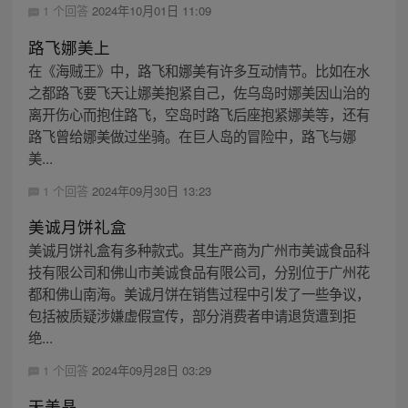
1 个回答
2024年10月01日 11:09
路飞娜美上
在《海贼王》中，路飞和娜美有许多互动情节。比如在水
之都路飞要飞天让娜美抱紧自己，佐乌岛时娜美因山治的
离开伤心而抱住路飞，空岛时路飞后座抱紧娜美等，还有
路飞曾给娜美做过坐骑。在巨人岛的冒险中，路飞与娜
美...
1 个回答
2024年09月30日 13:23
美诚月饼礼盒
美诚月饼礼盒有多种款式。其生产商为广州市美诚食品科
技有限公司和佛山市美诚食品有限公司，分别位于广州花
都和佛山南海。美诚月饼在销售过程中引发了一些争议，
包括被质疑涉嫌虚假宣传，部分消费者申请退货遭到拒
绝...
1 个回答
2024年09月28日 03:29
天美晶