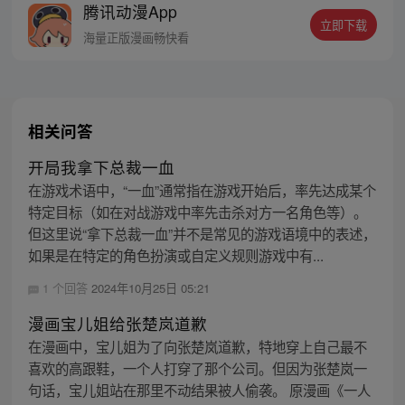
腾讯动漫App
先生，你有完没完？” 男人扬唇，笑得深沉
立即下载
魅惑，“二胎没生，当然没完。”
海量正版漫画畅快看
相关问答
开局我拿下总裁一血
在游戏术语中，“一血”通常指在游戏开始后，率先达成某个
特定目标（如在对战游戏中率先击杀对方一名角色等）。
但这里说“拿下总裁一血”并不是常见的游戏语境中的表述，
如果是在特定的角色扮演或自定义规则游戏中有...
1 个回答
2024年10月25日 05:21
漫画宝儿姐给张楚岚道歉
在漫画中，宝儿姐为了向张楚岚道歉，特地穿上自己最不
喜欢的高跟鞋，一个人打穿了那个公司。但因为张楚岚一
句话，宝儿姐站在那里不动结果被人偷袭。 原漫画《一人