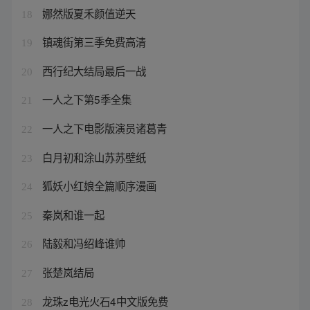
娜然版夏禾颜值逆天
18
镇魂街第三季免费高清
19
西行纪大结局最后一战
20
一人之下第5季全集
21
一人之下电影版演员诸葛青
22
白月初和涂山苏苏壁纸
23
狐妖小红娘全篇顺序漫画
24
秦岚和谁一起
25
陆毅和冯绍峰谁帅
26
张楚岚结局
27
龙珠z电光火石4中文版免费
28