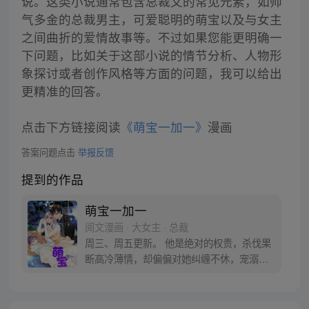
说。这类小说通常包含总裁文的常见元素，如帅
气多金的总裁男主，可爱聪明的萌宝以及与女主
之间曲折的爱情故事等。不过如果您能更明确一
下问题，比如关于这部小说的情节分析、人物形
象探讨或者创作风格等方面的问题，我可以给出
更精准的回答。
点击下方链接阅读
《萌宝一加一》
漫画
答案问题点击
举报反馈
提到的作品
萌宝一加一
阅文漫画 · 大女主 · 总裁
周三、周五更新。 他是绝对的权贵，杀伐果
断高冷薄情，却偏偏对她纠缠不休，宠溺不
止。 第一次见面，他质问，“六年前，是不
是你？” 第二次见面，他捏着亲子鉴定，“还
敢说儿子不是我的种？” 第N次见面，“公爵