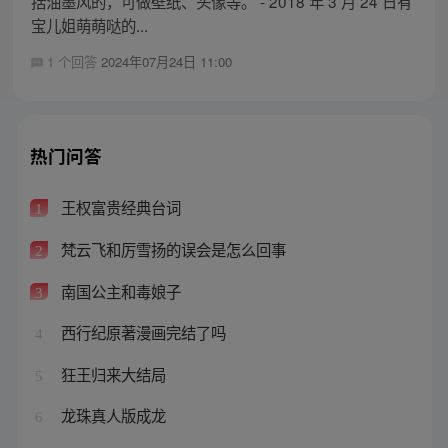
括油墨风的，可做壁纸、头像等。 - 2018 年 3 月 24 日有
宝儿姐萌萌哒的...
1 个回答
2024年07月24日 11:00
热门问答
王权富贵经典台词
1
梵云飞和厉雪扬的误会是怎么回事
2
南国公主和毒娘子
3
西行纪原著漫画完结了吗
4
狂王归来大结局
5
龙珠真人版成龙
6