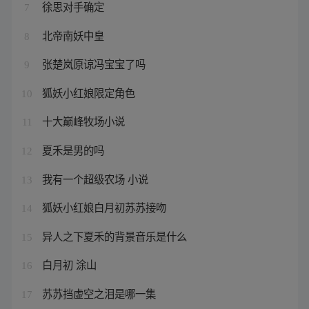
徐思对手确定
7
北帝南妖中皇
8
张楚岚原谅冯宝宝了吗
9
狐妖小红娘限定角色
10
十大巅峰牧场小说
11
夏禾是男的吗
12
我有一个超级农场 小说
13
狐妖小红娘白月初苏苏接吻
14
异人之下夏禾的背景音乐是什么
15
白月初 涂山
16
苏苏挡虚空之泪是哪一集
17