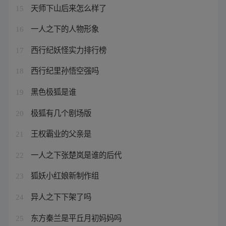
天师下山后来怎么样了
15
一人之下的人物形象
16
西行纪妖怪实力排行榜
17
西行纪里孙悟空强吗
18
黑色极狐是谁
19
极狐有几个剧场版
20
王权霸业的父亲是
21
一人之下张楚岚是谁的后代
22
狐妖小红娘新制作组
23
异人之下下架了吗
24
东方秦兰是平丘月初妈妈吗
25