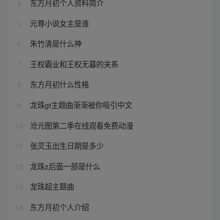
东方月初个人资料简介
4
元尊小说女主是谁
5
朱竹清是什么神
6
王权霸业和王权无暮的关系
7
东方月初什么性格
8
龙珠gt主题曲渐渐被你吸引中文
9
沧元图第二季在线观看免费动漫
10
张灵玉出生日期是多少
11
龙珠z后面一部是什么
12
龙珠超主题曲
13
东方月初个人介绍
14