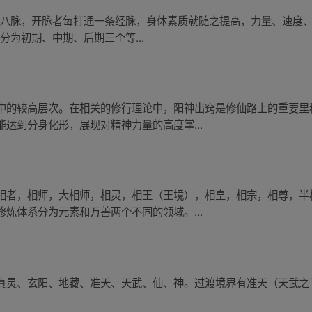
一至八脉，开脉者每打通一条经脉，身体素质就随之提高，力量、速度
分为初期、中期、后期三个等...
中的较高层次。在相关的修行理论中，阳神出窍是修仙路上的重要里
达到分身化形，展现对精神力量的高度掌...
相者，相师，大相师，相灵，相王（王境），相皇，相宗，相尊，半
炼体系分为元素和万兽两个不同的领域。...
真灵、玄阳、地藏、准天、天武、仙、神。过渡境界有准天（天武之