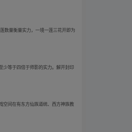
圣莲数量衡量实力，一境一莲三花开即为
至少等于四倍于师影的实力。解开封印
戏空间在有东方仙族道统、西方神族教