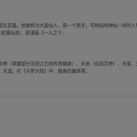
是左若童。他被称为大盈仙人，是一个高手，号称陆地神仙一样的人
若童仙逝。 原漫画《一人之下...
次神（掌握部分法则之力的传奇巅峰）、天命（包括灵神）、天星、
天道。在《斗罗大陆》中，聂离的最高境...