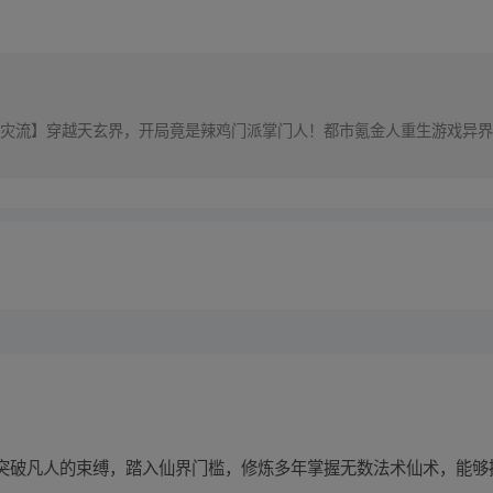
灾流】穿越天玄界，开局竟是辣鸡门派掌门人！都市氪金人重生游戏异界
突破凡人的束缚，踏入仙界门槛，修炼多年掌握无数法术仙术，能够