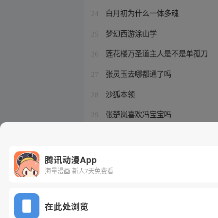
白月初为什么一体多魂
24
梦幻西游涂山学
25
莲花楼万圣道主人是不是单孤刀
26
张灵玉去哪都通了吗
27
沙狐本领
28
张楚岚喜欢冯宝宝吗
29
张楚岚是无根生转世
30
腾讯动漫App
海量漫画 新人7天免费看
在此处浏览