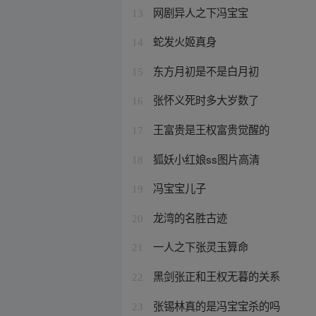
网剧异人之下冯宝宝
13
蛇发火姬真身
14
东方月初是不是白月初
15
张怀义死时多大岁数了
16
王富贵是王权富贵觉醒的
17
狐妖小红娘ss图片高清
18
冯宝宝儿子
19
龙湾的名胜古迹
20
一人之下张灵玉算命
21
黑剑张正和王权无暮的关系
22
张锡林真的是冯宝宝杀的吗
23