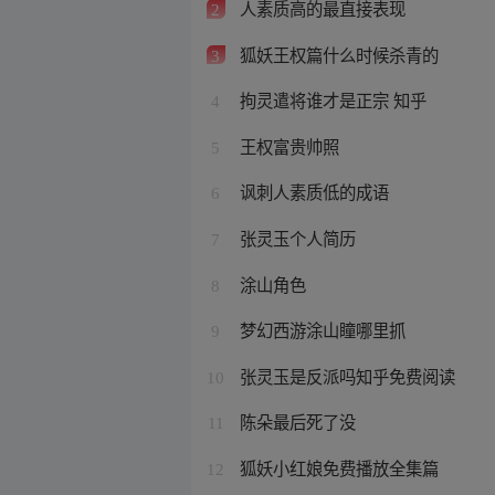
人素质高的最直接表现
2
狐妖王权篇什么时候杀青的
3
拘灵遣将谁才是正宗 知乎
4
王权富贵帅照
5
讽刺人素质低的成语
6
张灵玉个人简历
7
涂山角色
8
梦幻西游涂山瞳哪里抓
9
张灵玉是反派吗知乎免费阅读
10
陈朵最后死了没
11
狐妖小红娘免费播放全集篇
12