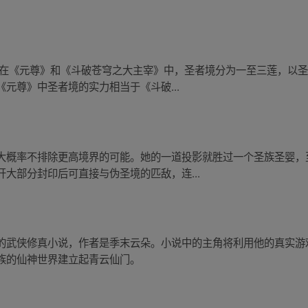
 在《元尊》和《斗破苍穹之大主宰》中，圣者境分为一至三莲，以
元尊》中圣者境的实力相当于《斗破...
大概率不排除更高境界的可能。她的一道投影就胜过一个圣族圣婴，
大部分封印后可直接与伪圣境的匹敌，连...
的武侠修真小说，作者是季末云朵。小说中的主角将利用他的真实游
族的仙神世界建立起青云仙门。