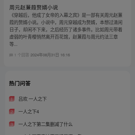
周元赵蒹葭赘婿小说
《穿越后，他成了女帝的入幕之宾》是一部有关周元赵蒹
葭的赘婿小说。小说中，周元穿越成为赘婿，本想过清闲
日子，却闲不下来，之后经历了诸多事件。比如周元带着
虚弱的叶青樱悄然离开百花馆，赵蒹葭与周元约法三章
等...
1 个回答
2024年08月31日 16:16
热门问答
吕欢 一人之下
1
一人之下4
2
一人之下第二集删减了什么
3