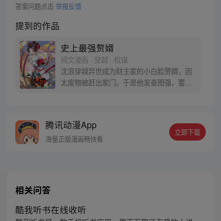
答案问题点击
举报反馈
提到的作品
史上最强赘婿
阅文漫画 · 穿越 · 权谋
沈浪穿越异世成为财主家的小白脸赘婿，因
太废物被赶出家门。于是他发奋图强，要找
一个更有权有势绝美高贵的豪门千金做上门
女婿。 练武是不可能练武的，这辈子都不可
能练武！ 我要把老婆培养成天下第一高手，
腾讯动漫App
谁敢惹我就让我娘子打死你！（每周五、周
立即下载
六更新）
海量正版漫画畅快看
相关问答
酷我听书在线收听